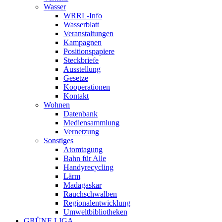
Wasser
WRRL-Info
Wasserblatt
Veranstaltungen
Kampagnen
Positionspapiere
Steckbriefe
Ausstellung
Gesetze
Kooperationen
Kontakt
Wohnen
Datenbank
Mediensammlung
Vernetzung
Sonstiges
Atomtagung
Bahn für Alle
Handyrecycling
Lärm
Madagaskar
Rauchschwalben
Regionalentwicklung
Umweltbibliotheken
GRÜNE LIGA