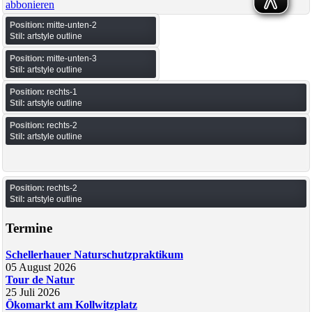
abbonieren
Position:
mitte-unten-2
Stil:
artstyle outline
Position:
mitte-unten-3
Stil:
artstyle outline
Position:
rechts-1
Stil:
artstyle outline
Position:
rechts-2
Stil:
artstyle outline
Position:
rechts-2
Stil:
artstyle outline
Termine
Schellerhauer Naturschutzpraktikum
05 August 2026
Tour de Natur
25 Juli 2026
Ökomarkt am Kollwitzplatz