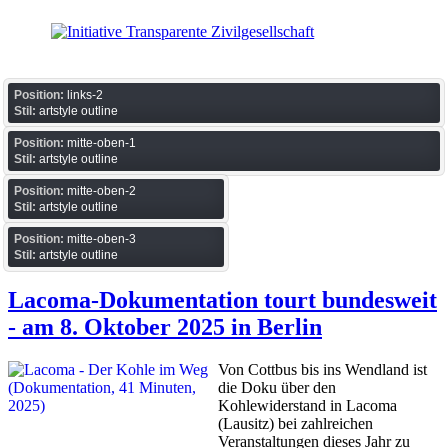
Position:
links-2
Stil:
artstyle outline
Position:
mitte-oben-1
Stil:
artstyle outline
Position:
mitte-oben-2
Stil:
artstyle outline
Position:
mitte-oben-3
Stil:
artstyle outline
Lacoma-Dokumentation tourt bundesweit
- am 8. Oktober 2025 in Berlin
Von Cottbus bis ins Wendland ist
die Doku über den
Kohlewiderstand in Lacoma
(Lausitz) bei zahlreichen
Veranstaltungen dieses Jahr zu