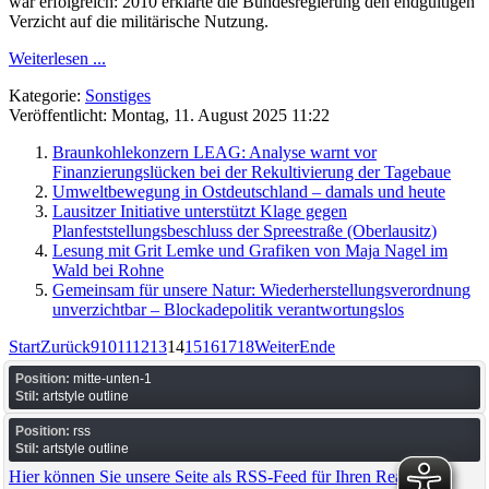
war erfolgreich: 2010 erklärte die Bundesregierung den endgültigen
Verzicht auf die militärische Nutzung.
Weiterlesen ...
Kategorie:
Sonstiges
Veröffentlicht: Montag, 11. August 2025 11:22
Braunkohlekonzern LEAG: Analyse warnt vor
Finanzierungslücken bei der Rekultivierung der Tagebaue
Umweltbewegung in Ostdeutschland – damals und heute
Lausitzer Initiative unterstützt Klage gegen
Planfeststellungsbeschluss der Spreestraße (Oberlausitz)
Lesung mit Grit Lemke und Grafiken von Maja Nagel im
Wald bei Rohne
Gemeinsam für unsere Natur: Wiederherstellungsverordnung
unverzichtbar – Blockadepolitik verantwortungslos
Start
Zurück
9
10
11
12
13
14
15
16
17
18
Weiter
Ende
Position:
mitte-unten-1
Stil:
artstyle outline
Position:
rss
Stil:
artstyle outline
Hier können Sie unsere Seite als RSS-Feed für Ihren Reader