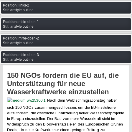
Position:
links-2
Stil:
artstyle outline
Position:
mitte-oben-1
Stil:
artstyle outline
Position:
mitte-oben-2
Stil:
artstyle outline
Position:
mitte-oben-3
Stil:
artstyle outline
150 NGOs fordern die EU auf, die
Unterstützung für neue
Wasserkraftwerke einzustellen
Nach dem Weltfischmigrationstag haben
sich 150 NGOs zusammengeschlossen, um die EU-Institutionen
aufzufordern, die öffentliche Finanzierung neuer Wasserkraftprojekte
in Europa einzustellen. Der Bau von mehr Wasserkraft steht im
Widerspruch zu den Biodiversitätszielen des Europäischen Grünen
Deals, da neue Kraftwerke nur einen geringen Beitrag zur