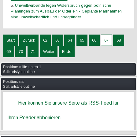
Umweltverbände legen Widerspruch gegen polnische
Planungen zum Ausbau der Oder ein - Geplante Maßnahmen
sind umweltschädlich und unbegründet
Start
Zurück
62
63
64
65
66
67
68
69
70
71
Weiter
Ende
Position:
mitte-unten-1
Stil:
artstyle outline
Position:
rss
Stil:
artstyle outline
Hier können Sie unsere Seite als RSS-Feed für
Ihren Reader abbonieren