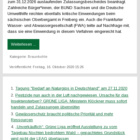
zum 31.12.2026 auslaufenden Zulassungsbescheides beantragt.
Zahlreiche Bürger*innen, der BUND Sachsen und die Deutsche
Umwelthilfe reichten ebenfalls kritische Einwendungen beim
sächsischen Oberbergamt in Freiberg ein. Auch die Frankfurter
Wasser- und Abwassergesellschaft (FWA) teilte auf Nachfrage mit,
dass sie eine Einwendung in diesem Verfahren eingereicht hat.
Weiterlesen ...
Kategorie:
Braunkohle
Veröffentlicht: Freitag, 16. Oktober 2020 15:26
Tagung "Bedarf an Naturgips in Deutschland" am 27.11.2020
Pestizide nun auch in der Luft nachgewiesen. Ursache für das
Insektensterben? GRÜNE LIGA: Ministerin Klöckner muss sofort
handeln und Zulassungen überprüfen
Gewässerschutz braucht politische Priorität und mehr
Ressourcen
„Unverkäuflich“: Grüne Liga eröffnet Ausstellung zu vom
Tagebau Nochten bedrohtem Wald – gepachtetes Grundstück
wird nicht der LEAG überlassen