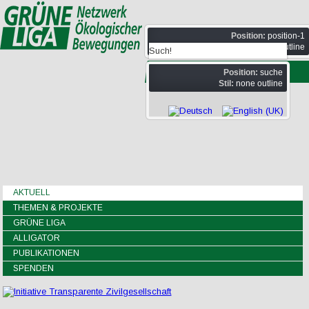
Position:
position-1
Stil:
none outline
Position:
suche
Stil:
none outline
AKTUELL
THEMEN & PROJEKTE
GRÜNE LIGA
ALLIGATOR
PUBLIKATIONEN
SPENDEN