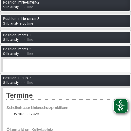
Position:
mitte-unten-2
Stil:
artstyle outline
Position:
mitte-unten-3
Stil:
artstyle outline
Position:
rechts-1
Stil:
artstyle outline
Position:
rechts-2
Stil:
artstyle outline
Position:
rechts-2
Stil:
artstyle outline
Termine
Schellerhauer Naturschutzpraktikum
05 August 2026
Ökomarkt am Kollwitzplatz