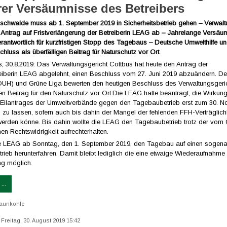
er Versäumnisse des Betreibers
chwalde muss ab 1. September 2019 in Sicherheitsbetrieb gehen – Verwalt
t Antrag auf Fristverlängerung der Betreiberin LEAG ab – Jahrelange Versäu
rantwortlich für kurzfristigen Stopp des Tagebaus – Deutsche Umwelthilfe u
hluss als überfälligen Beitrag für Naturschutz vor Ort
s, 30.8.2019: Das Verwaltungsgericht Cottbus hat heute den Antrag der
iberin LEAG abgelehnt, einen Beschluss vom 27. Juni 2019 abzuändern. D
(DUH) und Grüne Liga bewerten den heutigen Beschluss des Verwaltungsgeri
gen Beitrag für den Naturschutz vor Ort.Die LEAG hatte beantragt, die Wirkun
n Eilantrages der Umweltverbände gegen den Tagebaubetrieb erst zum 30. 
n zu lassen, sofern auch bis dahin der Mangel der fehlenden FFH-Verträglich
 werden könne. Bis dahin wollte die LEAG den Tagebaubetrieb trotz der vom 
 Rechtswidrigkeit aufrechterhalten.
 LEAG ab Sonntag, den 1. September 2019, den Tagebau auf einen sogena
trieb herunterfahren. Damit bleibt lediglich die eine etwaige Wiederaufnahme
ng möglich.
...
aunkohle
: Freitag, 30. August 2019 15:42