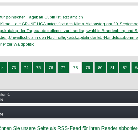
für polnischen Tagebau Gubin ist jetzt amtlich
sKlima – die GRÜNE LIGA unterstützt den Klima-Aktionstag am 20. Septembe
gskatalog der Tagebaubetroffenen zur Landtagswahl in Brandenburg und 
die: „Umweltschutz in den Nachhaltigkeitskapiteln der EU-Handelsabkomme
rief zur Waldpolitik
ck
73
74
75
76
77
78
79
80
81
82
W
nten-1
ine
ine
können Sie unsere Seite als RSS-Feed für Ihren Reader abbonie