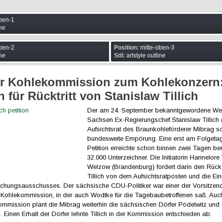
ben-1
ine
ben-2
Position:
mitte-oben-3
ine
Stil:
artstyle outline
r Kohlekommission zum Kohlekonzern
n für Rücktritt von Stanislaw Tillich
Der am 24. September bekanntgewordene We
Sachsen Ex-Regierungschef Stanislaw Tillich
Aufsichtsrat des Braunkohleförderer Mibrag so
bundesweite Empörung. Eine erst am Folgetag
Petition erreichte schon binnen zwei Tagen ber
32.000 Unterzeichner. Die Initiatorin Hannelor
Welzow (Brandenburg) fordert darin den Rüc
Tillich von dem Aufsichtsratposten und die Ein
uchungsausschusses. Der sächsische CDU-Politiker war einer der Vorsitzend
Kohlekommission, in der auch Wodtke für die Tagebaubetroffenen saß. Au
ommission plant die Mibrag weiterhin die sächsischen Dörfer Pödelwitz und 
Einen Erhalt der Dörfer lehnte Tillich in der Kommission entschieden ab.