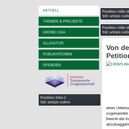
AKTUELL
Position:
mitte-o
Stil:
artstyle outl
THEMEN & PROJEKTE
Position:
mitte-o
GRÜNE LIGA
Stil:
artstyle outl
ALLIGATOR
Von de
PUBLIKATIONEN
Petitio
SPENDEN
Position:
links-2
Stil:
artstyle outline
eines Unters
sogenannten 
Bericht der K
abzubaggern. 