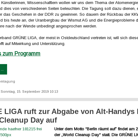
n, Künstlerinnen, Wissenschaftlern wollen wir uns dem Thema der Atomenergi
 dies von verschiedenen Seiten beleuchten. Die Tagung soll dazu dienen, e
er das Geschehen in der DDR zu gewinnen. So dauern der Rückbau der K
ld bis heute an, der Uranbergbau der Wismut AG und die Energieprobleme
ahre nach der Wende unbedingt angesprochen werden.
band GRÜNE LIGA, der meist in Ostdeutschland vertreten ist, will sich dies
offt auf Mitwirkung und Unterstützung.
ts zum Programm
...
omtagung
t: Sonntag, 15. September 2019 10:13
LIGA ruft zur Abgabe von Alt-Handys
Cleanup Day auf
Unter dem Motto “Berlin räumt auf” findet am 
der „World Cleanup Day“ statt. Die GRÜNE LIG