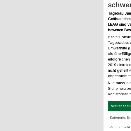
schwer
Tagebau Jäns
Cottbus lehn
LEAG sind ve
bewerten Besc
Berlin/Cottbu
Tagebaubetre
Umwelthilfe 
als überfälli
erfolgreiche
2019 eintrete
nicht geheilt
angenommenen
Nun muss die
Sicherheitsbe
Kohleförderu
Weiterlesen 
Kategorie:
Br
Veröffentlicht