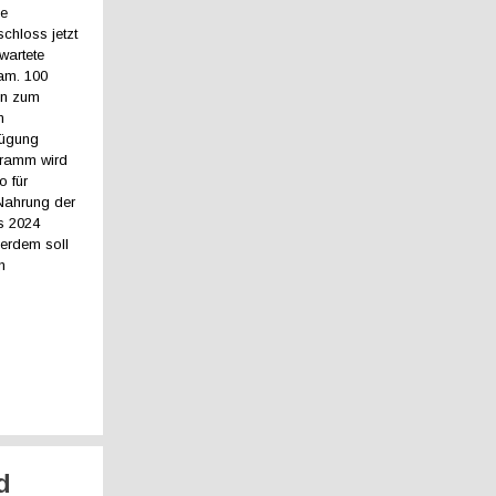
ie
chloss jetzt
wartete
am. 100
en zum
n
fügung
ogramm wird
o für
Nahrung der
is 2024
ßerdem soll
n
d