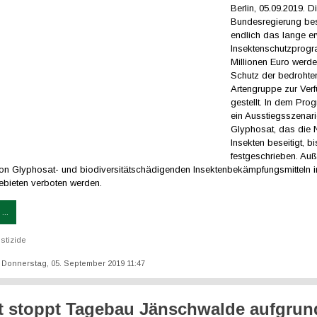
Berlin, 05.09.2019. D
Bundesregierung bes
endlich das lange er
Insektenschutzprogr
Millionen Euro werd
Schutz der bedrohte
Artengruppe zur Ver
gestellt. In dem Pr
ein Ausstiegsszenari
Glyphosat, das die 
Insekten beseitigt, b
festgeschrieben. Au
von Glyphosat- und biodiversitätschädigenden Insektenbekämpfungsmitteln i
ebieten verboten werden.
...
stizide
t: Donnerstag, 05. September 2019 11:47
t stoppt Tagebau Jänschwalde aufgrun