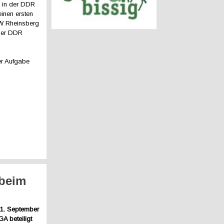
e in der DDR
inen ersten
KW Rheinsberg
 der DDR
er Aufgabe
 beim
21. September
A beteiligt