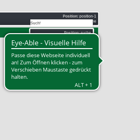
Position:
position-1
Stil:
none outline
Position:
suche
Stil:
none outline