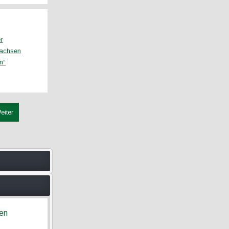
r
Sachsen
n“
eiter
ren