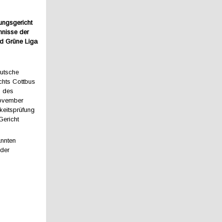
ungsgericht
mnisse der
nd Grüne Liga
eutsche
chts Cottbus
g des
November
keitsprüfung
Gericht
nnten
 der