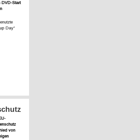
n DVD-Start
in
enutzte
nup Day“
schutz
EU-
tenschutz
hied von
nigen