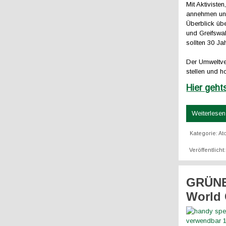
Mit Aktiviste
annehmen und
Überblick üb
und Greifswa
sollten 30 J
Der Umweltver
stellen und h
Hier geh
Weiterlesen 
Kategorie:
At
Veröffentlich
GRÜNE 
World 