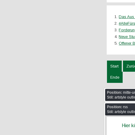
Das Aus 
#AlleFür
Forderun
Neue Stu
Offener B
Start
Zurü
Ende
Position:
mitte-u
Stil:
artstyle outl
Position:
rss
Stil:
artstyle outl
Hier 