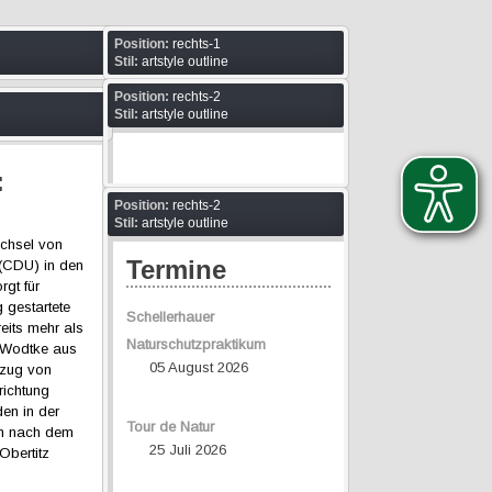
Position:
rechts-1
Stil:
artstyle outline
Position:
rechts-2
Stil:
artstyle outline
:
Position:
rechts-2
Stil:
artstyle outline
chsel von
Termine
 (CDU) in den
rgt für
 gestartete
Schellerhauer
eits mehr als
Naturschutzpraktikum
e Wodtke aus
05 August 2026
kzug von
richtung
en in der
Tour de Natur
ch nach dem
25 Juli 2026
Obertitz