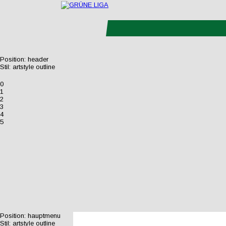
Position:
header
Stil:
artstyle outline
0
1
2
3
4
5
Position:
hauptmenu
Stil:
artstyle outline