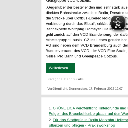
Kreisgruppe VCD-Cottbus.
„Gegenüber der bestehenden und sehr stark aus
direkten Bahnstrecke zwischen Berlin, Dresden 
die Strecke über Cottbus-Liberec lediglich 27 km
Verbindung durch das Elbtal“, erklärt der Oberlau
Bahnexperte Wolfgang Domeyer. Die Initiative zu
geht zurück auf den VCD Brandenburg, der dafür
Arbeitsgruppe Lausitz-CZ ins Leben gerufen hat. 
AG sind neben dem VCD Brandenburg auch der
Bundesverband des VCD, der VCD Elbe-Saale, 
Neiße, Pro Bahn und Greenpeace Cottbus.
Weiterlesen ...
Kategorie:
Bahn für Alle
Veröffentlicht: Donnerstag, 17. Februar 2022 12:07
GRÜNE LIGA veröffentlicht Hintergründe und 
Folgen des Braunkohlenbergbaus auf den Was
Für das Stadtgrün in Berlin Marzahn-Hellers
pflanzen und pflegen - Praxisworkshop