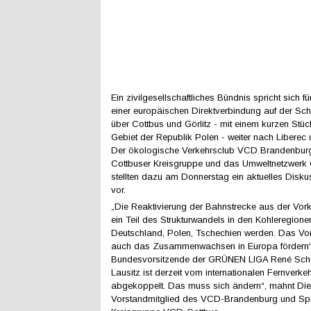
Ein zivilgesellschaftliches Bündnis spricht sich f
einer europäischen Direktverbindung auf der Sch
über Cottbus und Görlitz - mit einem kurzen Stü
Gebiet der Republik Polen - weiter nach Liberec
Der ökologische Verkehrsclub VCD Brandenburg 
Cottbuser Kreisgruppe und das Umweltnetzwer
stellten dazu am Donnerstag ein aktuelles Disk
vor.
„Die Reaktivierung der Bahnstrecke aus der Vor
ein Teil des Strukturwandels in den Kohleregione
Deutschland, Polen, Tschechien werden. Das Vo
auch das Zusammenwachsen in Europa fördern“,
Bundesvorsitzende der GRÜNEN LIGA René Schus
Lausitz ist derzeit vom internationalen Fernverk
abgekoppelt. Das muss sich ändern“, mahnt Diet
Vorstandmitglied des VCD-Brandenburg und Spr