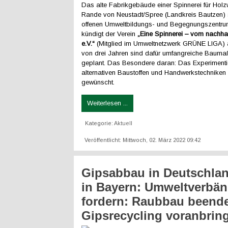
Das alte Fabrikgebäude einer Spinnerei für Hol
Rande von Neustadt/Spree (Landkreis Bautzen) 
offenen Umweltbildungs- und Begegnungszentru
kündigt der Verein
„Eine Spinnerei – vom nachha
e.V.“
(Mitglied im Umweltnetzwerk GRÜNE LIGA) a
von drei Jahren sind dafür umfangreiche Baum
geplant. Das Besondere daran: Das Experimenti
alternativen Baustoffen und Handwerkstechniken 
gewünscht.
Weiterlesen ...
Kategorie:
Aktuell
Veröffentlicht: Mittwoch, 02. März 2022 09:42
Gipsabbau in Deutschla
in Bayern: Umweltverbä
fordern: Raubbau beend
Gipsrecycling voranbrin