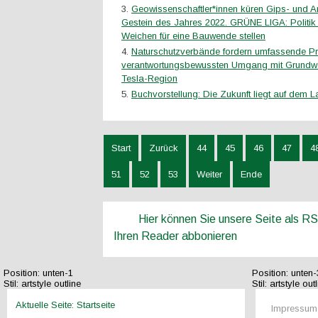
Geowissenschaftler*innen küren Gips- und An
Gestein des Jahres 2022. GRÜNE LIGA: Politik
Weichen für eine Bauwende stellen
Naturschutzverbände fordern umfassende P
verantwortungsbewussten Umgang mit Grundwa
Tesla-Region
Buchvorstellung: Die Zukunft liegt auf dem L
Start
Zurück
44
45
46
47
4
51
52
53
Weiter
Ende
Hier können Sie unsere Seite als R
Ihren Reader abbonieren
Position:
unten-1
Position:
unten-
Stil:
artstyle outline
Stil:
artstyle outl
Aktuelle Seite:
Startseite
Impressum