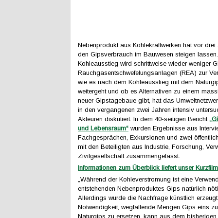
Nebenprodukt aus Kohlekraftwerken hat vor drei
den Gipsverbrauch im Bauwesen steigen lassen.
Kohleausstieg wird schrittweise wieder weniger 
Rauchgasentschwefelungsanlagen (REA) zur Ver
wie es nach dem Kohleausstieg mit dem Naturg
weitergeht und ob es Alternativen zu einem mass
neuer Gipstagebaue gibt, hat das Umweltnetzw
in den vergangenen zwei Jahren intensiv untersu
Akteuren diskutiert. In dem 40-seitigen Bericht
„Gi
und Lebensraum“
wurden Ergebnisse aus Intervi
Fachgesprächen, Exkursionen und zwei öffentli
mit den Beteiligten aus Industrie, Forschung, Ve
Zivilgesellschaft zusammengefasst.
Informationen zum Überblick liefert unser Kurzfilm
„Während der Kohleverstromung ist eine Verwen
entstehenden Nebenproduktes Gips natürlich nöti
Allerdings wurde die Nachfrage künstlich erzeugt
Notwendigkeit, wegfallende Mengen Gips eins zu
Naturgips zu ersetzen, kann aus dem bisherigen