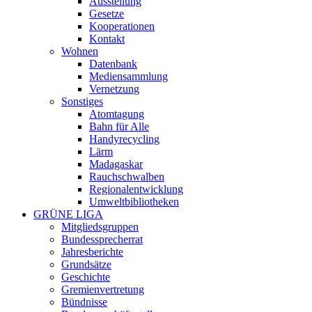
Ausstellung
Gesetze
Kooperationen
Kontakt
Wohnen
Datenbank
Mediensammlung
Vernetzung
Sonstiges
Atomtagung
Bahn für Alle
Handyrecycling
Lärm
Madagaskar
Rauchschwalben
Regionalentwicklung
Umweltbibliotheken
GRÜNE LIGA
Mitgliedsgruppen
Bundessprecherrat
Jahresberichte
Grundsätze
Geschichte
Gremienvertretung
Bündnisse