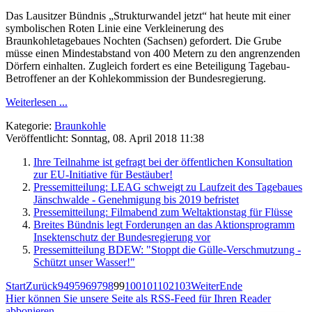
Das Lausitzer Bündnis „Strukturwandel jetzt“ hat heute mit einer
symbolischen Roten Linie eine Verkleinerung des
Braunkohletagebaues Nochten (Sachsen) gefordert. Die Grube
müsse einen Mindestabstand von 400 Metern zu den angrenzenden
Dörfern einhalten. Zugleich fordert es eine Beteiligung Tagebau-
Betroffener an der Kohlekommission der Bundesregierung.
Weiterlesen ...
Kategorie:
Braunkohle
Veröffentlicht: Sonntag, 08. April 2018 11:38
Ihre Teilnahme ist gefragt bei der öffentlichen Konsultation
zur EU-Initiative für Bestäuber!
Pressemitteilung: LEAG schweigt zu Laufzeit des Tagebaues
Jänschwalde - Genehmigung bis 2019 befristet
Pressemitteilung: Filmabend zum Weltaktionstag für Flüsse
Breites Bündnis legt Forderungen an das Aktionsprogramm
Insektenschutz der Bundesregierung vor
Pressemitteilung BDEW: "Stoppt die Gülle-Verschmutzung -
Schützt unser Wasser!"
Start
Zurück
94
95
96
97
98
99
100
101
102
103
Weiter
Ende
Hier können Sie unsere Seite als RSS-Feed für Ihren Reader
abbonieren