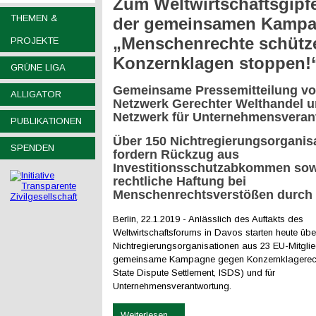
Zum Weltwirtschaftsgipfe
THEMEN &
der gemeinsamen Kamp
„Menschenrechte schütz
PROJEKTE
Konzernklagen stoppen!
GRÜNE LIGA
Gemeinsame Pressemitteilung v
ALLIGATOR
Netzwerk Gerechter Welthandel 
Netzwerk für Unternehmensveran
PUBLIKATIONEN
Über 150 Nichtregierungsorganis
SPENDEN
fordern Rückzug aus
Investitionsschutzabkommen sow
rechtliche Haftung bei
Menschenrechtsverstößen durch
Berlin, 22.1.2019 - Anlässlich des Auftakts des
Weltwirtschaftsforums in Davos starten heute übe
Nichtregierungsorganisationen aus 23 EU-Mitglie
gemeinsame Kampagne gegen Konzernklagerecht
State Dispute Settlement, ISDS) und für
Unternehmensverantwortung.
Weiterlesen ...