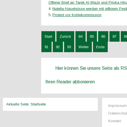
Offener Brief an Tarek Al-Wazir und Priska Hin
Nutella-Haselnüsse werden mit giftigem Pesti
Protest vor Kohlekommission
Start
Zurück
84
85
86
87
8
91
92
93
Weiter
Ende
Hier können Sie unsere Seite als R
Ihren Reader abbonieren
Aktuelle Seite:
Startseite
Impressum
Datenschu
Kontakt