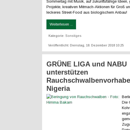
Sommertag mit Musik, auf zukunftsfähige Ideen, 
Projekte, kreativen Mitmach-Aktionen für Groß un
leckeres Street-Food aus biologischem Anbau!
Weiterlesen ...
Kategorie:
Sonstiges
Veröffentlicht: Dienstag, 18. Dezember 2018 10:25
GRÜNE LIGA und NABU
unterstützen
Rauchschwalbenvorhabe
Nigeria
Berli
Die
Kohr
enga
geme
Zugv
Pate