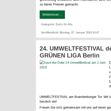
zu fairen Preisen gemacht.
Weiterlesen ...
Kategorie:
Bahn für Alle
Veröffentlicht: Montag, 07. Januar 2019 10:47
24. UMWELTFESTIVAL d
GRÜNEN LIGA Berlin
D
L
v
2
1
d
UMWELTFESTIVAL am Brandenburger Tor. Wir l
herzlich ein!
Freuen Sie sich gemeinsam mit uns auf einen g