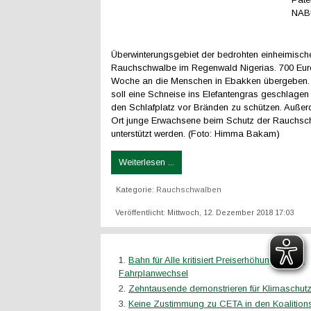
NABU
Überwinterungsgebiet der bedrohten einheimisch
Rauchschwalbe im Regenwald Nigerias. 700 Eur
Woche an die Menschen in Ebakken übergeben.
soll eine Schneise ins Elefantengras geschlage
den Schlafplatz vor Bränden zu schützen. Außer
Ort junge Erwachsene beim Schutz der Rauchsc
unterstützt werden. (Foto: Himma Bakam)
Weiterlesen ...
Kategorie:
Rauchschwalben
Veröffentlicht: Mittwoch, 12. Dezember 2018 17:03
Bahn für Alle kritisiert Preiserhöhungen zum
Fahrplanwechsel
Zehntausende demonstrieren für Klimaschut
Keine Zustimmung zu CETA in den Koalitions