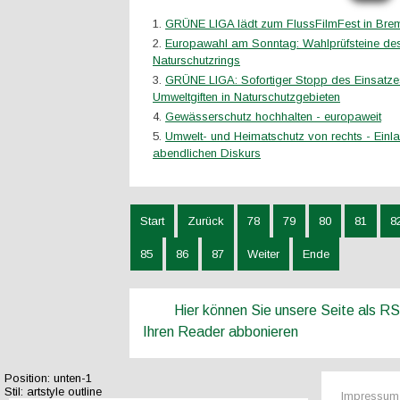
GRÜNE LIGA lädt zum FlussFilmFest in Bre
Europawahl am Sonntag: Wahlprüfsteine de
Naturschutzrings
GRÜNE LIGA: Sofortiger Stopp des Einsatze
Umweltgiften in Naturschutzgebieten
Gewässerschutz hochhalten - europaweit
Umwelt- und Heimatschutz von rechts - Ein
abendlichen Diskurs
Start
Zurück
78
79
80
81
8
85
86
87
Weiter
Ende
Hier können Sie unsere Seite als R
Ihren Reader abbonieren
Position:
unten-1
Stil:
artstyle outline
Impressum