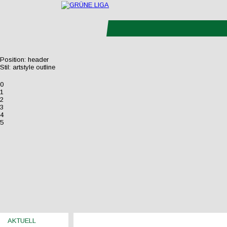
Position:
header
Stil:
artstyle outline
0
1
2
3
4
5
AKTUELL