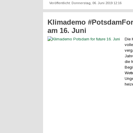
Veröffentlicht: Donnerstag, 06. Juni 2019 12:16
Klimademo #PotsdamFor
am 16. Juni
Die K
voll
verg
Jahr
die 
Begi
Wett
Unge
heiz