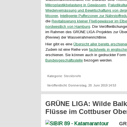
Mikroplastikbelastung in Gewässern
,
Paludikultu
Wiedervernässung und Bewirtschaftung von degr
Mooren
,
Intelligente Pufferzonen zur Nährstoffred
die
Revitalisierung kleiner Fließgewässer im Elb
nordwestlich von Hamburg
. Die Veröffentlichung
im Rahmen des GRÜNE LIGA-Projektes zur Über
(Review) der Wasserrahmenrichtlinie.
Hier gibt es eine
Übersicht aller bereits erschien
Zudem ist eine Reihe von
factsheets in englisch
erschienen. Sie können auch in gedruckter Form 
Bundesgeschäftsstelle
bezogen werden.
Kategorie:
Steckbriefe
Veröffentlicht: Donnerstag, 20. Juni 2019 14:53
GRÜNE LIGA: Wilde Balk
Flüsse im Cottbuser Obe
GR