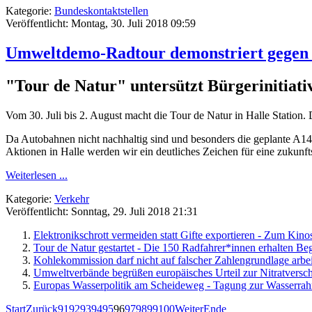
Kategorie:
Bundeskontaktstellen
Veröffentlicht: Montag, 30. Juli 2018 09:59
Umweltdemo-Radtour demonstriert gegen 
"Tour de Natur" untersützt Bürgerinitiati
Vom 30. Juli bis 2. August macht die Tour de Natur in Halle Statio
Da Autobahnen nicht nachhaltig sind und besonders die geplante A143
Aktionen in Halle werden wir ein deutliches Zeichen für eine zukunfts
Weiterlesen ...
Kategorie:
Verkehr
Veröffentlicht: Sonntag, 29. Juli 2018 21:31
Elektronikschrott vermeiden statt Gifte exportieren - Zum Ki
Tour de Natur gestartet - Die 150 Radfahrer*innen erhalten B
Kohlekommission darf nicht auf falscher Zahlengrundlage arbe
Umweltverbände begrüßen europäisches Urteil zur Nitratvers
Europas Wasserpolitik am Scheideweg - Tagung zur Wasserrahme
Start
Zurück
91
92
93
94
95
96
97
98
99
100
Weiter
Ende