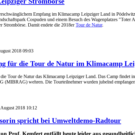
eipziger Strombörse
rschwänglichem Empfang im Klimacamp Leipziger Land in Pödelwitz hat
andschaftspark Cospuden und einem Besuch des Wagenplatzes "Toter A
r Strombörse. Damit endete die 2018er
Tour de Natur
.
August 2018 09:03
g für die Tour de Natur im Klimacamp Lei
 die Tour de Natur das Klimacamp Leipziger Land. Das Camp findet in
AG (MIBRAG) wehren. Die Tourteilnehmer wurden jubelnd empfangen 
. August 2018 10:12
ssorin spricht bei Umweltdemo-Radtour
on Prof. Kemfert entfällt heute leider aus gesundheitl