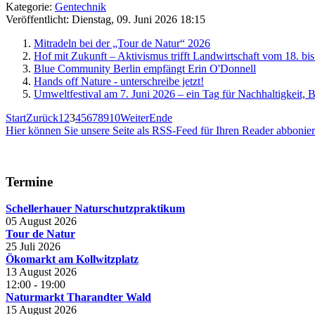
Kategorie:
Gentechnik
Veröffentlicht: Dienstag, 09. Juni 2026 18:15
Mitradeln bei der „Tour de Natur“ 2026
Hof mit Zukunft – Aktivismus trifft Landwirtschaft vom 18. bis
Blue Community Berlin empfängt Erin O'Donnell
Hands off Nature - unterschreibe jetzt!
Umweltfestival am 7. Juni 2026 – ein Tag für Nachhaltigkeit,
Start
Zurück
1
2
3
4
5
6
7
8
9
10
Weiter
Ende
Hier können Sie unsere Seite als RSS-Feed für Ihren Reader abbonie
Termine
Schellerhauer Naturschutzpraktikum
05 August 2026
Tour de Natur
25 Juli 2026
Ökomarkt am Kollwitzplatz
13 August 2026
12:00
-
19:00
Naturmarkt Tharandter Wald
15 August 2026