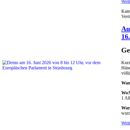
Weite
Kate
Verö
Au
16
Ge
Kurz
Händ
völl
Wan
Wo
1 Al
War
wurd
Weite