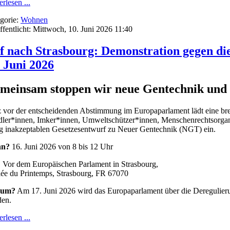
rlesen ...
gorie:
Wohnen
ffentlicht: Mittwoch, 10. Juni 2026 11:40
f nach Strasbourg: Demonstration gegen d
. Juni 2026
meinsam stoppen wir neue Gentechnik und P
 vor der entscheidenden Abstimmung im Europaparlament lädt eine brei
ler*innen, Imker*innen, Umweltschützer*innen, Menschenrechtsorgan
ig inakzeptablen Gesetzesentwurf zu Neuer Gentechnik (NGT) ein.
n?
16. Juni 2026 von 8 bis 12 Uhr
?
Vor dem Europäischen Parlament in Strasbourg,
lée du Printemps, Strasbourg, FR 67070
um?
Am 17. Juni 2026 wird das Europaparlament über die Deregulieru
en.
rlesen ...