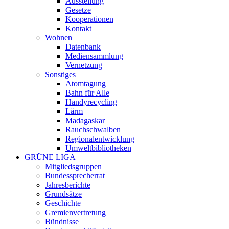
Ausstellung
Gesetze
Kooperationen
Kontakt
Wohnen
Datenbank
Mediensammlung
Vernetzung
Sonstiges
Atomtagung
Bahn für Alle
Handyrecycling
Lärm
Madagaskar
Rauchschwalben
Regionalentwicklung
Umweltbibliotheken
GRÜNE LIGA
Mitgliedsgruppen
Bundessprecherrat
Jahresberichte
Grundsätze
Geschichte
Gremienvertretung
Bündnisse