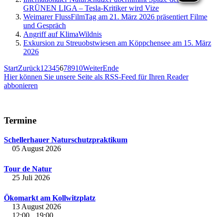
GRÜNEN LIGA – Tesla-Kritiker wird Vize
Weimarer FlussFilmTag am 21. März 2026 präsentiert Filme
und Gespräch
Angriff auf KlimaWildnis
Exkursion zu Streuobstwiesen am Köppchensee am 15. März
2026
Start
Zurück
1
2
3
4
5
6
7
8
9
10
Weiter
Ende
Hier können Sie unsere Seite als RSS-Feed für Ihren Reader
abbonieren
Termine
Schellerhauer Naturschutzpraktikum
05 August 2026
Tour de Natur
25 Juli 2026
Ökomarkt am Kollwitzplatz
13 August 2026
12:00
19:00
-