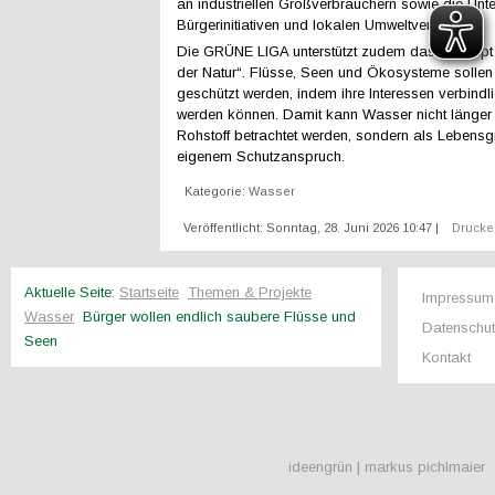
an industriellen Großverbrauchern sowie die Unt
Bürgerinitiativen und lokalen Umweltverbänden.
Die GRÜNE LIGA unterstützt zudem das Konzept 
der Natur“. Flüsse, Seen und Ökosysteme sollen 
geschützt werden, indem ihre Interessen verbindli
werden können. Damit kann Wasser nicht länger a
Rohstoff betrachtet werden, sondern als Lebensg
eigenem Schutzanspruch.
Kategorie:
Wasser
Veröffentlicht: Sonntag, 28. Juni 2026 10:47
|
Druck
Aktuelle Seite:
Startseite
Themen & Projekte
Impressum
Wasser
Bürger wollen endlich saubere Flüsse und
Datenschu
Seen
Kontakt
ideengrün | markus pichlmaier