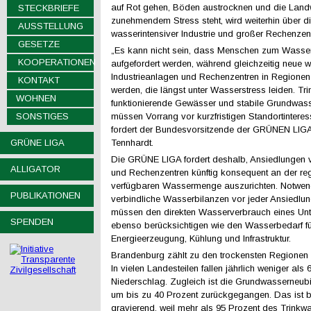
auf Rot gehen, Böden austrocknen und die Landwi
STECKBRIEFE
zunehmendem Stress steht, wird weiterhin über d
AUSSTELLUNG
wasserintensiver Industrie und großer Rechenzentr
GESETZE
„Es kann nicht sein, dass Menschen zum Wasse
KOOPERATIONEN
aufgefordert werden, während gleichzeitig neue w
Industrieanlagen und Rechenzentren in Regionen
KONTAKT
werden, die längst unter Wasserstress leiden. Tr
WOHNEN
funktionierende Gewässer und stabile Grundwas
SONSTIGES
müssen Vorrang vor kurzfristigen Standortintere
fordert der Bundesvorsitzende der GRÜNEN LI
GRÜNE LIGA
Tennhardt.
Die GRÜNE LIGA fordert deshalb, Ansiedlungen v
ALLIGATOR
und Rechenzentren künftig konsequent an der re
verfügbaren Wassermenge auszurichten. Notwen
PUBLIKATIONEN
verbindliche Wasserbilanzen vor jeder Ansiedlun
müssen den direkten Wasserverbrauch eines Un
SPENDEN
ebenso berücksichtigen wie den Wasserbedarf fü
Energieerzeugung, Kühlung und Infrastruktur.
Brandenburg zählt zu den trockensten Regionen
In vielen Landesteilen fallen jährlich weniger als 
Niederschlag. Zugleich ist die Grundwasserneubi
um bis zu 40 Prozent zurückgegangen. Das ist 
gravierend, weil mehr als 95 Prozent des Trinkwa