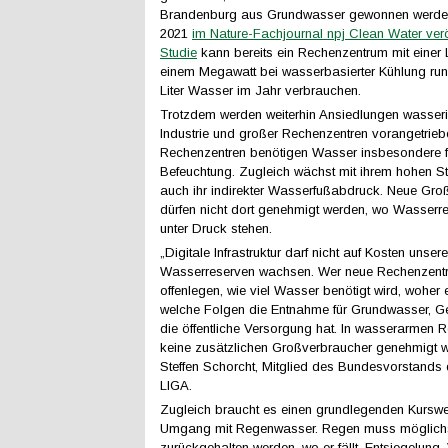
Brandenburg aus Grundwasser gewonnen werden.
2021
im Nature-Fachjournal npj Clean Water veröf
Studie
kann bereits ein Rechenzentrum mit einer 
einem Megawatt bei wasserbasierter Kühlung run
Liter Wasser im Jahr verbrauchen.
Trotzdem werden weiterhin Ansiedlungen wasseri
Industrie und großer Rechenzentren vorangetrieb
Rechenzentren benötigen Wasser insbesondere f
Befeuchtung. Zugleich wächst mit ihrem hohen S
auch ihr indirekter Wasserfußabdruck. Neue Gro
dürfen nicht dort genehmigt werden, wo Wasserre
unter Druck stehen.
„Digitale Infrastruktur darf nicht auf Kosten unsere
Wasserreserven wachsen. Wer neue Rechenzentr
offenlegen, wie viel Wasser benötigt wird, wohe
welche Folgen die Entnahme für Grundwasser, 
die öffentliche Versorgung hat. In wasserarmen 
keine zusätzlichen Großverbraucher genehmigt w
Steffen Schorcht, Mitglied des Bundesvorstand
LIGA.
Zugleich braucht es einen grundlegenden Kursw
Umgang mit Regenwasser. Regen muss möglichs
zurückgehalten werden, wo er fällt. Entsiegelung,