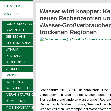
THEMEN &
Wasser wird knapper: Ke
PROJEKTE
neuen Rechenzentren un
BUNDESKONTAKTSTELLEN
Wasser-Großverbraucher
BRAUNKOHLE
trockenen Regionen
GENTECHNIK
GESTEINSABBAU
LITHIUM
PESTIZIDE
STREUOBST
VERKEHR
WASSER
WRRL-INFO
WASSERBLATT
Brandenburg, 28.06.2026. Die anhaltende Hitze u
VERANSTALTUNGEN
verschärfen den Druck auf die Wasserressourcen
Brandenburg und anderen wasserarmen Region
KAMPAGNEN
Deutschlands. Während Flüsse, Seen und Feuch
POSITIONSPAPIERE
Wasser verlieren, Warnampel der Wasserversor