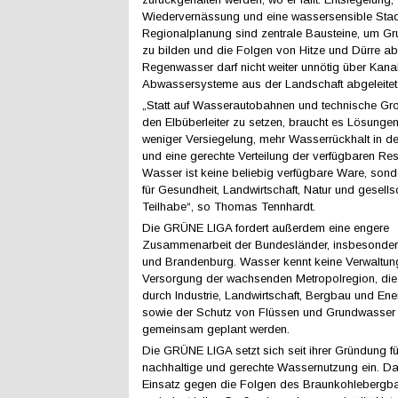
Wiedervernässung und eine wassersensible Stad
Regionalplanung sind zentrale Bausteine, um G
zu bilden und die Folgen von Hitze und Dürre ab
Regenwasser darf nicht weiter unnötig über Kana
Abwassersysteme aus der Landschaft abgeleitet
„Statt auf Wasserautobahnen und technische Gro
den Elbüberleiter zu setzen, braucht es Lösungen
weniger Versiegelung, mehr Wasserrückhalt in d
und eine gerechte Verteilung der verfügbaren Re
Wasser ist keine beliebig verfügbare Ware, son
für Gesundheit, Landwirtschaft, Natur und gesells
Teilhabe“, so Thomas Tennhardt.
Die GRÜNE LIGA fordert außerdem eine engere
Zusammenarbeit der Bundesländer, insbesondere
und Brandenburg. Wasser kennt keine Verwaltun
Versorgung der wachsenden Metropolregion, die
durch Industrie, Landwirtschaft, Bergbau und En
sowie der Schutz von Flüssen und Grundwasse
gemeinsam geplant werden.
Die GRÜNE LIGA setzt sich seit ihrer Gründung fü
nachhaltige und gerechte Wassernutzung ein. D
Einsatz gegen die Folgen des Braunkohlebergbau