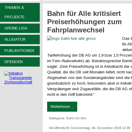
THEMEN &
Bahn für Alle kritisiert
PROJEKTE
Preiserhöhungen zum
GRÜNE LIGA
Fahrplanwechsel
Das 
ALLIGATOR
für Al
aktue
PUBLIKATIONEN
Tariferhöhung der DB AG um 1,9 bzw. 1,5 Prozen
im Fern-/Nahverkehr) ab. Bündnissprecher Bernh
SPENDEN
sagte: „Eine Preiserhöhung ist in Anbetracht der
Qualität, die die DB seit Monaten liefert, nicht na
Abgesehen von den Sonderangeboten sind die 
grundsätzlich zu hoch, besonders aber in Anbetra
Verspätungen und Zugausfälle, die die DB AG off
nicht in den Griff bekommt.“
Weiterlesen ...
Kategorie:
Bahn für Alle
Veröffentlicht: Donnerstag, 06. Dezember 2018 12:39