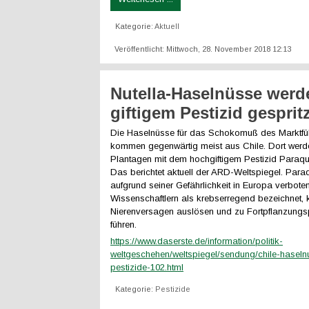
Kategorie:
Aktuell
Veröffentlicht: Mittwoch, 28. November 2018 12:13
Nutella-Haselnüsse werd
giftigem Pestizid gespritz
Die Haselnüsse für das Schokomuß des Marktfüh
kommen gegenwärtig meist aus Chile. Dort werde
Plantagen mit dem hochgiftigem Pestizid Paraqu
Das berichtet aktuell der ARD-Weltspiegel. Paraq
aufgrund seiner Gefährlichkeit in Europa verbote
Wissenschaftlern als krebserregend bezeichnet,
Nierenversagen auslösen und zu Fortpflanzung
führen.
https://www.daserste.de/information/politik-
weltgeschehen/weltspiegel/sendung/chile-haseln
pestizide-102.html
Kategorie:
Pestizide