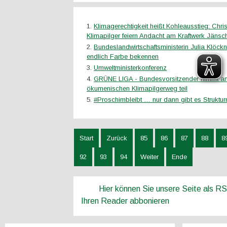
Klimagerechtigkeit heißt Kohleausstieg: Chris
Klimapilger feiern Andacht am Kraftwerk Jäns
Bundeslandwirtschaftsministerin Julia Klöck
endlich Farbe bekennen
Umweltministerkonferenz
GRÜNE LIGA - Bundesvorsitzender nimmt a
ökumenischen Klimapilgerweg teil
#Proschimbleibt … nur dann gibt es Strukturm
Start
Zurück
85
86
87
88
8
92
93
94
Weiter
Ende
Hier können Sie unsere Seite als R
Ihren Reader abbonieren