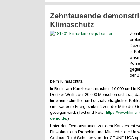
Zehntausende demonstrie
Klimaschutz
Zehn
prote
Dezem
in Köl
einen
Kohle
gege
der B
beim Klimaschutz.
In Berlin am Kanzleramt machten 16.000 und in K
Deutzer Werft über 20.000 Menschen sichtbar, da
für einen schnellen und sozialverträglichen Kohle
eine saubere Energiezukunft von der Mitte der Ge
getragen wird. (Text und Foto:
https://www.klima-
demo.de/
)
Unter den Demonstranten vor dem Kanzleramt w
Einwohner aus Proschim und Mitglieder der Umw
Cottbus. René Schuster von der GRÜNE LIGA sp