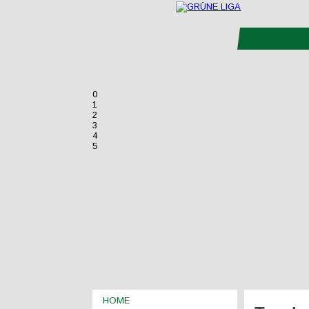
0
1
2
3
4
5
HOME