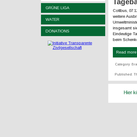
Tageba
GRÜNE LIGA
Cottbus, 07.
weitere Ausb
WATER
Umweltminist
insgesamt si
DONATIONS
Eindeutige T
beim Schenke
Read more .
Category:
Br
Published: T
Hier 