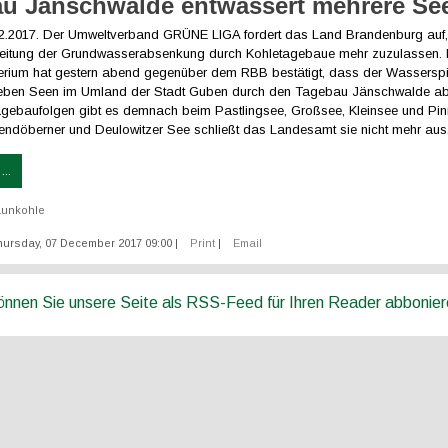
u Jänschwalde entwässert mehrere Se
12.2017. Der Umweltverband GRÜNE LIGA fordert das Land Brandenburg auf,
reitung der Grundwasserabsenkung durch Kohletagebaue mehr zuzulassen.
erium hat gestern abend gegenüber dem RBB bestätigt, dass der Wassersp
eben Seen im Umland der Stadt Guben durch den Tagebau Jänschwalde abs
agebaufolgen gibt es demnach beim Pastlingsee, Großsee, Kleinsee und Pi
ndöberner und Deulowitzer See schließt das Landesamt sie nicht mehr aus
..
aunkohle
hursday, 07 December 2017 09:00
|
Print
|
Email
können Sie unsere Seite als RSS-Feed für Ihren Reader abbonie