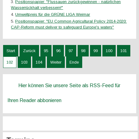
Positionspapier: "Flussauen zurückgewinnen - natürlichen
Wasserrückhalt verbessern!"
Umweltpreis für die GRÜNE LIGA Weimar
Positionspapier: "EU Common Agricultural Policy 2014-2020:
CAP-Reform must deliver to safeguard Europe's waters"
Start
Zurück
95
96
97
98
99
100
101
102
103
104
Weiter
Ende
Hier können Sie unsere Seite als RSS-Feed für
Ihren Reader abbonieren