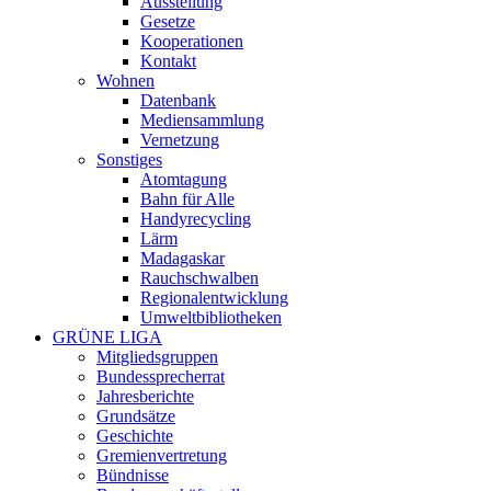
Ausstellung
Gesetze
Kooperationen
Kontakt
Wohnen
Datenbank
Mediensammlung
Vernetzung
Sonstiges
Atomtagung
Bahn für Alle
Handyrecycling
Lärm
Madagaskar
Rauchschwalben
Regionalentwicklung
Umweltbibliotheken
GRÜNE LIGA
Mitgliedsgruppen
Bundessprecherrat
Jahresberichte
Grundsätze
Geschichte
Gremienvertretung
Bündnisse