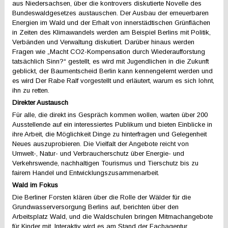
aus Niedersachsen, über die kontrovers diskutierte Novelle des
Bundeswaldgesetzes austauschen. Der Ausbau der erneuerbaren
Energien im Wald und der Erhalt von innerstädtischen Grünflächen
in Zeiten des Klimawandels werden am Beispiel Berlins mit Politik,
Verbänden und Verwaltung diskutiert. Darüber hinaus werden
Fragen wie „Macht CO2-Kompensation durch Wiederaufforstung
tatsächlich Sinn?“ gestellt, es wird mit Jugendlichen in die Zukunft
geblickt, der Baumentscheid Berlin kann kennengelernt werden und
es wird Der Rabe Ralf vorgestellt und erläutert, warum es sich lohnt,
ihn zu retten.
Direkter Austausch
Für alle, die direkt ins Gespräch kommen wollen, warten über 200
Ausstellende auf ein interessiertes Publikum und bieten Einblicke in
ihre Arbeit, die Möglichkeit Dinge zu hinterfragen und Gelegenheit
Neues auszuprobieren. Die Vielfalt der Angebote reicht von
Umwelt-, Natur- und Verbraucherschutz über Energie- und
Verkehrswende, nachhaltigen Tourismus und Tierschutz bis zu
fairem Handel und Entwicklungszusammenarbeit.
Wald im Fokus
Die Berliner Forsten klären über die Rolle der Wälder für die
Grundwasserversorgung Berlins auf, berichten über den
Arbeitsplatz Wald, und die Waldschulen bringen Mitmachangebote
für Kinder mit. Interaktiv wird es am Stand der Fachagentur