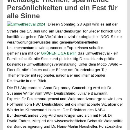
Persönlichkeiten und ein Fest für
alle Sinne
Diesen Sonntag, 28. April wird es auf der
Straße des 17. Juni und am Brandenburger Tor wieder fröhlich und
familiär zu gehen. Die Vielfalt der sozial-ökologischen NGO-Szene,
verantwortungsbewusstes und gemeinwohlorientiertes
Unternehmertum sowie spannende Expert*innen schaffen
gemeinsam mit der
GRÜNEN LIGA Berlin
das Umweltfestival - ein
Familienfest für alle Sinne und gleichzeitig Deutschlands größte
kostenlose Umweltbildungsveranstaltung. Unter dem Motto „Wald –
Einer für alle“ rücken auf der Bühne am Brandenburger Tor
Themenfelder mit regionaler, nationaler und internationaler
Reichweite in den Blick.
Die EU-Abgeordnete Anna Deparnay-Grunenberg wird mit Dr.
Susanne Winter vom WWF Deutschland, Juliane Baumann,
Expertin für Feuermanagement und Waldbrandvorsorge sowie Lars
Hoffmann vom FSC Deutschland auf die internationale Situation der
Wälder im Klimawandel blicken. Der Präsident des NABU-
Bundesverbandes Jörg-Andreas Krüger wird sich mit Prof. Dr.
Ewald Endres, Mitglied des wissenschaftlichen Beirat für Waldpolitik
der Bundesregierung und Dr. Hans-Martin Hauskeller, Forstpraktiker