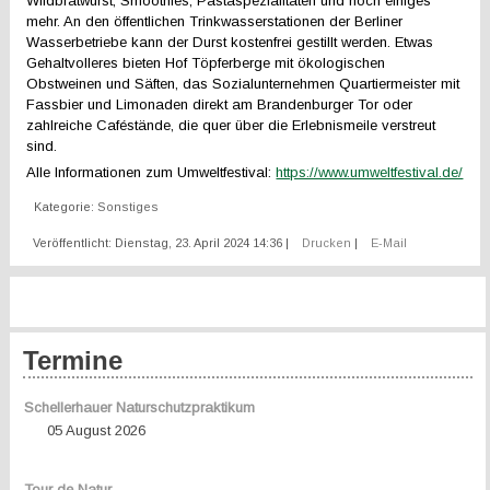
Wildbratwurst, Smoothies, Pastaspezialitäten und noch einiges
mehr. An den öffentlichen Trinkwasserstationen der Berliner
Wasserbetriebe kann der Durst kostenfrei gestillt werden. Etwas
Gehaltvolleres bieten Hof Töpferberge mit ökologischen
Obstweinen und Säften, das Sozialunternehmen Quartiermeister mit
Fassbier und Limonaden direkt am Brandenburger Tor oder
zahlreiche Caféstände, die quer über die Erlebnismeile verstreut
sind.
Alle Informationen zum Umweltfestival:
https://www.umweltfestival.de/
Kategorie:
Sonstiges
Veröffentlicht: Dienstag, 23. April 2024 14:36
|
Drucken
|
E-Mail
Termine
Schellerhauer Naturschutzpraktikum
05 August 2026
Tour de Natur