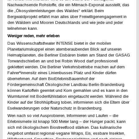
Nachwachsende Rohstoffe, die ein Mitmach-Exponat ausstellt, das
die „Ökosystemleistungen des Waldes“ erklärt. Beim
Bergwaldprojekt erfährt man alles über Freiwilligenengagement in
den Wäldern und Mooren Deutschlands und wie jede und jeder
teilnehmen kann.
Weniger reden, mehr erleben
Das Wissenschaftstheater INTENSE bietet in der mobilen
Planetariumskuppel einen atemberaubenden Blick auf unseren
Heimatplaneten, die Berliner Eisbären bieten am Stand der GASAG
Torwandschießen an und bei Robin Wood darf professionell
geklettert werden. Die Berliner Verkehrsbetriebe machen auf dem
Fahrer*innensitz eines Linienbusses Platz und Kinder dürfen
übernehmen. Auf dem BioErlebnisBauernhof der
Fördergemeinschaft Ökologischer Landbau Berlin-Brandenburg
können Kartoffeln geerntet und Korn gemahlen und es kann in den
Wurmtunnel mit Bodenfühlstation eingetaucht werden. Während die
Kinder auf der Strohhüpfburg toben, informieren sich die Eltern über
Eselwanderungen oder Naturschutz in Brandenburg.
Wen nach so viel Ausprobieren, Informieren und Laufen – die
Erlebnismeile ist knapp 500 Meter lang – der Hunger packt, kann
sich mit ökologischem Biostreetfood stärken. Das kulinarische
Angebot umfasst regional-vegane Wraps, Eis, essbare Insekten,