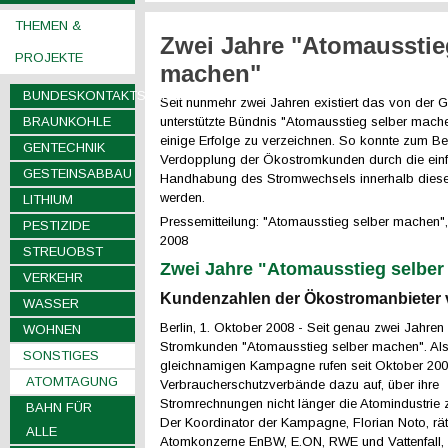
THEMEN &
Zwei Jahre "Atomausstie
PROJEKTE
machen"
BUNDESKONTAKTSTELLEN
Seit nunmehr zwei Jahren existiert das von de
BRAUNKOHLE
unterstützte Bündnis "Atomausstieg selber mach
einige Erfolge zu verzeichnen. So konnte zum Bei
GENTECHNIK
Verdopplung der Ökostromkunden durch die ein
GESTEINSABBAU
Handhabung des Stromwechsels innerhalb dieser 
werden.
LITHIUM
Pressemitteilung: "Atomausstieg selber machen",
PESTIZIDE
2008
STREUOBST
Zwei Jahre "Atomausstieg selbe
VERKEHR
Kundenzahlen der Ökostromanbieter 
WASSER
Berlin, 1. Oktober 2008 - Seit genau zwei Jahren 
WOHNEN
Stromkunden "Atomausstieg selber machen". Als
SONSTIGES
gleichnamigen Kampagne rufen seit Oktober 20
ATOMTAGUNG
Verbraucherschutzverbände dazu auf, über ihre
Stromrechnungen nicht länger die Atomindustrie z
BAHN FÜR
Der Koordinator der Kampagne, Florian Noto, rä
ALLE
Atomkonzerne EnBW, E.ON, RWE und Vattenfall, 