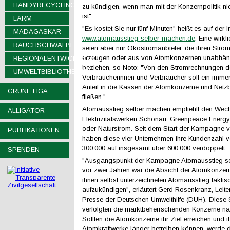
HANDYRECYCLING
zu kündigen, wenn man mit der Konzernpolitik nic
ist".
LÄRM
"Es kostet Sie nur fünf Minuten" heißt es auf der I
MADAGASKAR
www.atomausstieg-selber-machen.de
. Eine wirkl
RAUCHSCHWALBEN
seien aber nur Ökostromanbieter, die ihren Strom
erzeugen oder aus von Atomkonzernen unabhän
REGIONALENTWICKLUNG
beziehen, so Noto: "Von den Stromrechnungen d
UMWELTBIBLIOTHEKEN
Verbraucherinnen und Verbraucher soll ein immer
Anteil in die Kassen der Atomkonzerne und Netzb
GRÜNE LIGA
fließen."
Atomausstieg selber machen empfiehlt den Wech
ALLIGATOR
Elektrizitätswerken Schönau, Greenpeace Energy,
oder Naturstrom. Seit dem Start der Kampagne v
PUBLIKATIONEN
haben diese vier Unternehmen ihre Kundenzahl 
300.000 auf insgesamt über 600.000 verdoppelt.
SPENDEN
"Ausgangspunkt der Kampagne Atomausstieg s
vor zwei Jahren war die Absicht der Atomkonzer
ihnen selbst unterzeichneten Atomausstieg faktis
aufzukündigen", erläutert Gerd Rosenkranz, Leiter
Presse der Deutschen Umwelthilfe (DUH). Diese S
verfolgten die marktbeherrschenden Konzerne na
Sollten die Atomkonzerne ihr Ziel erreichen und i
Atomkraftwerke länger betreiben können, werde 