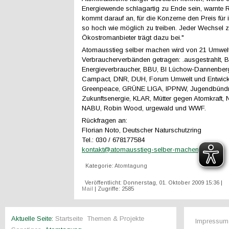
Energiewende schlagartig zu Ende sein, warnte 
kommt darauf an, für die Konzerne den Preis für 
so hoch wie möglich zu treiben. Jeder Wechsel 
Ökostromanbieter trägt dazu bei."
Atomausstieg selber machen wird von 21 Umwel
Verbraucherverbänden getragen: .ausgestrahlt, 
Energieverbraucher, BBU, BI Lüchow-Dannenber
Campact, DNR, DUH, Forum Umwelt und Entwickl
Greenpeace, GRÜNE LIGA, IPPNW, Jugendbünd
Zukunftsenergie, KLAR, Mütter gegen Atomkraft, 
NABU, Robin Wood, urgewald und WWF.
Rückfragen an:
Florian Noto, Deutscher Naturschutzring
Tel.: 030 / 678177584
kontakt@atomausstieg-selber-machen.de
Kategorie:
Atomtagung
Veröffentlicht: Donnerstag, 01. Oktober 2009 15:36
|
Mail
| Zugriffe: 2585
Aktuelle Seite:
Startseite
Themen & Projekte
Impressum