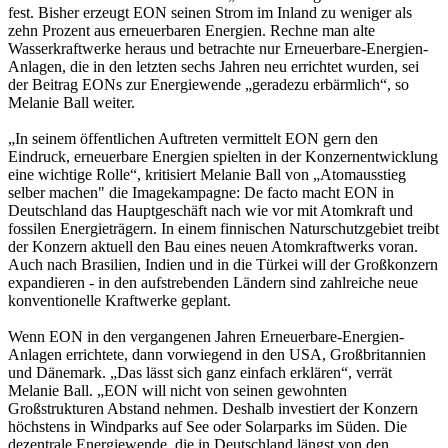
fest. Bisher erzeugt EON seinen Strom im Inland zu weniger als
zehn Prozent aus erneuerbaren Energien. Rechne man alte
Wasserkraftwerke heraus und betrachte nur Erneuerbare-Energien-
Anlagen, die in den letzten sechs Jahren neu errichtet wurden, sei
der Beitrag EONs zur Energiewende „geradezu erbärmlich“, so
Melanie Ball weiter.
„In seinem öffentlichen Auftreten vermittelt EON gern den
Eindruck, erneuerbare Energien spielten in der Konzernentwicklung
eine wichtige Rolle“, kritisiert Melanie Ball von „Atomausstieg
selber machen" die Imagekampagne: De facto macht EON in
Deutschland das Hauptgeschäft nach wie vor mit Atomkraft und
fossilen Energieträgern. In einem finnischen Naturschutzgebiet treibt
der Konzern aktuell den Bau eines neuen Atomkraftwerks voran.
Auch nach Brasilien, Indien und in die Türkei will der Großkonzern
expandieren - in den aufstrebenden Ländern sind zahlreiche neue
konventionelle Kraftwerke geplant.
Wenn EON in den vergangenen Jahren Erneuerbare-Energien-
Anlagen errichtete, dann vorwiegend in den USA, Großbritannien
und Dänemark. „Das lässt sich ganz einfach erklären“, verrät
Melanie Ball. „EON will nicht von seinen gewohnten
Großstrukturen Abstand nehmen. Deshalb investiert der Konzern
höchstens in Windparks auf See oder Solarparks im Süden. Die
dezentrale Energiewende, die in Deutschland längst von den