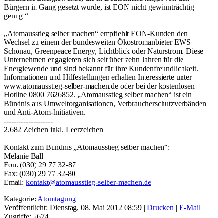
Bürgern in Gang gesetzt wurde, ist EON nicht gewinnträchtig
genug.“
„Atomausstieg selber machen“ empfiehlt EON-Kunden den
Wechsel zu einem der bundesweiten Ökostromanbieter EWS
Schönau, Greenpeace Energy, Lichtblick oder Naturstrom. Diese
Unternehmen engagieren sich seit über zehn Jahren für die
Energiewende und sind bekannt für ihre Kundenfreundlichkeit.
Informationen und Hilfestellungen erhalten Interessierte unter
www.atomausstieg-selber-machen.de oder bei der kostenlosen
Hotline 0800 7626852. „Atomausstieg selber machen“ ist ein
Bündnis aus Umweltorganisationen, Verbraucherschutzverbänden
und Anti-Atom-Initiativen.
--------------------
2.682 Zeichen inkl. Leerzeichen
Kontakt zum Bündnis „Atomausstieg selber machen“:
Melanie Ball
Fon: (030) 29 77 32-87
Fax: (030) 29 77 32-80
Email:
kontakt@atomausstieg-selber-machen.de
Kategorie:
Atomtagung
Veröffentlicht: Dienstag, 08. Mai 2012 08:59
|
Drucken
|
E-Mail
|
Zugriffe: 2674