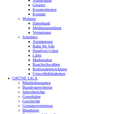
Ausstellung
Gesetze
Kooperationen
Kontakt
Wohnen
Datenbank
Mediensammlung
Vernetzung
Sonstiges
Atomtagung
Bahn für Alle
Handyrecycling
Lärm
Madagaskar
Rauchschwalben
Regionalentwicklung
Umweltbibliotheken
GRÜNE LIGA
Mitgliedsgruppen
Bundessprecherrat
Jahresberichte
Grundsätze
Geschichte
Gremienvertretung
Bündnisse