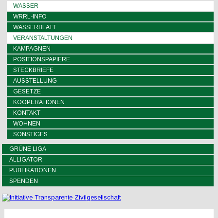
WASSER
WRRL-INFO
WASSERBLATT
VERANSTALTUNGEN
KAMPAGNEN
POSITIONSPAPIERE
STECKBRIEFE
AUSSTELLUNG
GESETZE
KOOPERATIONEN
KONTAKT
WOHNEN
SONSTIGES
GRÜNE LIGA
ALLIGATOR
PUBLIKATIONEN
SPENDEN