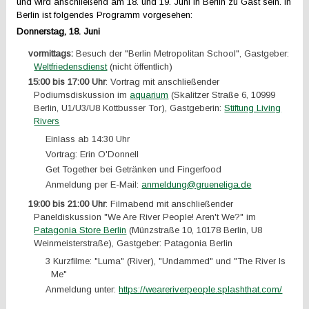
und wird anschließend am 18. und 19. Juni in Berlin zu Gast sein. In
Berlin ist folgendes Programm vorgesehen:
Donnerstag, 18. Juni
vormittags
:
Besuch der "Berlin Metropolitan School", Gastgeber:
Weltfriedensdienst
(nicht öffentlich)
15:00 bis 17:00 Uhr
: Vortrag mit anschließender
Podiumsdiskussion im
aquarium
(Skalitzer Straße 6, 10999
Berlin, U1/U3/U8 Kottbusser Tor), Gastgeberin:
Stiftung Living
Rivers
Einlass ab 14:30 Uhr
Vortrag: Erin O'Donnell
Get Together bei Getränken und Fingerfood
Anmeldung per E-Mail:
anmeldung@grueneliga.de
19:00 bis 21:00 Uhr
: Filmabend mit anschließender
Paneldiskussion "We Are River People! Aren't We?" im
Patagonia Store Berlin
(Münzstraße 10, 10178 Berlin, U8
Weinmeisterstraße), Gastgeber: Patagonia Berlin
3 Kurzfilme: "Luma" (River), "Undammed" und "The River Is
Me"
Anmeldung unter:
https://weareriverpeople.splashthat.com/