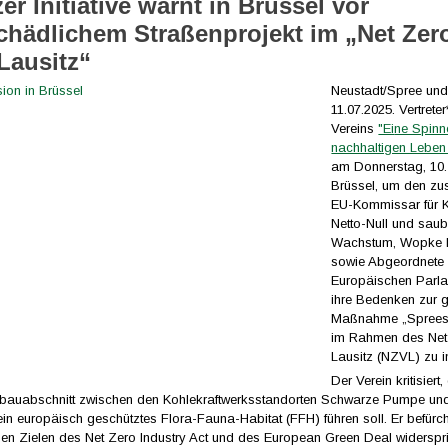
er Initiative warnt in Brüssel vor
chädlichem Straßenprojekt im „Net Zer
 Lausitz“
Neustadt/Spree und
11.07.2025. Vertrete
Vereins
"Ei
ne Spinn
nachhaltigen Leben 
am Donnerstag, 10. 
Brüssel, um den zu
EU-Kommissar für K
Netto-Null und sau
Wachstum, Wopke H
sowie Abgeordnete
Europäischen Parl
ihre Bedenken zur 
Maßnahme „Sprees
im Rahmen des Net
Lausitz (NZVL) zu i
Der Verein kritisiert
bauabschnitt zwischen den Kohlekraftwerksstandorten Schwarze Pumpe un
ein europäisch geschütztes Flora-Fauna-Habitat (FFH) führen soll. Er befürch
den Zielen des Net Zero Industry Act und des European Green Deal widerspri