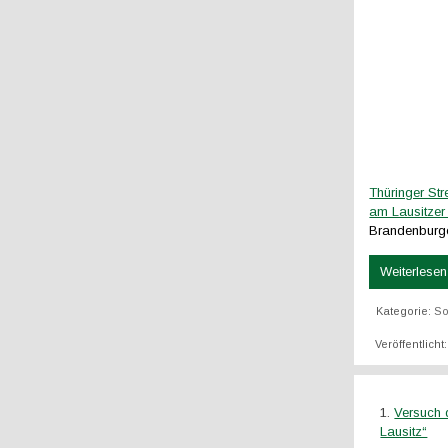
Thüringer St
am Lausitze
Brandenburge
Weiterlesen 
Kategorie:
So
Veröffentlicht
Versuch d
Lausitz“