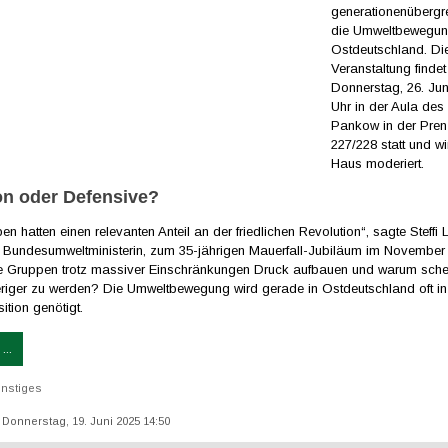
generationenübergr
die Umweltbewegun
Ostdeutschland. Di
Veranstaltung finde
Donnerstag, 26. Ju
Uhr in der Aula de
Pankow in der Prenz
227/228 statt und wi
Haus moderiert.
on oder Defensive?
n hatten einen relevanten Anteil an der friedlichen Revolution“, sagte Steffi
Bundesumweltministerin, zum 35-jährigen Mauerfall-Jubiläum im November
e Gruppen trotz massiver Einschränkungen Druck aufbauen und warum schei
riger zu werden? Die Umweltbewegung wird gerade in Ostdeutschland oft in
ition genötigt.
...
nstiges
: Donnerstag, 19. Juni 2025 14:50