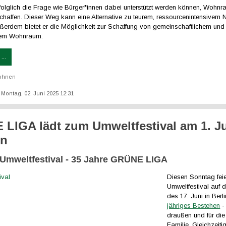
h folglich die Frage wie Bürger*innen dabei unterstützt werden können, Wohn
chaffen. Dieser Weg kann eine Alternative zu teurem, ressourcenintensivem
ußerdem bietet er die Möglichkeit zur Schaffung von gemeinschaftlichem und
htem Wohnraum.
...
ohnen
: Montag, 02. Juni 2025 12:31
LIGA lädt zum Umweltfestival am 1. J
in
 Umweltfestival - 35 Jahre GRÜNE LIGA
Diesen Sonntag feie
Umweltfestival auf 
des 17. Juni in Berl
jähriges Bestehen
-
draußen und für di
Familie. Gleichzeitig