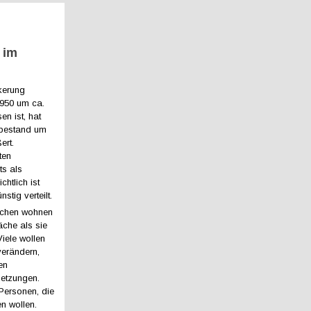
 im
kerung
1950 um ca.
n ist, hat
bestand um
ert.
ten
ts als
htlich ist
tig verteilt.
schen wohnen
äche als sie
Viele wollen
verändern,
en
etzungen.
 Personen, die
n wollen.