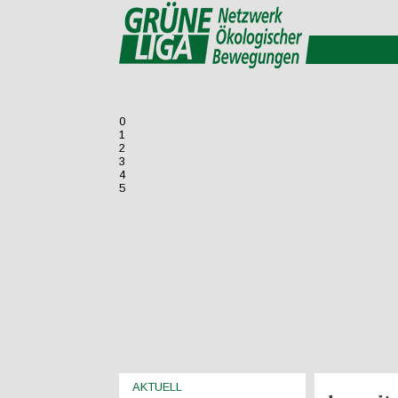
0
1
2
3
4
5
AKTUELL