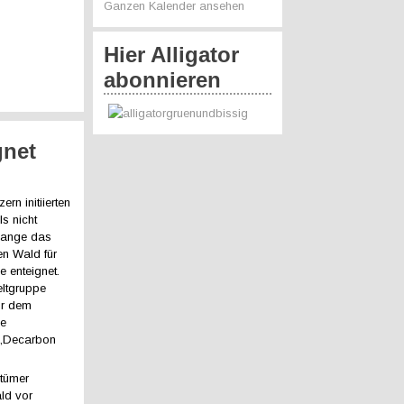
Ganzen Kalender ansehen
Hier Alligator
abonnieren
gnet
n initiierten
s nicht
lange das
en Wald für
 enteignet.
eltgruppe
or dem
ie
 „Decarbon
ntümer
ld vor