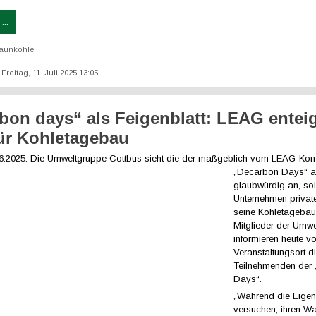
...
aunkohle
 Freitag, 11. Juli 2025 13:05
bon days“ als Feigenblatt: LEAG entei
ür Kohletagebau
06.2025. Die Umweltgruppe
Cottbus sieht die der maßgeblich vom LEAG-Konzer
„Decarbon Days“ al
glaubwürdig an, so
Unternehmen privat
seine Kohletagebaue
Mitglieder der Umw
informieren heute v
Veranstaltungsort d
Teilnehmenden der
Days“.
„Während die Eige
versuchen, ihren Wa