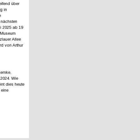
eifend über
g in
e
t nächsten
ni 2025 ab 19
s Museum
lauer Allee
rd von Arthur
 Lemke,
 2024. Wie
nt dies heute
 eine