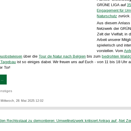
GRÜNE LIGA auf
35
Engagement für Um
Naturschutz
zurück.
Aus diesem Anlass 
Netzwerk der GRÜN
Zelt der Vielfalt, in
Arbeit unserer Mitg
spielerisch und inte
vorstellen. Vom
Apf
reuobstwiesen
über die
Tour de Natur nach Belgien
bis zum
bedrohten Waldg
r Tagebau
ist so einiges dabei. Wir freuen uns auf Euch - von 11 bis 18 Uhr 
r Tor!
...
nstiges
: Mittwoch, 28. Mai 2025 12:02
en Rechtsstaat zu demontieren: Umweltnetzwerk kritisiert Antrag auf „Net Ze