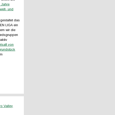
 Jahre
welt- und
gestaltet das
EN LIGA ein
 dem wir die
liedsgruppen
raktiv
elsaft von
rundstück
am
ro Valley