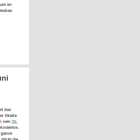
raum im
 Neubau
uni
rt das
der Straße
in sein
30-
 kostenlos,
e ganze
 blickt die