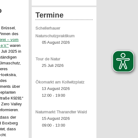
o
Termine
 Brüssel,
Schellerhauer
r*innen des
Naturschutzpraktikum
erei – vom
05 August 2026
e.V."
waren
Juli 2025 in
ständigen
Tour de Natur
limaschutz,
25 Juli 2026
beres
oekstra,
 des
Ökomarkt am Kollwitzplatz
aments über
13 August 2026
geplanten
12:00
19:00
-
traße K9281“
 Zero Valley
nformieren.
Naturmarkt Tharandter Wald
, dass der
15 August 2026
d Boxberg
09:00
13:00
-
tet, dass
cht.