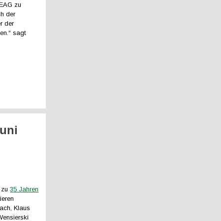
LEAG zu
ch der
r der
len.“ sagt
Juni
e zu
35 Jahren
ieren
ch, Klaus
Wensierski