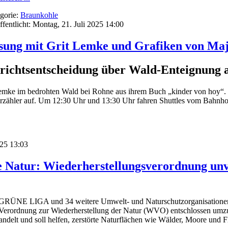
gorie:
Braunkohle
ffentlicht: Montag, 21. Juli 2025 14:00
sung mit Grit Lemke und Grafiken von Maj
richtsentscheidung über Wald-Enteignung 
 Lemke im bedrohten Wald bei Rohne aus ihrem Buch „kinder von hoy“. 
erzähler auf. Um 12:30 Uhr und 13:30 Uhr fahren Shuttles vom Bahnhof
025 13:03
 Natur: Wiederherstellungsverordnung unve
GRÜNE LIGA und 34 weitere Umwelt- und Naturschutzorganisationen r
erordnung zur Wiederherstellung der Natur (WVO) entschlossen umzu
andelt und soll helfen, zerstörte Naturflächen wie Wälder, Moore und F