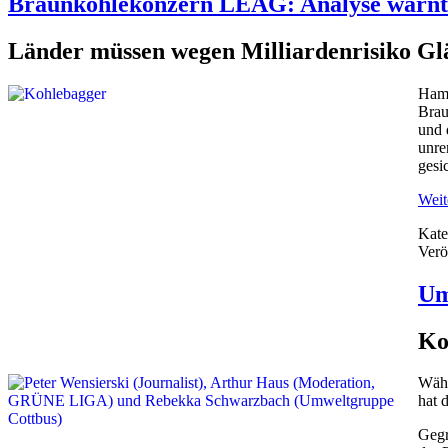
Braunkohlekonzern LEAG: Analyse warnt v
Länder müssen wegen Milliardenrisiko Gl
Hamb
Brau
und 
unre
gesi
Weite
Kate
Verö
Um
Ko
Währ
hat 
Gegr