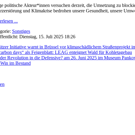
ge politische Akteur*innen versuchen derzeit, die Umsetzung zu blocki
rzerstörung und Klimakrise bedrohen unsere Gesundheit, unsere Umwel
rlesen ...
gorie:
Sonstiges
ffentlicht: Dienstag, 15. Juli 2025 18:26
itzer Initiative warnt in Brüssel vor klimaschädlichem Straßenprojekt 
arbon days“ als Feigenblatt: LEAG enteignet Wald für Kohletagebau
der Revolution in die Defensive? am 26. Juni 2025 im Museum Pank
Win im Bestand
ren