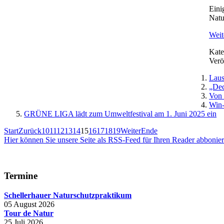
Eini
Natu
Weite
Kate
Verö
Laus
„Dec
Von 
Win-
GRÜNE LIGA lädt zum Umweltfestival am 1. Juni 2025 ein
Start
Zurück
10
11
12
13
14
15
16
17
18
19
Weiter
Ende
Hier können Sie unsere Seite als RSS-Feed für Ihren Reader abbonie
Termine
Schellerhauer Naturschutzpraktikum
05 August 2026
Tour de Natur
25 Juli 2026