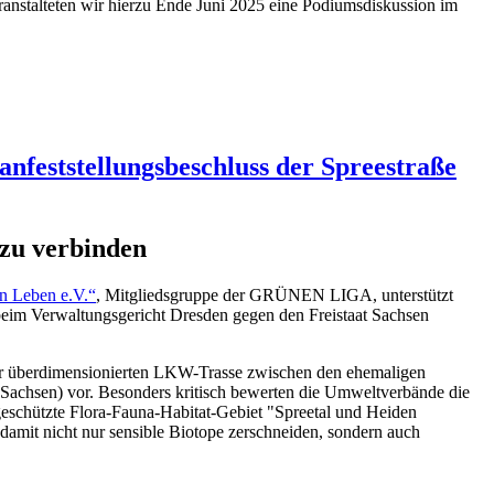
nstalteten wir hierzu Ende Juni 2025 eine Podiumsdiskussion im
lanfeststellungsbeschluss der Spreestraße
zu verbinden
n Leben e.V.“
, Mitgliedsgruppe der GRÜNEN LIGA, unterstützt
im Verwaltungsgericht Dresden gegen den Freistaat Sachsen
ner überdimensionierten LKW-Trasse zwischen den ehemaligen
achsen) vor. Besonders kritisch bewerten die Umweltverbände die
geschützte Flora-Fauna-Habitat-Gebiet "Spreetal und Heiden
damit nicht nur sensible Biotope zerschneiden, sondern auch