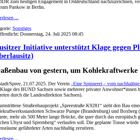
DDR zum heutigen Engagement in Ostdeutschland nachzuzeichnen, vera
um Pankow in Berlin.
rlesen ...
gorie:
Sonstiges
ffentlicht: Donnerstag, 24. Juli 2025 08:45
usitzer Initiative unterstützt Klage gegen P
berlausitz)
raßenbau von gestern, um Kohlekraftwerke 
tadt/Spree, 21.07.2025. Der Verein
„Eine Spinnerei – vom nachhaltige
 Klage des BUND Sachsen sowie mehrerer privater Anwohner*innen be
treten durch die Landesdirektion Sachsen).
umstrittene Straßenbauprojekt „Spreestraße K9281“ sieht den Bau ei
ekraftwerksstandorten Schwarze Pumpe (Brandenburg) und Boxberg (S
ante, mehr als 500 Meter lange Brücke, die quer durch das europäisch 
chen Uhyst und Spremberg“ verlaufen soll. Die geplante Trasse würde 
nsräume gefährdeter Arten nachhaltig zerstören.
rlesen ...