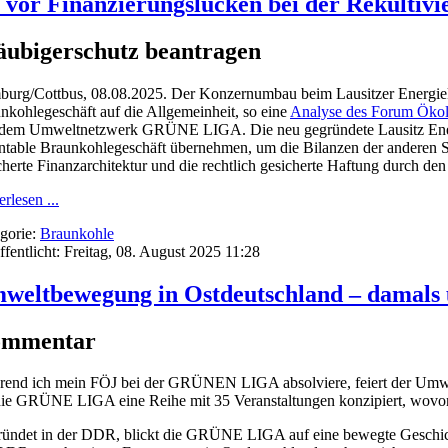
or Finanzierungslücken bei der Rekultivi
äubigerschutz beantragen
urg/Cottbus, 08.08.2025. Der Konzernumbau beim Lausitzer Energie
nkohlegeschäft auf die Allgemeinheit, so eine
Analyse des Forum Ökolo
dem Umweltnetzwerk GRÜNE LIGA. Die neu gegründete Lausitz Ener
ntable Braunkohlegeschäft übernehmen, um die Bilanzen der anderen Spa
cherte Finanzarchitektur und die rechtlich gesicherte Haftung durch d
rlesen ...
gorie:
Braunkohle
ffentlicht: Freitag, 08. August 2025 11:28
weltbewegung in Ostdeutschland – damals 
mmentar
end ich mein FÖJ bei der GRÜNEN LIGA absolviere, feiert der Umwelt
die GRÜNE LIGA eine Reihe mit 35 Veranstaltungen konzipiert, wovon 
ündet in der DDR, blickt die GRÜNE LIGA auf eine bewegte Geschich