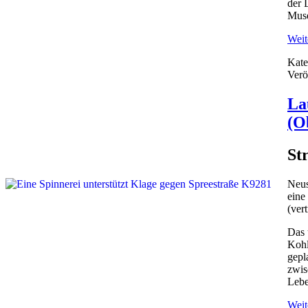
der 
Muse
Weite
Kate
Verö
La
(O
St
Neus
eine
(ver
Das 
Kohl
gepl
zwis
Lebe
Weite