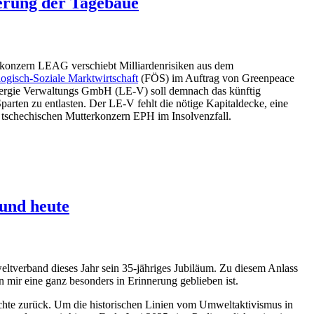
erung der Tagebaue
konzern LEAG verschiebt Milliardenrisiken aus dem
gisch-Soziale Marktwirtschaft
(FÖS) im Auftrag von Greenpeace
gie Verwaltungs GmbH (LE-V) soll demnach das künftig
rten zu entlasten. Der LE-V fehlt die nötige Kapitaldecke, eine
en tschechischen Mutterkonzern EPH im Insolvenzfall.
und heute
verband dieses Jahr sein 35-jähriges Jubiläum. Zu diesem Anlass
mir eine ganz besonders in Erinnerung geblieben ist.
te zurück. Um die historischen Linien vom Umweltaktivismus in