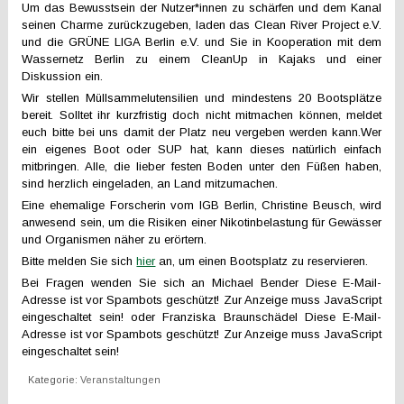
Um das Bewusstsein der Nutzer*innen zu schärfen und dem Kanal
seinen Charme zurückzugeben, laden das Clean River Project e.V.
und die GRÜNE LIGA Berlin e.V. und Sie in Kooperation mit dem
Wassernetz Berlin zu einem CleanUp in Kajaks und einer
Diskussion ein.
Wir stellen Müllsammelutensilien und mindestens 20 Bootsplätze
bereit. Solltet ihr kurzfristig doch nicht mitmachen können, meldet
euch bitte bei uns damit der Platz neu vergeben werden kann.Wer
ein eigenes Boot oder SUP hat, kann dieses natürlich einfach
mitbringen. Alle, die lieber festen Boden unter den Füßen haben,
sind herzlich eingeladen, an Land mitzumachen.
Eine ehemalige Forscherin vom IGB Berlin, Christine Beusch, wird
anwesend sein, um die Risiken einer Nikotinbelastung für Gewässer
und Organismen näher zu erörtern.
Bitte melden Sie sich
hier
an, um einen Bootsplatz zu reservieren.
Bei Fragen wenden Sie sich an Michael Bender
Diese E-Mail-
Adresse ist vor Spambots geschützt! Zur Anzeige muss JavaScript
eingeschaltet sein!
oder Franziska Braunschädel
Diese E-Mail-
Adresse ist vor Spambots geschützt! Zur Anzeige muss JavaScript
eingeschaltet sein!
Kategorie:
Veranstaltungen