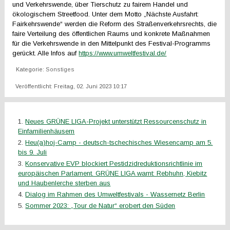
und Verkehrswende, über Tierschutz zu fairem Handel und
ökologischem Streetfood. Unter dem Motto „Nächste Ausfahrt:
Fairkehrswende“ werden die Reform des Straßenverkehrsrechts, die
faire Verteilung des öffentlichen Raums und konkrete Maßnahmen
für die Verkehrswende in den Mittelpunkt des Festival-Programms
gerückt. Alle Infos auf
https://www.umweltfestival.de/
Kategorie:
Sonstiges
Veröffentlicht: Freitag, 02. Juni 2023 10:17
Neues GRÜNE LIGA-Projekt unterstützt Ressourcenschutz in
Einfamilienhäusern
Heu(a)hoj-Camp - deutsch-tschechisches Wiesencamp am 5.
bis 9. Juli
Konservative EVP blockiert Pestidzidreduktionsrichtlinie im
europäischen Parlament. GRÜNE LIGA warnt: Rebhuhn, Kiebitz
und Haubenlerche sterben aus
Dialog im Rahmen des Umweltfestivals - Wassernetz Berlin
Sommer 2023: „Tour de Natur“ erobert den Süden