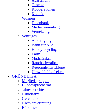
Ausstellung
Gesetze
Kooperationen
Kontakt
Wohnen
Datenbank
Mediensammlung
Vernetzung
Sonstiges
Atomtagung
Bahn für Alle
Handyrecycling
Lärm
Madagaskar
Rauchschwalben
Regionalentwicklung
Umweltbibliotheken
GRÜNE LIGA
Mitgliedsgruppen
Bundessprecherrat
Jahresberichte
Grundsätze
Geschichte
Gremienvertretung
Bündnisse