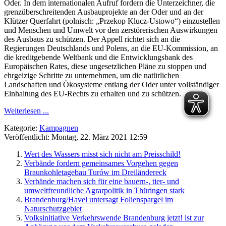
Oder. In dem internationalen Aufruf fordern die Unterzeichner, die
grenzüberschreitenden Ausbauprojekte an der Oder und an der
Klützer Querfahrt (polnisch: „Przekop Klucz-Ustowo“) einzustellen
und Menschen und Umwelt vor den zerstörerischen Auswirkungen
des Ausbaus zu schützen. Der Appell richtet sich an die
Regierungen Deutschlands und Polens, an die EU-Kommission, an
die kreditgebende Weltbank und die Entwicklungsbank des
Europäischen Rates, diese ungesetzlichen Pläne zu stoppen und
ehrgeizige Schritte zu unternehmen, um die natürlichen
Landschaften und Ökosysteme entlang der Oder unter vollständiger
Einhaltung des EU-Rechts zu erhalten und zu schützen.
Weiterlesen ...
Kategorie:
Kampagnen
Veröffentlicht: Montag, 22. März 2021 12:59
Wert des Wassers misst sich nicht am Preisschild!
Verbände fordern gemeinsames Vorgehen gegen
Braunkohletagebau Turów im Dreiländereck
Verbände machen sich für eine bauern-, tier- und
umweltfreundliche Agrarpolitik in Thüringen stark
Brandenburg/Havel untersagt Folienspargel im
Naturschutzgebiet
Volksinitiative Verkehrswende Brandenburg jetzt! ist zur