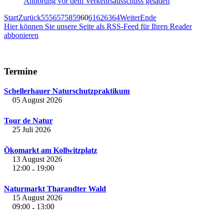
Anhörung vor dem Verkehrsausschuss geladen
Start
Zurück
55
56
57
58
59
60
61
62
63
64
Weiter
Ende
Hier können Sie unsere Seite als RSS-Feed für Ihren Reader
abbonieren
Termine
Schellerhauer Naturschutzpraktikum
05 August 2026
Tour de Natur
25 Juli 2026
Ökomarkt am Kollwitzplatz
13 August 2026
12:00
19:00
-
Naturmarkt Tharandter Wald
15 August 2026
09:00
13:00
-