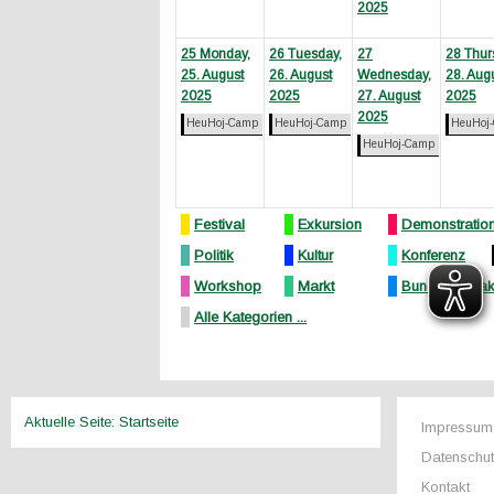
2025
25
Monday,
26
Tuesday,
27
28
Thur
25. August
26. August
Wednesday,
28. Aug
2025
2025
27. August
2025
2025
HeuHoj-Camp
HeuHoj-Camp
HeuHoj
HeuHoj-Camp
Festival
Exkursion
Demonstratio
Politik
Kultur
Konferenz
Workshop
Markt
Bundeskontakt
Alle Kategorien ...
Aktuelle Seite:
Startseite
Impressum
Datenschu
Kontakt