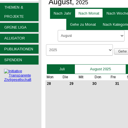
August,
2025
THEMEN &
Nach Jahr
Nach Monat
Nach Woch
PROJEKTE
Gehe zu Monat
Nach Kategori
GRÜNE LIGA
ALLIGATOR
PUBLIKATIONEN
Gehe 
SPENDEN
August 2025
Juli
Mon
Die
Mit
Don
Fre
28
29
30
31