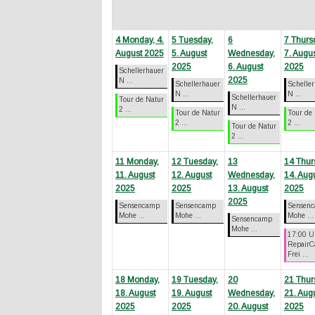
4
Monday, 4.
5
Tuesday,
6
7
Thurs
August 2025
5. August
Wednesday,
7. Augu
2025
6. August
2025
Schellerhauer
2025
N ...
Schellerhauer
Schelle
N ...
N ...
Schellerhauer
Tour de Natur
N ...
2 ...
Tour de Natur
Tour de
2 ...
2 ...
Tour de Natur
2 ...
11
Monday,
12
Tuesday,
13
14
Thur
11. August
12. August
Wednesday,
14. Aug
2025
2025
13. August
2025
2025
Sensencamp
Sensencamp
Sensen
Mohe ...
Mohe ...
Mohe ...
Sensencamp
Mohe ...
17:00 U
RepairC
Frei ...
18
Monday,
19
Tuesday,
20
21
Thur
18. August
19. August
Wednesday,
21. Aug
2025
2025
20. August
2025