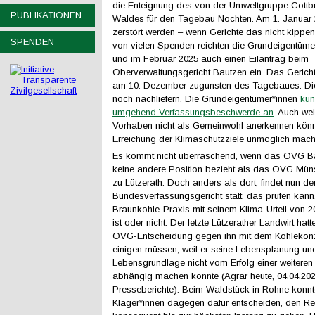
die Enteignung des von der Umweltgruppe Cottb
PUBLIKATIONEN
Waldes für den Tagebau Nochten. Am 1. Januar 2
zerstört werden – wenn Gerichte das nicht kippen.
SPENDEN
von vielen Spenden reichten die Grundeigentüme
und im Februar 2025 auch einen Eilantrag beim
Oberverwaltungsgericht Bautzen ein. Das Gericht
am 10. Dezember zugunsten des Tagebaues. Die
noch nachliefern. Die Grundeigentümer*innen
kün
umgehend Verfassungsbeschwerde an
. Auch wei
Vorhaben nicht als Gemeinwohl anerkennen könn
Erreichung der Klimaschutzziele unmöglich mach
Es kommt nicht überraschend, wenn das OVG Ba
keine andere Position bezieht als das OVG Münst
zu Lützerath. Doch anders als dort, findet nun d
Bundesverfassungsgericht statt, das prüfen kann
Braunkohle-Praxis mit seinem Klima-Urteil von 2
ist oder nicht. Der letzte Lützerather Landwirt hat
OVG-Entscheidung gegen ihn mit dem Kohleko
einigen müssen, weil er seine Lebensplanung un
Lebensgrundlage nicht vom Erfolg einer weiteren
abhängig machen konnte (Agrar heute, 04.04.202
Presseberichte). Beim Waldstück in Rohne konnt
Kläger*innen dagegen dafür entscheiden, den R