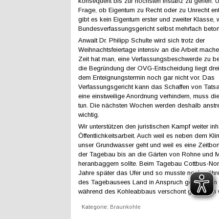
konsequent bis zur höchsten Instanz zu gehen. U
Frage, ob Eigentum zu Recht oder zu Unrecht en
gibt es kein Eigentum erster und zweiter Klasse, 
Bundesverfassungsgericht selbst mehrfach betont
Anwalt Dr. Philipp Schulte wird sich trotz der
Weihnachtsfeiertage intensiv an die Arbeit mach
Zeit hat man, eine Verfassungsbeschwerde zu b
die Begründung der OVG-Entscheidung liegt dre
dem Enteignungstermin noch gar nicht vor. Das
Verfassungsgericht kann das Schaffen von Tats
eine einstweilige Anordnung verhindern, muss die
tun. Die nächsten Wochen werden deshalb anst
wichtig.
Wir unterstützen den juristischen Kampf weiter inh
Öffentlichkeitsarbeit. Auch weil es neben dem K
unser Grundwasser geht und weil es eine Zeitbo
der Tagebau bis an die Gärten von Rohne und M
heranbaggern sollte. Beim Tagebau Cottbus-Nor
Jahre später das Ufer und so musste noch währ
des Tagebausees Land in Anspruch genommen 
während des Kohleabbaus verschont geblieben 
Kategorie:
Braunkohle