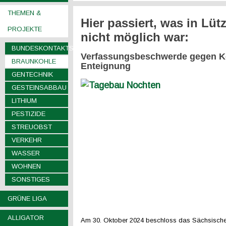
THEMEN &
Hier passiert, was in Lüt
PROJEKTE
nicht möglich war:
BUNDESKONTAKTSTELLEN
Verfassungsbeschwerde gegen K
BRAUNKOHLE
Enteignung
GENTECHNIK
GESTEINSABBAU
LITHIUM
PESTIZIDE
STREUOBST
VERKEHR
WASSER
WOHNEN
SONSTIGES
GRÜNE LIGA
ALLIGATOR
Am 30. Oktober 2024 beschloss das Sächsisch