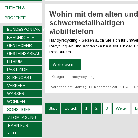
THEMEN &
Wohin mit dem alten un
PROJEKTE
schwermetallhaltigen
BUNDESKONTAKTSTELLEN
Mobiltelefon
BRAUNKOHLE
Handyrecycling - Setzen auch Sie sich für umwe
GENTECHNIK
Recycling ein und achten Sie bewusst auf den 
Ressourcen.
GESTEINSABBAU
LITHIUM
Weiterlesen ...
PESTIZIDE
Kategorie:
Handyrecycling
STREUOBST
VERKEHR
Veröffentlicht: Montag, 13. Dezember 2010 14:59
|
D
WASSER
WOHNEN
Start
Zurück
1
2
3
Weiter
E
SONSTIGES
ATOMTAGUNG
BAHN FÜR
ALLE