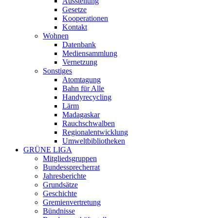
Ausstellung
Gesetze
Kooperationen
Kontakt
Wohnen
Datenbank
Mediensammlung
Vernetzung
Sonstiges
Atomtagung
Bahn für Alle
Handyrecycling
Lärm
Madagaskar
Rauchschwalben
Regionalentwicklung
Umweltbibliotheken
GRÜNE LIGA
Mitgliedsgruppen
Bundessprecherrat
Jahresberichte
Grundsätze
Geschichte
Gremienvertretung
Bündnisse