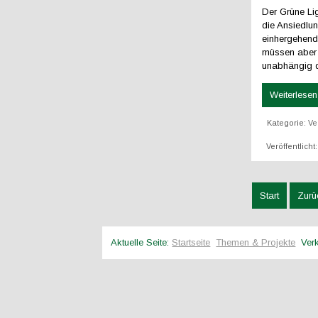
Der Grüne Li
die Ansiedlu
einhergehend
müssen aber 
unabhängig d
Weiterlesen 
Kategorie:
Ve
Veröffentlicht
Start
Zurü
Aktuelle Seite:
Startseite
Themen & Projekte
Ver