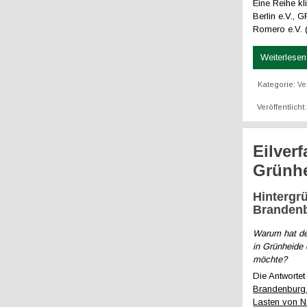
Eine Reihe kl
Berlin e.V., 
Romero e.V. 
Weiterlesen 
Kategorie:
Ve
Veröffentlicht
Eilver
Grünhe
Hintergr
Brandenb
Warum hat de
in Grünheide 
möchte?
Die Antwortet
Brandenburg 
Lasten von N