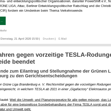
ima- und entwicklungspolitischer Organisationen, darunter PowerShift e.V., 
GRÜNE LIGA, Attac, Berliner Entwicklungspolitischer Ratschlag und die Christlic
(CIR) fordern ein Umdenken beim Thema Verkehrswende.
...
rkehr
: Dienstag, 21. April 2020 15:50
|
Drucken
|
E-Mail
fahren gegen vorzeitige TESLA-Rodung
ide beendet
ünde zum Eilantrag und Stellungnahme der Grünen L
urg zu den Gerichtsentscheidungen
r Grüne Liga Brandenburg e. V. Rechtsmittel gegen die vorzeitigen Rodunge
eingereicht, in welchem TESLA ab 2021 in einer „Gigafactory“ Elektroautos p
 lautet:
Weil die Umwelt- und Planungsgesetze für alle gelten müssen, das L
aber für eine beispiellose Sonderbehandlung der Firma TESLA sorgt und d
atur und Umwelt geht.