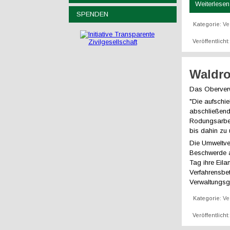
Weiterlesen 
SPENDEN
Kategorie:
Ve
Veröffentlich
Waldro
Das Oberverw
"Die aufschie
abschließend
Rodungsarbe
bis dahin zu
Die Umweltve
Beschwerde a
Tag ihre Eil
Verfahrensbet
Verwaltungsg
Kategorie:
Ve
Veröffentlich