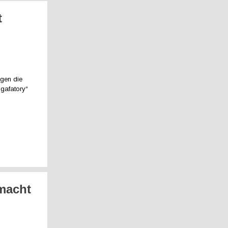
t
m
egen die
igafatory“
 macht