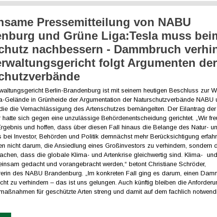
nsame Pressemitteilung von NABU
nburg und Grüne Liga:Tesla muss bei
chutz nachbessern - Dammbruch verhin
rwaltungsgericht folgt Argumenten de
chutzverbände
altungsgericht Berlin-Brandenburg ist mit seinem heutigen Beschluss zur 
a-Gelände in Grünheide der Argumentation der Naturschutzverbände NABU
 die die Vernachlässigung des Artenschutzes bemängelten. Der Eilantrag der
 hatte sich gegen eine unzulässige Behördenentscheidung gerichtet. „Wir fr
Ergebnis und hoffen, dass über diesen Fall hinaus die Belange des Natur- u
 bei Investor, Behörden und Politik demnächst mehr Berücksichtigung erfahr
n nicht darum, die Ansiedlung eines Großinvestors zu verhindern, sondern 
achen, dass die globale Klima- und Artenkrise gleichwertig sind. Klima- un
nsam gedacht und vorangebracht werden,“ betont Christiane Schröder,
rerin des NABU Brandenburg. „Im konkreten Fall ging es darum, einen Da
cht zu verhindern – das ist uns gelungen. Auch künftig bleiben die Anforder
aßnahmen für geschützte Arten streng und damit auf dem fachlich notwen