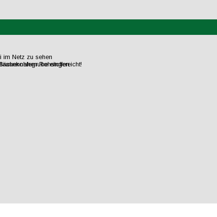
ei im Netz zu sehen
flächennahen Rohstoffen.
raunkohlegrube eingereicht!