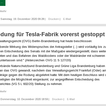
...
rkehr
t: Samstag, 19. Dezember 2020 09:28
|
Drucken
|
E-Mail
dung für Tesla-Fabrik vorerst gestoppt
altungsgericht (OVG) Berlin-Brandenburg hat heute beschlossen:
bende Wirkung des Widerspruches der Antragsteller (...) wird vorläufig bis zu
en Entscheidung des Senats mit der Maßgabe wiedergergestellt, dass weite
iten und das Befahren des Waldbodens oder der Waldränder mit schweren
 unterlassen sind." (Aktenzeichen OVG 11 S 127/20)
rbände Naturschutzbund Brandenburg und Grüne Liga Brandenburg haben s
n das OVG gewandt, nachdem das Verwaltungsgericht Frankfurt (Oder) am
anträge gegen die Rodung abgelehnt hatte. Mit dem heutigen Beschluss wird
eiligten die Möglichkeit eingeräumt, zur angegriffenen Entscheidung des
erichtes (VG 5 L 602/20) Stellung zu nehmen.
rkehr
t: Donnerstag, 10. Dezember 2020 18:59
|
Drucken
|
E-Mail