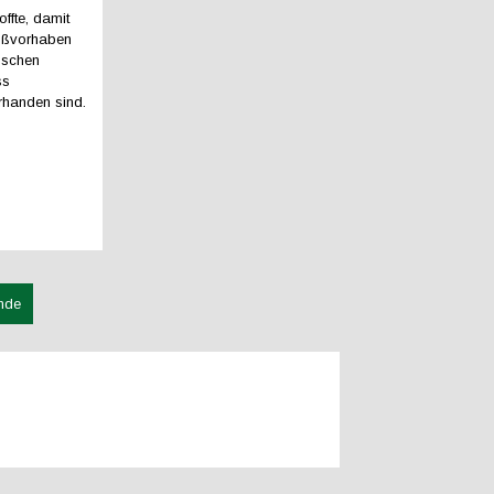
ffte, damit
roßvorhaben
nschen
ss
rhanden sind.
nde