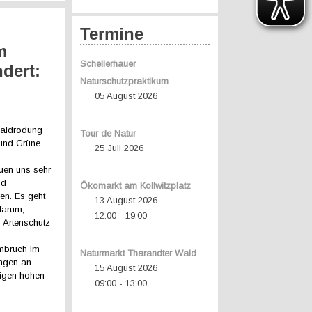
Termine
m
Schellerhauer
dert:
Naturschutzpraktikum
r
05 August 2026
Waldrodung
Tour de Natur
 und Grüne
25 Juli 2026
euen uns sehr
nd
Ökomarkt am Kollwitzplatz
en. Es geht
13 August 2026
darum,
12:00
19:00
-
d Artenschutz
mmbruch im
Naturmarkt Tharandter Wald
ungen an
15 August 2026
digen hohen
09:00
13:00
-