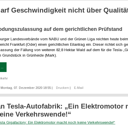
darf Geschwindigkeit nicht über Qualitä
odungszulassung auf dem gerichtlichen Prüfstand
urger Landesverbände vom NABU und der Grünen Liga reichten heute bei
richt Frankfurt (Oder) einen gerichtlichen Eilantrag ein. Dieser richtet sich g
lassung der Fällung von weiteren 82,8 Hektar Wald auf dem für die Tesla-„G
 Grundstück in Grünheide (Mark).
...
rkehr
t: Montag, 07. Dezember 2020 18:55
|
Drucken
|
E-Mail
 an Tesla-Autofabrik: „Ein Elektromotor
eine Verkehrswende!“
esla Gigafactory: Ein Elektromotor macht noch keine Verkehrswende!“