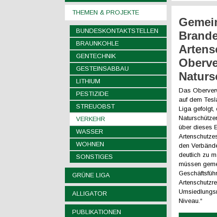
THEMEN & PROJEKTE
Gemei
BUNDESKONTAKTSTELLEN
Brande
BRAUNKOHLE
Artens
GENTECHNIK
Oberve
GESTEINSABBAU
Naturs
LITHIUM
Das Oberverw
PESTIZIDE
auf dem Tesl
STREUOBST
Liga gefolgt,
Naturschützer
VERKEHR
über dieses 
WASSER
Artenschutzes
WOHNEN
den Verbände
deutlich zu m
SONSTIGES
müssen gemei
Geschäftsfüh
GRÜNE LIGA
Artenschutzre
Umsiedlungsm
ALLIGATOR
Niveau.“
PUBLIKATIONEN