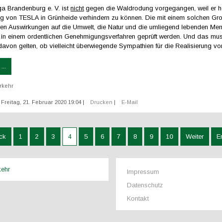
ga Brandenburg e. V. ist
nicht
gegen die Waldrodung vorgegangen, weil er ho
ng von TESLA in Grünheide verhindern zu können. Die mit einem solchen G
en Auswirkungen auf die Umwelt, die Natur und die umliegend lebenden Me
in einem ordentlichen Genehmigungsverfahren geprüft werden. Und das mu
avon gelten, ob vielleicht überwiegende Sympathien für die Realisierung vo
...
rkehr
: Freitag, 21. Februar 2020 19:04
|
Drucken
|
E-Mail
ck
1
2
3
4
5
6
7
8
9
10
Weiter
E
kehr
Impressum
Datenschutz
Kontakt