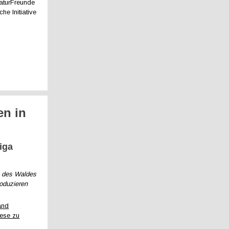
NaturFreunde
he Initiative
en in
iga
n des Waldes
roduzieren
and
iese zu