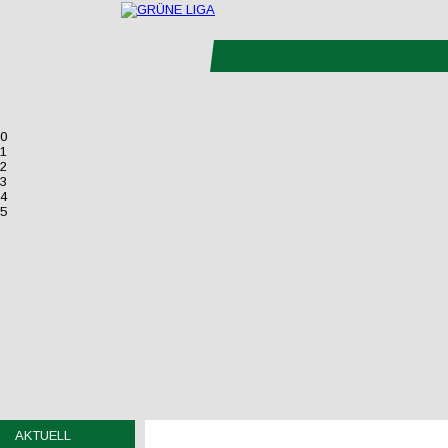
0
1
2
3
4
5
AKTUELL