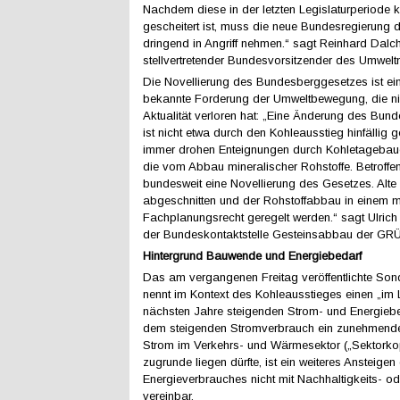
Nachdem diese in der letzten Legislaturperiode k
gescheitert ist, muss die neue Bundesregierung 
dringend in Angriff nehmen.“ sagt Reinhard Dalc
stellvertretender Bundesvorsitzender des Umwelt
Die Novellierung des Bundesberggesetzes ist ei
bekannte Forderung der Umweltbewegung, die nic
Aktualität verloren hat: „Eine Änderung des Bu
ist nicht etwa durch den Kohleausstieg hinfällig
immer drohen Enteignungen durch Kohletagebau
die vom Abbau mineralischer Rohstoffe. Betroffe
bundesweit eine Novellierung des Gesetzes. Alt
abgeschnitten und der Rohstoffabbau in einem 
Fachplanungsrecht geregelt werden.“ sagt Ulric
der Bundeskontaktstelle Gesteinsabbau der GR
Hintergrund Bauwende und Energiebedarf
Das am vergangenen Freitag veröffentlichte Son
nennt im Kontext des Kohleausstieges einen „im 
nächsten Jahre steigenden Strom- und Energieb
dem steigenden Stromverbrauch ein zunehmende
Strom im Verkehrs- und Wärmesektor („Sektorko
zugrunde liegen dürfte, ist ein weiteres Ansteig
Energieverbrauches nicht mit Nachhaltigkeits- od
vereinbar.