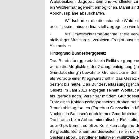
Waldbesitzern, Jagdpächtern und Forstleuten zu e
ein Wildtiermanagement ermöglichen. Damit sin
Abschusspläne abzuschaffen.
- Wildschäden, die die naturnahe Waldent
beeinflussen, müssen finanziell abgegolten werd
- Als Umweltschutzmaßnahme ist die Verw
bleihaltiger Munition zu verbieten. Es gibt ausre
Alternativen.
Hintergrund Bundesberggesetz
Das Bundesberggesetz ist ein Relikt vergangene
wurde die Möglichkeit der Zwangsenteignung („b
Grundabtretung“) bewohnter Grundstücke in den
als Vorbote einer Kriegswirtschaft in das Gesetz 
besteht bis heute. Das Bundesverfassungsgeric
Gesetz im Jahr 2013 entgegen seinem Wortlaut 
als (gerade noch) vereinbar mit dem Grundgese
Trotz eines Kohleausstiegsgesetzes drohen bei 
Braunkohletagebauen (Tagebau Garzweiler in 
Nochten in Sachsen) noch immer Grundabtretung
Doch auch beim Abbau mineralischer Rohstoffe,
oder Gips kommt es oft zu Konflikten aufgrund de
Bergrechts. Bei einem bundesweiten Treffen der 
Gesteinsabbau betroffener Initiativen wurde mit de