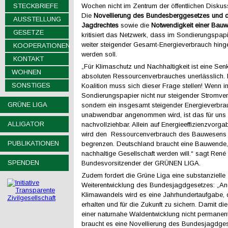
STECKBRIEFE
Wochen nicht im Zentrum der öffentlichen Diskus
Die
Novellierung des Bundesberggesetzes
und 
AUSSTELLUNG
Jagdrechtes
sowie die
Notwendigkeit einer Bau
GESETZE
kritisiert das Netzwerk, dass im Sondierungspapi
weiter steigender Gesamt-Energieverbrauch hi
KOOPERATIONEN
werden soll.
KONTAKT
„Für Klimaschutz und Nachhaltigkeit ist eine Se
WOHNEN
absoluten Ressourcenverbrauches unerlässlich. 
SONSTIGES
Koalition muss sich dieser Frage stellen! Wenn i
Sondierungspapier nicht nur steigender Stromve
GRÜNE LIGA
sondern ein insgesamt steigender Energieverbra
unabwendbar angenommen wird, ist das für uns 
ALLIGATOR
nachvollziehbar. Allein auf Energieeffizienzvorga
wird den Ressourcenverbrauch des Bauwesens 
PUBLIKATIONEN
begrenzen. Deutschland braucht eine Bauwende,
nachhaltige Gesellschaft werden will.“ sagt René
SPENDEN
Bundesvorsitzender der GRÜNEN LIGA.
Zudem fordert die Grüne Liga eine substanzielle
Weiterentwicklung des Bundesjagdgesetzes: „An
Klimawandels wird es eine Jahrhundertaufgabe,
erhalten und für die Zukunft zu sichern. Damit d
einer naturnahe Waldentwicklung nicht permanent
braucht es eine Novellierung des Bundesjagdges