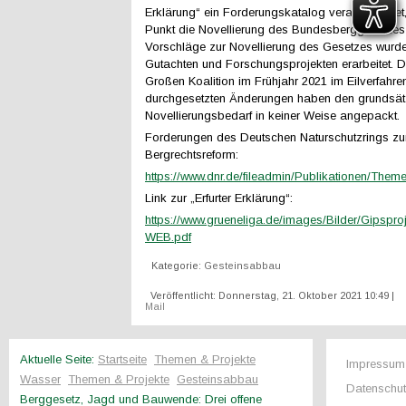
Erklärung“ ein Forderungskatalog verabschiedet,
Punkt die Novellierung des Bundesberggesetzes 
Vorschläge zur Novellierung des Gesetzes wurden
Gutachten und Forschungsprojekten erarbeitet. D
Großen Koalition im Frühjahr 2021 im Eilverfahre
durchgesetzten Änderungen haben den grundsät
Novellierungsbedarf in keiner Weise angepackt.
Forderungen des Deutschen Naturschutzrings zu
Bergrechtsreform:
https://www.dnr.de/fileadmin/Publikationen/T
Link zur „Erfurter Erklärung“:
https://www.grueneliga.de/images/Bilder/Gipsproj
WEB.pdf
Kategorie:
Gesteinsabbau
Veröffentlicht: Donnerstag, 21. Oktober 2021 10:49
|
Mail
Aktuelle Seite:
Startseite
Themen & Projekte
Impressum
Wasser
Themen & Projekte
Gesteinsabbau
Datenschu
Berggesetz, Jagd und Bauwende: Drei offene