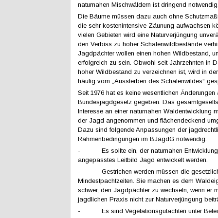
naturnahen Mischwäldern ist dringend notwendig
Die Bäume müssen dazu auch ohne Schutzmaß
die sehr kostenintensive Zäunung aufwachsen k
vielen Gebieten wird eine Naturverjüngung unver
den Verbiss zu hoher Schalenwildbestände verhi
Jagdpächter wollen einen hohen Wildbestand, u
erfolgreich zu sein. Obwohl seit Jahrzehnten in 
hoher Wildbestand zu verzeichnen ist, wird in de
häufig vom „Aussterben des Schalenwildes“ ges
Seit 1976 hat es keine wesentlichen Änderungen
Bundesjagdgesetz gegeben. Das gesamtgesellsc
Interesse an einer naturnahen Waldentwicklung
der Jagd angenommen und flächendeckend umge
Dazu sind folgende Anpassungen der jagdrechtl
Rahmenbedingungen im BJagdG notwendig:
- Es sollte ein, der naturnahen Entwicklun
angepasstes Leitbild Jagd entwickelt werden.
- Gestrichen werden müssen die gesetzlic
Mindestpachtzeiten. Sie machen es dem Waldei
schwer, den Jagdpächter zu wechseln, wenn er mi
jagdlichen Praxis nicht zur Naturverjüngung beitr
- Es sind Vegetationsgutachten unter Betei