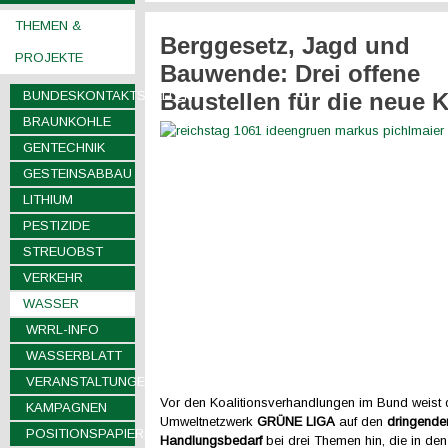
THEMEN &
Berggesetz, Jagd und
PROJEKTE
Bauwende: Drei offene
BUNDESKONTAKTSTELLEN
Baustellen für die neue K
BRAUNKOHLE
GENTECHNIK
GESTEINSABBAU
LITHIUM
PESTIZIDE
STREUOBST
VERKEHR
WASSER
WRRL-INFO
WASSERBLATT
VERANSTALTUNGEN
Vor den Koalitionsverhandlungen im Bund weist
KAMPAGNEN
Umweltnetzwerk
GRÜNE LIGA
auf den
dringende
POSITIONSPAPIERE
Handlungsbedarf
bei drei Themen hin, die in de