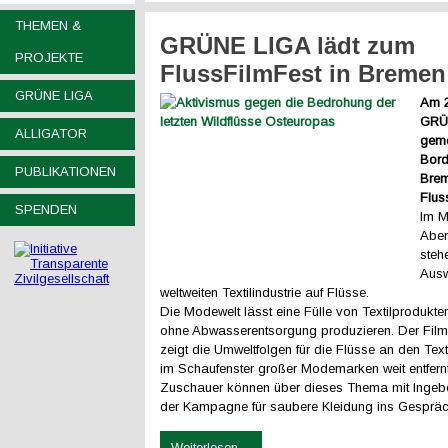
THEMEN &
GRÜNE LIGA lädt zum
PROJEKTE
FlussFilmFest in Bremen
GRÜNE LIGA
Am 2
GRÜ
ALLIGATOR
geme
Bord
PUBLIKATIONEN
Bre
Flus
SPENDEN
Im M
Abe
steh
Ausw
weltweiten Textilindustrie auf Flüsse.
Die Modewelt lässt eine Fülle von Textilprodukte
ohne Abwasserentsorgung produzieren. Der Film 
zeigt die Umweltfolgen für die Flüsse an den Texti
im Schaufenster großer Modemarken weit entfernt
Zuschauer können über dieses Thema mit Ingeb
der Kampagne für saubere Kleidung ins Gespr
Weiterlesen ...