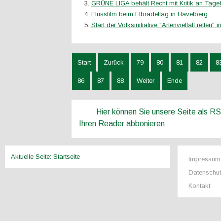
GRÜNE LIGA behält Recht mit Kritik an Tage
Flussfilm beim Elbradeltag in Havelberg
Start der Volksinitiative "Artenvielfalt retten"
Start
Zurück
79
80
81
82
8
86
87
88
Weiter
Ende
Hier können Sie unsere Seite als R
Ihren Reader abbonieren
Aktuelle Seite:
Startseite
Impressum
Datenschu
Kontakt