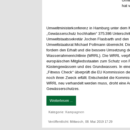
Umwe
hat 
Umweltministerkonferenz in Hamburg unter dem 
„Gewässerschutz hochhalten“ 375.386 Unterschri
Umweltstaatssekretär Jochen Flasbarth und de
Umweltstaatsrat Michael Pollmann überreicht. Di
fordern den Erhalt und die bessere Umsetzung d
Wasserrahmenrichtlinie (WRRL). Die WRRL verpfli
europäischen Mitgliedsstaaten zum Schutz von F
Küstengewässern und des Grundwassers. In ei
„Fitness Check“ überprüft die EU Kommission der
noch ihren Zweck erfüllt. Entscheidet die Kommis
WRRL neu verhandelt werden muss, droht eine A
Gewässerschutzes.
Weiterlesen ...
Kategorie:
Kampagnen
Veröffentlicht: Mittwoch, 08. Mai 2019 17:29