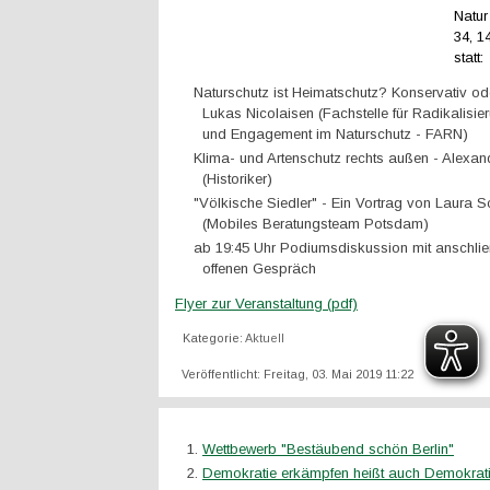
Natur
34, 
statt:
Naturschutz ist Heimatschutz? Konservativ ode
Lukas Nicolaisen (Fachstelle für Radikalisi
und Engagement im Naturschutz - FARN)
Klima- und Artenschutz rechts außen - Alexan
(Historiker)
"Völkische Siedler" - Ein Vortrag von Laura S
(Mobiles Beratungsteam Potsdam)
ab 19:45 Uhr Podiumsdiskussion mit anschl
offenen Gespräch
Flyer zur Veranstaltung (pdf)
Kategorie:
Aktuell
Veröffentlicht: Freitag, 03. Mai 2019 11:22
Wettbewerb "Bestäubend schön Berlin"
Demokratie erkämpfen heißt auch Demokrati