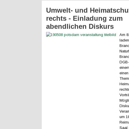
Umwelt- und Heimatschu
rechts - Einladung zum
abendlichen Diskurs
Am 8.
laden
Brand
Natur
Brand
DGB-
einem
einen
Them
Heima
recht
Vortr
Mögli
Disku
Veran
um 18
Reim
Saal 