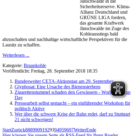
Jänschwalde in die
Sicherheitsreserve. Klima-
Allianz Deutschland und
GRÜNE LIGA fordern,
das gesamte Kraftwerk
Jänschwalde im Zuge des
Kohleausstiegs bald
abzuschalten und nachhaltige wirtschaftliche Perspektiven für die
Lausitz zu schaffen.
Weiterlesen ...
Kategorie:
Braunkohle
Veröffentlicht: Freitag, 28. September 2018 18:35
Bundesweiter CETA-Aktionstag am 29. September
Glyphosat: Eine Ursache des Bienensterbens
Zigarettenstummel schaden den Gewässern - World Cleanup
Day
Pressearbeit selbst gemacht – ein einführender Workshop für
politisch Aktive
Wer über die schwere Krise der Bahn redet, darf zu Stuttgart
21 nicht schweigen!
Start
Zurück
88
89
90
91
92
93
94
95
96
97
Weiter
Ende
Hier können Sie unsere Seite als RSS-Feed für Ihren Reader