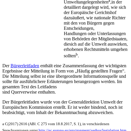
a
Umweltangelegenheiten
,in der
detailliert dargelegt wird, wie sich
der Europäische Gerichtshof
dazuäußert, wie nationale Richter
mit den von Bürgern gegen
Entscheidungen,
Handlungen oder Unterlassungen
von Behörden der Mitgliedstaaten,
diesich auf die Umwelt auswirken,
erhobenen Rechtsmitteln umgehen
b
sollten
.
Der
Bürgerleitfaden
enthält eine Zusammenfassung der wichtigsten
Ergebnisse der Mitteilung in Form von „Häufig gestellten Fragen“.
Die Mitteilung selbst ist eine übergeordnete Informationsquelle und
sollte für ausführlichere Erläuterungen herangezogen werden. Im
gesamten Text des Leitfadens
sind Querverweise enthalten.
Der Bürgerleitfaden wurde von der Generaldirektion Umwelt der
Europäischen Kommission erstellt. Er ist weder bindend, noch ist
beabsichtigt, vom Inhalt der Bekanntmachung abzuweichen.
a C(2017) 2616 (ABl. C 275 vom 18.8.2017, S. 1), in verschiedenen
Sprachversionen unter
http://ec.europa.eu/environment/aarhus/legislation.htm
.