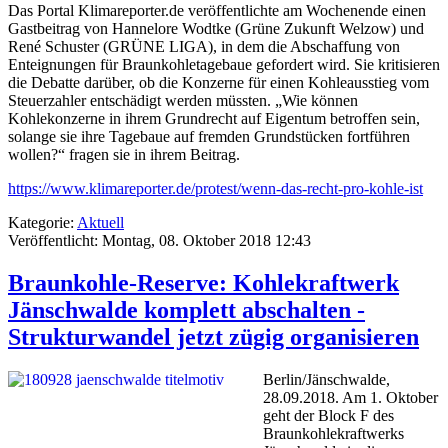
Das Portal Klimareporter.de veröffentlichte am Wochenende einen
Gastbeitrag von Hannelore Wodtke (Grüne Zukunft Welzow) und
René Schuster (GRÜNE LIGA), in dem die Abschaffung von
Enteignungen für Braunkohletagebaue gefordert wird. Sie kritisieren
die Debatte darüber, ob die Konzerne für einen Kohleausstieg vom
Steuerzahler entschädigt werden müssten. „Wie können
Kohlekonzerne in ihrem Grundrecht auf Eigentum betroffen sein,
solange sie ihre Tagebaue auf fremden Grundstücken fortführen
wollen?“ fragen sie in ihrem Beitrag.
https://www.klimareporter.de/protest/wenn-das-recht-pro-kohle-ist
Kategorie:
Aktuell
Veröffentlicht: Montag, 08. Oktober 2018 12:43
Braunkohle-Reserve: Kohlekraftwerk
Jänschwalde komplett abschalten -
Strukturwandel jetzt zügig organisieren
Berlin/Jänschwalde,
28.09.2018. Am 1. Oktober
geht der Block F des
Braunkohlekraftwerks