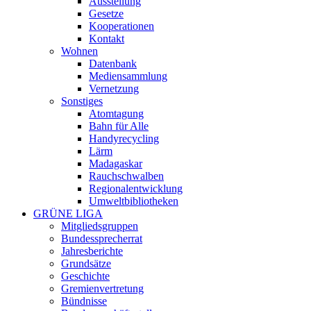
Ausstellung
Gesetze
Kooperationen
Kontakt
Wohnen
Datenbank
Mediensammlung
Vernetzung
Sonstiges
Atomtagung
Bahn für Alle
Handyrecycling
Lärm
Madagaskar
Rauchschwalben
Regionalentwicklung
Umweltbibliotheken
GRÜNE LIGA
Mitgliedsgruppen
Bundessprecherrat
Jahresberichte
Grundsätze
Geschichte
Gremienvertretung
Bündnisse