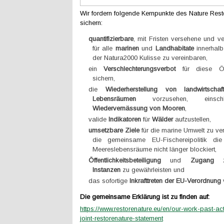
Wir fordern folgende Kernpunkte des Nature Rest
sichern:
quantifizierbare
, mit Fristen versehene und v
für alle
marinen
und
Landhabitate
innerhalb
der Natura2000 Kulisse zu vereinbaren,
ein
Verschlechterungsverbot
für diese Ö
sichern,
die
Wiederherstellung von landwirtschaft
Lebensräumen
vorzusehen, einschl
Wiedervernässung von Mooren
,
valide
Indikatoren
für
Wälder
aufzustellen,
umsetzbare Ziele
für die marine Umwelt zu ve
die gemeinsame EU-Fischereipolitik di
Meereslebensräume nicht länger blockiert,
Öffentlichkeitsbeteiligung
und
Zugang z
Instanzen
zu gewährleisten und
das sofortige
Inkrafttreten der EU-Verordnung
Die gemeinsame Erklärung ist zu finden auf:
https://www.restorenature.eu/en/our-work-past-act
joint-restorenature-statement