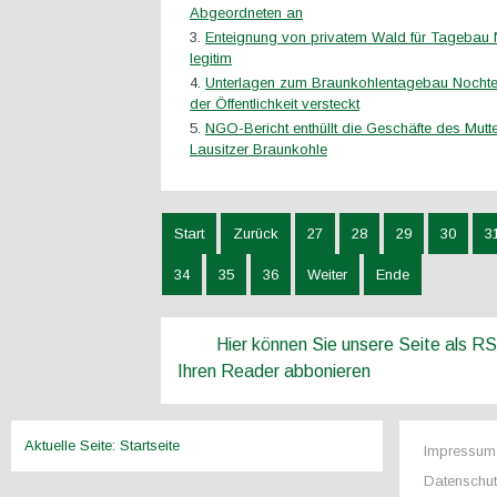
Abgeordneten an
Enteignung von privatem Wald für Tagebau 
legitim
Unterlagen zum Braunkohlentagebau Nochte
der Öffentlichkeit versteckt
NGO-Bericht enthüllt die Geschäfte des Mutt
Lausitzer Braunkohle
Start
Zurück
27
28
29
30
3
34
35
36
Weiter
Ende
Hier können Sie unsere Seite als R
Ihren Reader abbonieren
Aktuelle Seite:
Startseite
Impressum
Datenschu