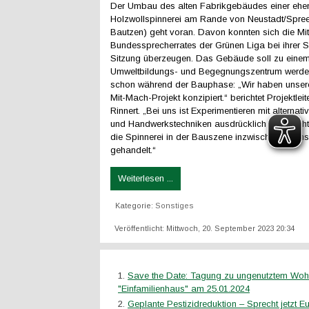
Der Umbau des alten Fabrikgebäudes einer ehe
Holzwollspinnerei am Rande von Neustadt/Spree
Bautzen) geht voran. Davon konnten sich die Mit
Bundessprecherrates der Grünen Liga bei ihrer 
Sitzung überzeugen. Das Gebäude soll zu einem
Umweltbildungs- und Begegnungszentrum werde
schon während der Bauphase: „Wir haben unsere
Mit-Mach-Projekt konzipiert.“ berichtet Projektleit
Rinnert. „Bei uns ist Experimentieren mit alternat
und Handwerkstechniken ausdrücklich erwünscht
die Spinnerei in der Bauszene inzwischen als Ins
gehandelt.“
Weiterlesen ...
Kategorie:
Sonstiges
Veröffentlicht: Mittwoch, 20. September 2023 20:34
Save the Date: Tagung zu ungenutztem Wo
"Einfamilienhaus" am 25.01.2024
Geplante Pestizidreduktion – Sprecht jetzt E