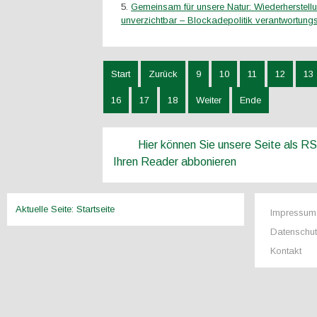
Gemeinsam für unsere Natur: Wiederherstel
unverzichtbar – Blockadepolitik verantwortung
Start
Zurück
9
10
11
12
13
16
17
18
Weiter
Ende
Hier können Sie unsere Seite als R
Ihren Reader abbonieren
Aktuelle Seite:
Startseite
Impressum
Datenschu
Kontakt