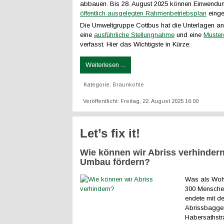
abbauen. Bis 28. August 2025 können Einwendu
öffentlich ausgelegten Rahmenbetriebsplan
einge
Die Umweltgruppe Cottbus hat die Unterlagen an
eine
ausführliche Stellungnahme
und eine
Muster
verfasst. Hier das Wichtigste in Kürze:
Weiterlesen ...
Kategorie:
Braunkohle
Veröffentlicht: Freitag, 22. August 2025 16:00
Let’s fix it!
Wie können wir Abriss verhinder
Umbau fördern?
Was als Woh
300 Mensche
endete mit d
Abrissbagger.
Habersathstr