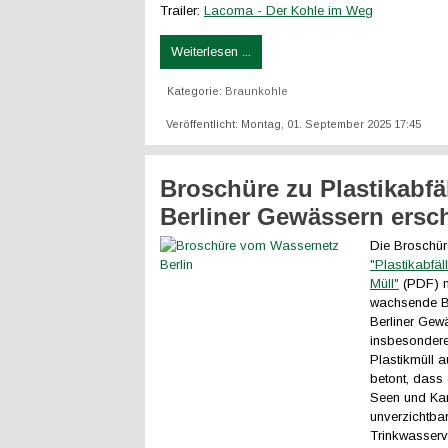
Trailer:
Lacoma - Der Kohle im Weg
Weiterlesen ...
Kategorie:
Braunkohle
Veröffentlicht: Montag, 01. September 2025 17:45
Broschüre zu Plastikabfäl
Berliner Gewässern ersc
Die Broschür
"Plastikabfäl
Müll"
(PDF) m
wachsende B
Berliner Gew
insbesondere
Plastikmüll 
betont, dass 
Seen und Ka
unverzichtbar
Trinkwasserv