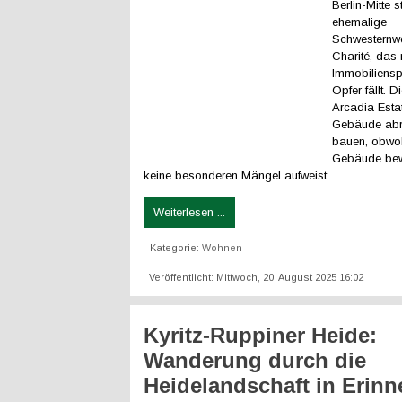
Berlin-Mitte 
ehemalige
Schwesternw
Charité, das 
Immobiliensp
Opfer fällt. 
Arcadia Esta
Gebäude abr
bauen, obwo
Gebäude bew
keine besonderen Mängel aufweist.
Weiterlesen ...
Kategorie:
Wohnen
Veröffentlicht: Mittwoch, 20. August 2025 16:02
Kyritz-Ruppiner Heide:
Wanderung durch die
Heidelandschaft in Erin