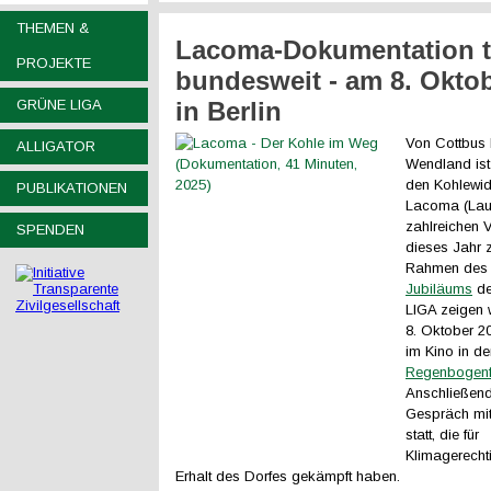
THEMEN &
Lacoma-Dokumentation t
PROJEKTE
bundesweit - am 8. Okto
GRÜNE LIGA
in Berlin
Von Cottbus 
ALLIGATOR
Wendland ist
den Kohlewid
PUBLIKATIONEN
Lacoma (Laus
zahlreichen 
SPENDEN
dieses Jahr 
Rahmen de
Jubiläums
de
LIGA zeigen 
8. Oktober 2
im Kino in de
Regenbogenf
Anschließend 
Gespräch mit 
statt, die für
Klimagerecht
Erhalt des Dorfes gekämpft haben.