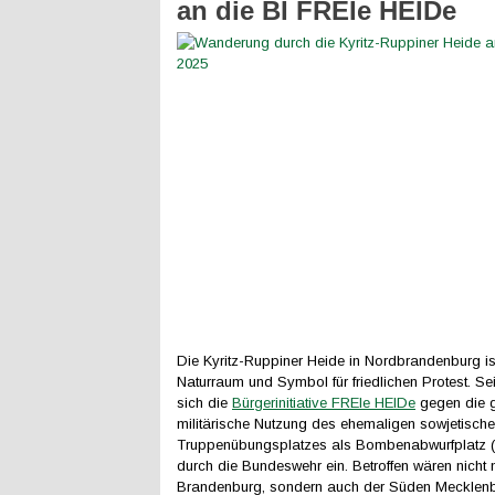
an die BI FREIe HEIDe
Die Kyritz-Ruppiner Heide in Nordbrandenburg ist
Naturraum und Symbol für friedlichen Protest. Sei
sich die
Bürgerinitiative FREIe HEIDe
gegen die 
militärische Nutzung des ehemaligen sowjetisch
Truppenübungsplatzes als Bombenabwurfplatz
durch die Bundeswehr ein. Betroffen wären nicht 
Brandenburg, sondern auch der Süden Mecklen