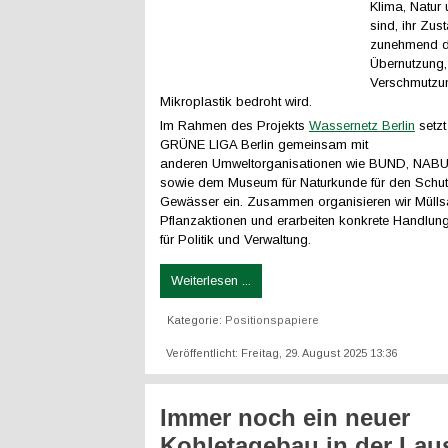
Klima, Natur 
sind, ihr Zus
zunehmend d
Übernutzung,
Verschmutzu
Mikroplastik bedroht wird.
Im Rahmen des Projekts
Wassernetz Berlin
setzt
GRÜNE LIGA Berlin gemeinsam mit
anderen Umweltorganisationen wie BUND, NABU u
sowie dem Museum für Naturkunde für den Schutz
Gewässer ein. Zusammen organisieren wir Müll
Pflanzaktionen und erarbeiten konkrete Handlu
für Politik und Verwaltung.
Weiterlesen ...
Kategorie:
Positionspapiere
Veröffentlicht: Freitag, 29. August 2025 13:36
Immer noch ein neuer
Kohletagebau in der Laus