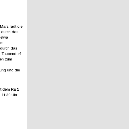
März lädt die
 durch das
 etwa
am
 durch das
 Taubendorf
gen zum
rung und die
it dem RE 1
 11:30 Uhr.