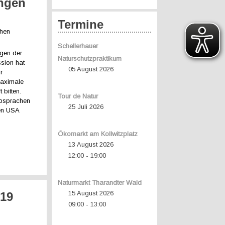
ngen
Termine
chen
Schellerhauer
ngen der
Naturschutzpraktikum
sion hat
05 August 2026
r
maximale
 bitten.
Tour de Natur
absprachen
25 Juli 2026
den USA
Ökomarkt am Kollwitzplatz
13 August 2026
12:00
19:00
-
Naturmarkt Tharandter Wald
15 August 2026
/19
09:00
13:00
-