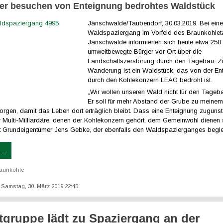
er besuchen von Enteignung bedrohtes Waldstück
Jänschwalde/Taubendorf, 30.03.2019. Bei ein
Waldspaziergang im Vorfeld des Braunkohle
Jänschwalde informierten sich heute etwa 250
umweltbewegte Bürger vor Ort über die
Landschaftszerstörung durch den Tagebau. Zi
Wanderung ist ein Waldstück, das von der En
durch den Kohlekonzern LEAG bedroht ist.
„Wir wollen unseren Wald nicht für den Tageb
Er soll für mehr Abstand der Grube zu meinem
orgen, damit das Leben dort erträglich bleibt. Dass eine Enteignung zugunst
 Multi-Milliardäre, denen der Kohlekonzern gehört, dem Gemeinwohl dienen so
t Grundeigentümer Jens Gebke, der ebenfalls den Waldspazierganges beglei
...
aunkohle
t: Samstag, 30. März 2019 22:45
gruppe lädt zu Spaziergang an der