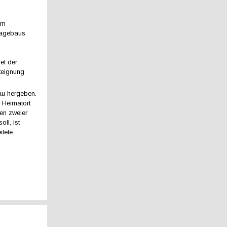
em
tagebaus
el der
teignung
au hergeben.
 Heimatort
en zweier
ll, ist
tete.