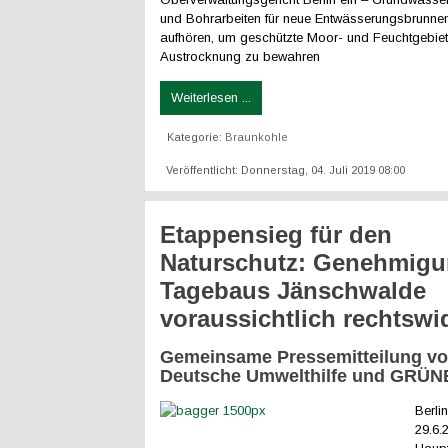
und Bohrarbeiten für neue Entwässerungsbrunne
aufhören, um geschützte Moor- und Feuchtgebiet
Austrocknung zu bewahren
Weiterlesen ...
Kategorie:
Braunkohle
Veröffentlicht: Donnerstag, 04. Juli 2019 08:00
Etappensieg für den
Naturschutz: Genehmigu
Tagebaus Jänschwalde
voraussichtlich rechtswi
Gemeinsame Pressemitteilung v
Deutsche Umwelthilfe und GRÜN
Berli
29.6.