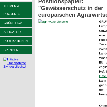
Positionspapier:
THEMEN &
"Gewässerschutz in der
europäischen Agrarwirts
PROJEKTE
GRÜ
GRÜNE LIGA
Euro
Umwel
ALLIGATOR
eine
Pub
PUBLIKATIONEN
Zusa
zwis
SPENDEN
Landw
Wasse
EU b
engli
Heft 
Datei
kann
gedru
der
bezo
Ohne