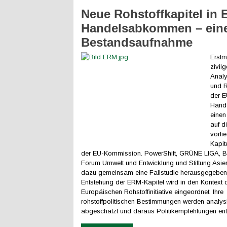
Neue Rohstoffkapitel in 
Handelsabkommen – ein
Bestandsaufnahme
Erstm
zivilg
Analy
und R
der E
Hande
einen
auf d
vorli
Kapit
der EU-Kommission. PowerShift, GRÜNE LIGA, 
Forum Umwelt und Entwicklung und Stiftung Asi
dazu gemeinsam eine Fallstudie herausgegeben
Entstehung der ERM-Kapitel wird in den Kontext 
Europäischen Rohstoffinitiative eingeordnet. Ihre
rohstoffpolitischen Bestimmungen werden analysi
abgeschätzt und daraus Politikempfehlungen entw