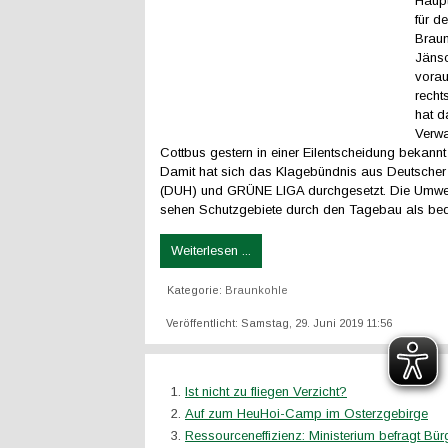
Haupt
für d
Brau
Jänsc
vorau
recht
hat d
Verwa
Cottbus gestern in einer Eilentscheidung bekann
Damit hat sich das Klagebündnis aus Deutscher 
(DUH) und GRÜNE LIGA durchgesetzt. Die Umwe
sehen Schutzgebiete durch den Tagebau als bed
Weiterlesen ...
Kategorie:
Braunkohle
Veröffentlicht: Samstag, 29. Juni 2019 11:56
Ist nicht zu fliegen Verzicht?
Auf zum HeuHoi-Camp im Osterzgebirge
Ressourceneffizienz: Ministerium befragt Bür