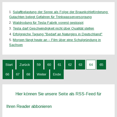
Sulaftbelastung der Spree als Folge der Braunkohleförderung:
Gutachten belegt Gefahren für Trinkwasserversorgung
Waldrodung für Tesla-Fabrik vorerst gestoppt
Tesla darf Geschwindigkeit nicht über Qualität stellen
Erfolgreiche Tagung "Bedarf an Naturgips in Deutschland"
Morgen fängt heute an – Film über eine Schulgründung in
Sachsen
Start
Zurück
59
60
61
62
63
64
65
66
67
68
Weiter
Ende
Hier können Sie unsere Seite als RSS-Feed für
Ihren Reader abbonieren