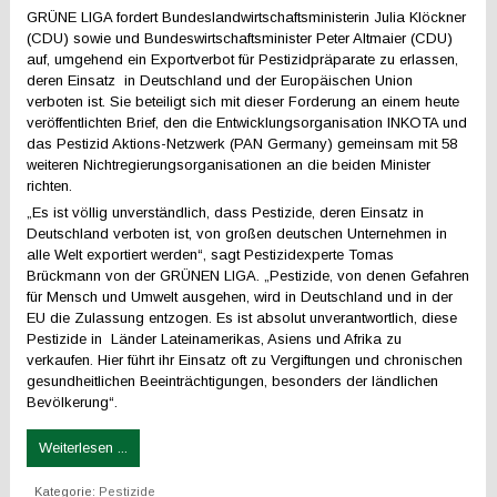
GRÜNE LIGA fordert Bundeslandwirtschaftsministerin Julia Klöckner
(CDU) sowie und Bundeswirtschaftsminister Peter Altmaier (CDU)
auf, umgehend ein Exportverbot für Pestizidpräparate zu erlassen,
deren Einsatz in Deutschland und der Europäischen Union
verboten ist. Sie beteiligt sich mit dieser Forderung an einem heute
veröffentlichten Brief, den die Entwicklungsorganisation INKOTA und
das Pestizid Aktions-Netzwerk (PAN Germany) gemeinsam mit 58
weiteren Nichtregierungsorganisationen an die beiden Minister
richten.
„Es ist völlig unverständlich, dass Pestizide, deren Einsatz in
Deutschland verboten ist, von großen deutschen Unternehmen in
alle Welt exportiert werden“, sagt Pestizidexperte Tomas
Brückmann von der GRÜNEN LIGA. „Pestizide, von denen Gefahren
für Mensch und Umwelt ausgehen, wird in Deutschland und in der
EU die Zulassung entzogen. Es ist absolut unverantwortlich, diese
Pestizide in Länder Lateinamerikas, Asiens und Afrika zu
verkaufen. Hier führt ihr Einsatz oft zu Vergiftungen und chronischen
gesundheitlichen Beeinträchtigungen, besonders der ländlichen
Bevölkerung“.
Weiterlesen ...
Kategorie:
Pestizide