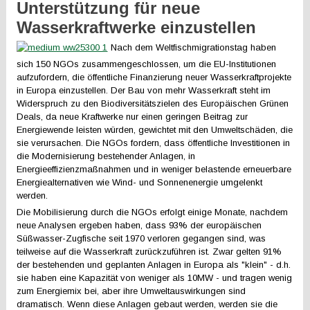
Unterstützung für neue
Wasserkraftwerke einzustellen
Nach dem Weltfischmigrationstag haben
sich 150 NGOs zusammengeschlossen, um die EU-Institutionen
aufzufordern, die öffentliche Finanzierung neuer Wasserkraftprojekte
in Europa einzustellen. Der Bau von mehr Wasserkraft steht im
Widerspruch zu den Biodiversitätszielen des Europäischen Grünen
Deals, da neue Kraftwerke nur einen geringen Beitrag zur
Energiewende leisten würden, gewichtet mit den Umweltschäden, die
sie verursachen. Die NGOs fordern, dass öffentliche Investitionen in
die Modernisierung bestehender Anlagen, in
Energieeffizienzmaßnahmen und in weniger belastende erneuerbare
Energiealternativen wie Wind- und Sonnenenergie umgelenkt
werden.
Die Mobilisierung durch die NGOs erfolgt einige Monate, nachdem
neue Analysen ergeben haben, dass 93% der europäischen
Süßwasser-Zugfische seit 1970 verloren gegangen sind, was
teilweise auf die Wasserkraft zurückzuführen ist. Zwar gelten 91%
der bestehenden und geplanten Anlagen in Europa als "klein" - d.h.
sie haben eine Kapazität von weniger als 10MW - und tragen wenig
zum Energiemix bei, aber ihre Umweltauswirkungen sind
dramatisch. Wenn diese Anlagen gebaut werden, werden sie die