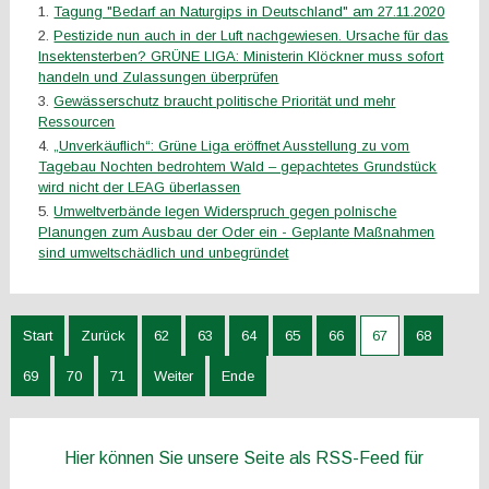
Tagung "Bedarf an Naturgips in Deutschland" am 27.11.2020
Pestizide nun auch in der Luft nachgewiesen. Ursache für das
Insektensterben? GRÜNE LIGA: Ministerin Klöckner muss sofort
handeln und Zulassungen überprüfen
Gewässerschutz braucht politische Priorität und mehr
Ressourcen
„Unverkäuflich“: Grüne Liga eröffnet Ausstellung zu vom
Tagebau Nochten bedrohtem Wald – gepachtetes Grundstück
wird nicht der LEAG überlassen
Umweltverbände legen Widerspruch gegen polnische
Planungen zum Ausbau der Oder ein - Geplante Maßnahmen
sind umweltschädlich und unbegründet
Start
Zurück
62
63
64
65
66
67
68
69
70
71
Weiter
Ende
Hier können Sie unsere Seite als RSS-Feed für