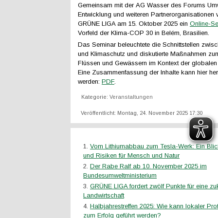
Gemeinsam mit der AG Wasser des Forums Umw
Entwicklung und weiteren Partnerorganisationen v
GRÜNE LIGA am 15. Oktober 2025 ein
Online-S
Vorfeld der Klima-COP 30 in Belém, Brasilien.
Das Seminar beleuchtete die Schnittstellen zwi
und Klimaschutz und diskutierte Maßnahmen zu
Flüssen und Gewässern im Kontext der globalen 
Eine Zusammenfassung der Inhalte kann hier he
werden:
PDF
.
Kategorie:
Veranstaltungen
Veröffentlicht: Montag, 24. November 2025 17:30
Vom Lithiumabbau zum Tesla-Werk: Ein Bli
und Risiken für Mensch und Natur
Der Rabe Ralf ab 10. November 2025 im
Bundesumweltministerium
GRÜNE LIGA fordert zwölf Punkte für eine zu
Landwirtschaft
Halbjahrestreffen 2025: Wie kann lokaler Prote
zum Erfolg geführt werden?