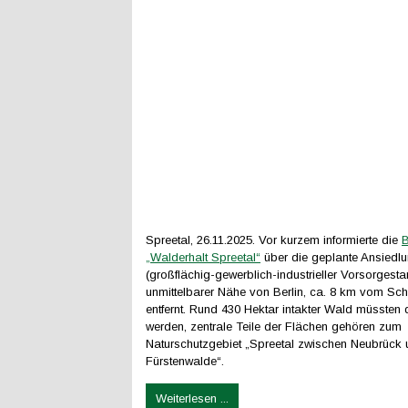
Spreetal, 26.11.2025. Vor kurzem informierte die
B
„Walderhalt Spreetal“
über die geplante Ansiedl
(großflächig-gewerblich-industrieller Vorsorgesta
unmittelbarer Nähe von Berlin, ca. 8 km vom Sc
entfernt. Rund 430 Hektar intakter Wald müssten 
werden, zentrale Teile der Flächen gehören zum
Naturschutzgebiet „Spreetal zwischen Neubrück
Fürstenwalde“.
Weiterlesen ...