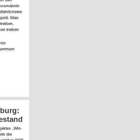
Moosmännln
efährlichsten
quidi. Man
treiben,
en treiben
 von
f Mummum
burg:
estand
jektes „Win-
rte die