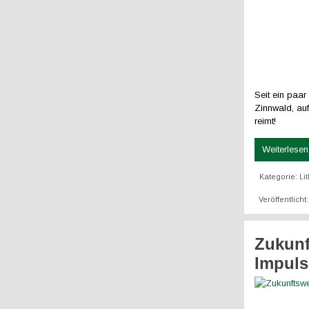
Seit ein paar
Zinnwald, au
reimt!
Weiterlesen 
Kategorie:
Li
Veröffentlich
Zukunf
Impuls