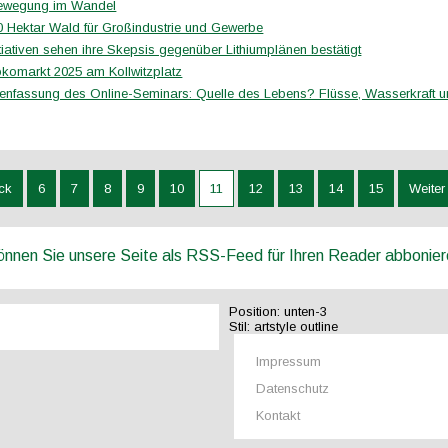
ewegung im Wandel
0 Hektar Wald für Großindustrie und Gewerbe
tiativen sehen ihre Skepsis gegenüber Lithiumplänen bestätigt
komarkt 2025 am Kollwitzplatz
fassung des Online-Seminars: Quelle des Lebens? Flüsse, Wasserkraft u
ck
6
7
8
9
10
11
12
13
14
15
Weiter
können Sie unsere Seite als RSS-Feed für Ihren Reader abbonie
Position:
unten-3
Stil:
artstyle outline
Impressum
Datenschutz
Kontakt