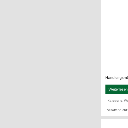
Handlungsmög
Weiterlesen 
Kategorie:
W
Veröffentlich