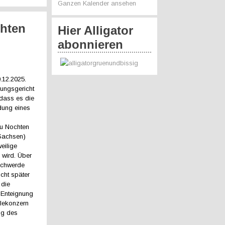
Ganzen Kalender ansehen
chten
Hier Alligator
abonnieren
.12.2025.
ungsgericht
, dass es die
dung eines
u Nochten
 Sachsen)
weilige
wird. Über
schwerde
icht später
 die
 Enteignung
hlekonzern
ng des