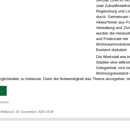
GRÜNE LIGA im No
zwei Zukunftswerkst
Regensburg und Lü
durch. Gemeinsam m
Akteur*innen aus Pol
Verwaltung und Zivi
wurden die Herausf
und Potenziale der
Wohnraummobilisie
Bestand diskutiert.
Die Werkstatt war i
Städten eine willk
Gelegenheit, sich m
Wohnungsbestand 
lichkeiten zu befassen. Denn die Notwendigkeit das Thema anzugehen, ist 
...
ohnen
t: Mittwoch, 03. Dezember 2025 18:08