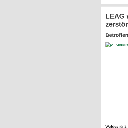
LEAG w
zerstö
Betroffe
Waldes für 2