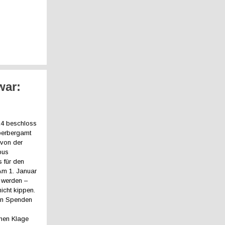
war:
24 beschloss
berbergamt
 von der
bus
 für den
Am 1. Januar
t werden –
icht kippen.
len Spenden
nen Klage