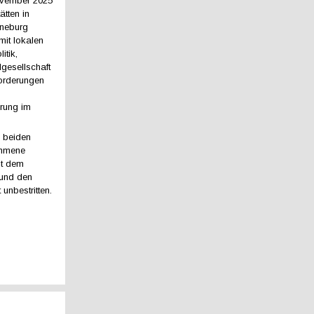
vember 2025
ätten in
neburg
it lokalen
itik,
lgesellschaft
orderungen
rung im
n beiden
ommene
it dem
und den
unbestritten.