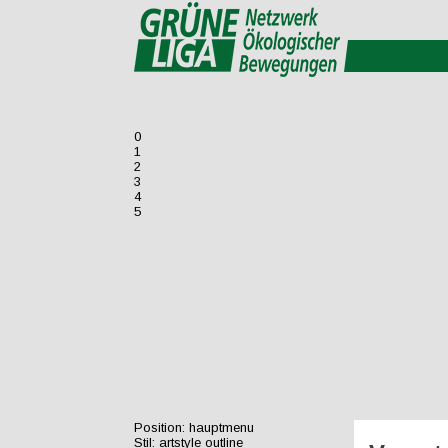
0
1
2
3
4
5
Position:
hauptmenu
Stil:
artstyle outline