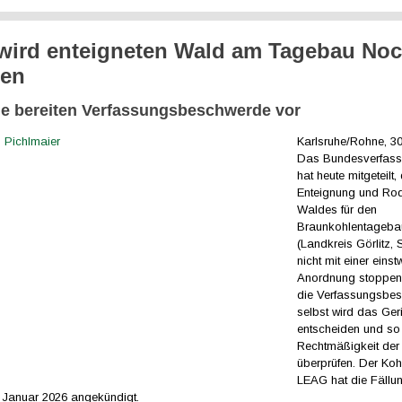
ird enteigneten Wald am Tagebau No
ren
ne bereiten Verfassungsbeschwerde vor
Karlsruhe/Rohne, 30
Das Bundesverfass
hat heute mitgeteilt
Enteignung und Ro
Waldes für den
Braunkohlentageba
(Landkreis Görlitz,
nicht mit einer einst
Anordnung stoppen 
die Verfassungsbe
selbst wird das Ger
entscheiden und so
Rechtmäßigkeit der
überprüfen. Der Ko
LEAG hat die Fällu
. Januar 2026 angekündigt.