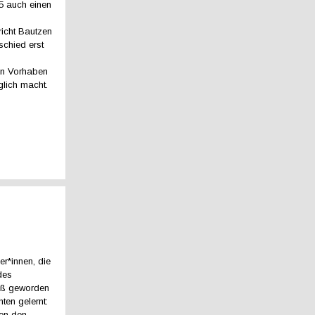
5 auch einen
icht Bautzen
schied erst
ein Vorhaben
glich macht.
er*innen, die
des
groß geworden
hten gelernt:
en den