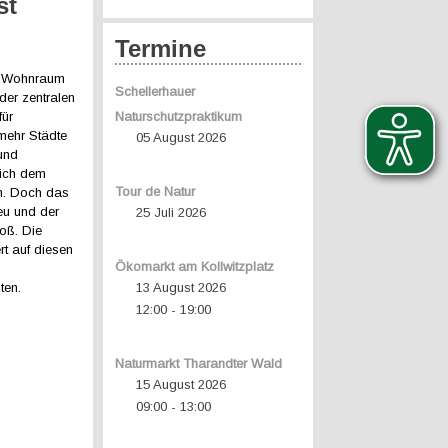
st
Termine
on Wohnraum
Schellerhauer
der zentralen
für
Naturschutzpraktikum
ehr Städte
05 August 2026
und
sich dem
Tour de Natur
. Doch das
eu und der
25 Juli 2026
oß. Die
t auf diesen
Ökomarkt am Kollwitzplatz
n
ten.
13 August 2026
12:00
19:00
-
Naturmarkt Tharandter Wald
15 August 2026
09:00
13:00
-