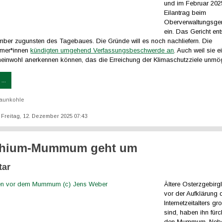
und im Februar 202
Eilantrag beim
Oberverwaltungsger
ein. Das Gericht ent
ber zugunsten des Tagebaues. Die Gründe will es noch nachliefern. Die
ümer*innen
kündigten umgehend Verfassungsbeschwerde an
. Auch weil sie 
meinwohl anerkennen können, das die Erreichung der Klimaschutzziele unmö
...
aunkohle
t: Freitag, 12. Dezember 2025 07:43
ithium-Mummum geht um
ar
Ältere Osterzgebirgl
vor der Aufklärung 
Internetzeitalters 
sind, haben ihn fürc
den Mummum. Neb