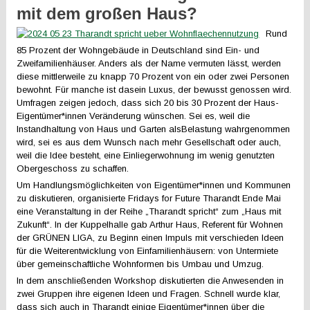
mit dem großen Haus?
Rund
85 Prozent der Wohngebäude in Deutschland sind Ein- und
Zweifamilienhäuser. Anders als der Name vermuten lässt, werden
diese mittlerweile zu knapp 70 Prozent von ein oder zwei Personen
bewohnt. Für manche ist dasein Luxus, der bewusst genossen wird.
Umfragen zeigen jedoch, dass sich 20 bis 30 Prozent der Haus-
Eigentümer*innen Veränderung wünschen. Sei es, weil die
Instandhaltung von Haus und Garten alsBelastung wahrgenommen
wird, sei es aus dem Wunsch nach mehr Gesellschaft oder auch,
weil die Idee besteht, eine Einliegerwohnung im wenig genutzten
Obergeschoss zu schaffen.
Um Handlungsmöglichkeiten von Eigentümer*innen und Kommunen
zu diskutieren, organisierte Fridays for Future Tharandt Ende Mai
eine Veranstaltung in der Reihe „Tharandt spricht“ zum „Haus mit
Zukunft“. In der Kuppelhalle gab Arthur Haus, Referent für Wohnen
der GRÜNEN LIGA, zu Beginn einen Impuls mit verschieden Ideen
für die Weiterentwicklung von Einfamilienhäusern: von Untermiete
über gemeinschaftliche Wohnformen bis Umbau und Umzug.
In dem anschließenden Workshop diskutierten die Anwesenden in
zwei Gruppen ihre eigenen Ideen und Fragen. Schnell wurde klar,
dass sich auch in Tharandt einige Eigentümer*innen über die