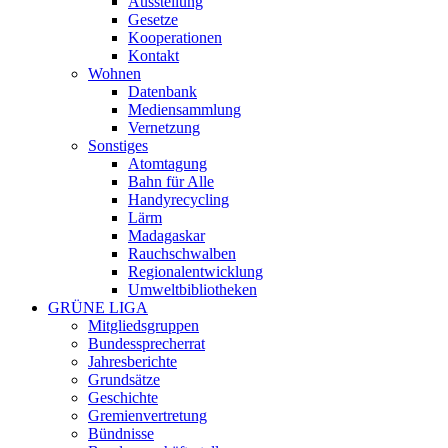
Ausstellung
Gesetze
Kooperationen
Kontakt
Wohnen
Datenbank
Mediensammlung
Vernetzung
Sonstiges
Atomtagung
Bahn für Alle
Handyrecycling
Lärm
Madagaskar
Rauchschwalben
Regionalentwicklung
Umweltbibliotheken
GRÜNE LIGA
Mitgliedsgruppen
Bundessprecherrat
Jahresberichte
Grundsätze
Geschichte
Gremienvertretung
Bündnisse