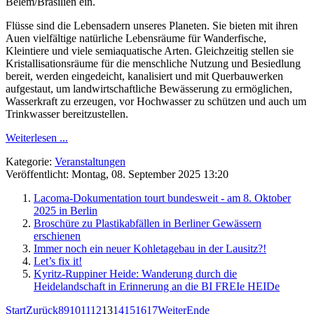
Belém/Brasilien ein.
Flüsse sind die Lebensadern unseres Planeten. Sie bieten mit ihren
Auen vielfältige natürliche Lebensräume für Wanderfische,
Kleintiere und viele semiaquatische Arten. Gleichzeitig stellen sie
Kristallisationsräume für die menschliche Nutzung und Besiedlung
bereit, werden eingedeicht, kanalisiert und mit Querbauwerken
aufgestaut, um landwirtschaftliche Bewässerung zu ermöglichen,
Wasserkraft zu erzeugen, vor Hochwasser zu schützen und auch um
Trinkwasser bereitzustellen.
Weiterlesen ...
Kategorie:
Veranstaltungen
Veröffentlicht: Montag, 08. September 2025 13:20
Lacoma-Dokumentation tourt bundesweit - am 8. Oktober
2025 in Berlin
Broschüre zu Plastikabfällen in Berliner Gewässern
erschienen
Immer noch ein neuer Kohletagebau in der Lausitz?!
Let’s fix it!
Kyritz-Ruppiner Heide: Wanderung durch die
Heidelandschaft in Erinnerung an die BI FREIe HEIDe
Start
Zurück
8
9
10
11
12
13
14
15
16
17
Weiter
Ende