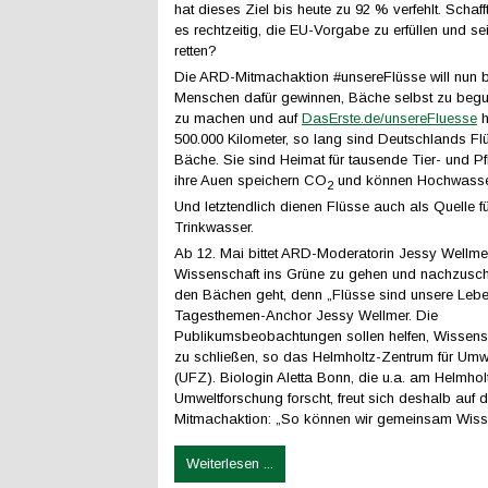
hat dieses Ziel bis heute zu 92 % verfehlt. Schaf
es rechtzeitig, die EU-Vorgabe zu erfüllen und se
retten?
Die ARD-Mitmachaktion #unsereFlüsse will nun 
Menschen dafür gewinnen, Bäche selbst zu begu
zu machen und auf
DasErste.de/unsereFluesse
h
500.000 Kilometer, so lang sind Deutschlands Fl
Bäche. Sie sind Heimat für tausende Tier- und Pf
ihre Auen speichern CO
und können Hochwasse
2
Und letztendlich dienen Flüsse auch als Quelle f
Trinkwasser.
Ab 12. Mai bittet ARD-Moderatorin Jessy Wellmer
Wissenschaft ins Grüne zu gehen und nachzusch
den Bächen geht, denn „Flüsse sind unsere Lebe
Tagesthemen-Anchor Jessy Wellmer. Die
Publikumsbeobachtungen sollen helfen, Wissensl
zu schließen, so das Helmholtz-Zentrum für Umw
(UFZ). Biologin Aletta Bonn, die u.a. am Helmhol
Umweltforschung forscht, freut sich deshalb auf 
Mitmachaktion: „So können wir gemeinsam Wisse
Weiterlesen ...