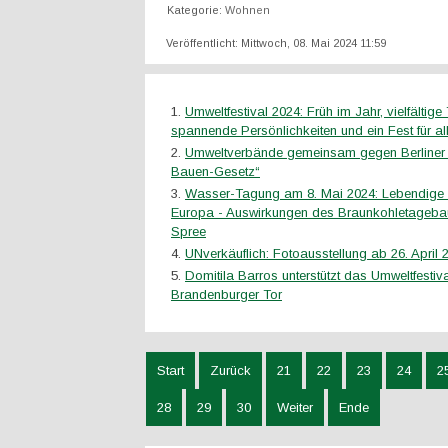
Kategorie:
Wohnen
Veröffentlicht: Mittwoch, 08. Mai 2024 11:59
Umweltfestival 2024: Früh im Jahr, vielfältig
spannende Persönlichkeiten und ein Fest für al
Umweltverbände gemeinsam gegen Berliner 
Bauen-Gesetz“
Wasser-Tagung am 8. Mai 2024: Lebendige F
Europa - Auswirkungen des Braunkohletagebau
Spree
UNverkäuflich: Fotoausstellung ab 26. April 2
Domitila Barros unterstützt das Umweltfestiv
Brandenburger Tor
Start
Zurück
21
22
23
24
2
28
29
30
Weiter
Ende