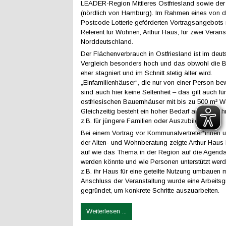
LEADER-Region Mittleres Ostfriesland sowie der
(nördlich von Hamburg). Im Rahmen eines von 
Postcode Lotterie geförderten Vortragsangebots r
Referent für Wohnen, Arthur Haus, für zwei Veran
Norddeutschland.
Der Flächenverbrauch in Ostfriesland ist im deu
Vergleich besonders hoch und das obwohl die 
eher stagniert und im Schnitt stetig älter wird.
„Einfamilienhäuser“, die nur von einer Person be
sind auch hier keine Seltenheit – das gilt auch fü
ostfriesischen Bauernhäuser mit bis zu 500 m² W
Gleichzeitig besteht ein hoher Bedarf an Mietwo
z.B. für jüngere Familien oder Auszubildende.
Bei einem Vortrag vor Kommunalvertreter*innen u
der Alten- und Wohnberatung zeigte Arthur Haus
auf wie das Thema in der Region auf die Agend
werden könnte und wie Personen unterstützt wer
z.B. ihr Haus für eine geteilte Nutzung umbauen 
Anschluss der Veranstaltung wurde eine Arbeits
gegründet, um konkrete Schritte auszuarbeiten.
Weiterlesen ...