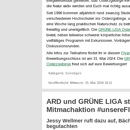
Bergwiesenduft genießen, das Osterzgebirge kenn
die Natur aktiv werden und Euch mal richtig ausa
Seit 1996 kommen alljährlich rund zwanzig Stud
verschiedenen Hochschulen ins Osterzgebirge,
eine Woche lang praktischen Naturschutz zu bet
freiwillig und unentgeltlich. Die
GRÜNE LIGA Oste
bietet, neben teilweise schwerer körperlicher Arbei
vielfältiges Programm mit Exkursionen, Vorträge
Diskussionsrunden.
Alle Infos zur Teilnahme findet Ihr in diesem
Flyer
Bewerbungsschluss ist am 31. Mai 2024. Die
GR
Osterzgebirge
freut sich auf eure Bewerbungen!
Kategorie:
Sonstiges
Veröffentlicht: Mittwoch, 15. Mai 2024 18:11
ARD und GRÜNE LIGA st
Mitmachaktion #unsereF
Jessy Wellmer ruft dazu auf, Bäc
begutachten