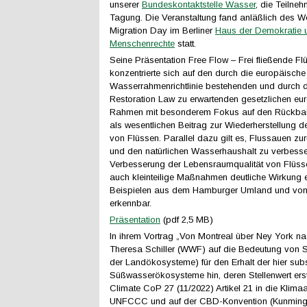
unserer
Bundeskontaktstelle Wasser
, die Teilne
Tagung. Die Veranstaltung fand anläßlich des W
Migration Day im Berliner
Haus der Demokratie 
Menschenrechte
statt.
Seine Präsentation Free Flow – Frei fließende Fl
konzentrierte sich auf den durch die europäische
Wasserrahmenrichtlinie bestehenden und durch 
Restoration Law zu erwartenden gesetzlichen eu
Rahmen mit besonderem Fokus auf den Rückba
als wesentlichen Beitrag zur Wiederherstellung de
von Flüssen. Parallel dazu gilt es, Flussauen z
und den natürlichen Wasserhaushalt zu verbesser
Verbesserung der Lebensraumqualität von Flüss
auch kleinteilige Maßnahmen deutliche Wirkung en
Beispielen aus dem Hamburger Umland und vo
erkennbar.
Präsentation
(pdf 2,5 MB)
In ihrem Vortrag „Von Montreal über Ney York na
Theresa Schiller (WWF) auf die Bedeutung von 
der Landökosysteme) für den Erhalt der hier sub
Süßwasserökosysteme hin, deren Stellenwert erst
Climate CoP 27 (11/2022) Artikel 21 in die Klim
UNFCCC und auf der CBD-Konvention (Kunming