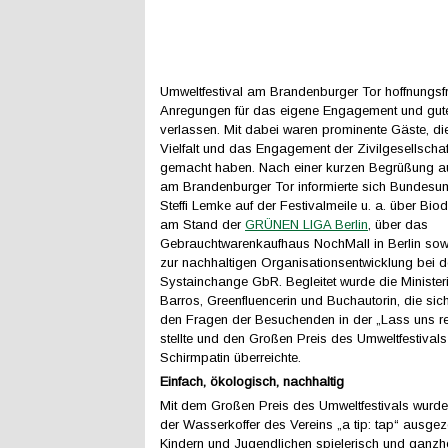
Umweltfestival am Brandenburger Tor hoffnungsfr
Anregungen für das eigene Engagement und gut
verlassen. Mit dabei waren prominente Gäste, die
Vielfalt und das Engagement der Zivilgesellschaf
gemacht haben. Nach einer kurzen Begrüßung a
am Brandenburger Tor informierte sich Bundesum
Steffi Lemke auf der Festivalmeile u. a. über Biod
am Stand der
GRÜNEN LIGA Berlin
, über das
Gebrauchtwarenkaufhaus NochMall in Berlin sow
zur nachhaltigen Organisationsentwicklung bei d
Systainchange GbR. Begleitet wurde die Minister
Barros, Greenfluencerin und Buchautorin, die sic
den Fragen der Besuchenden in der „Lass uns 
stellte und den Großen Preis des Umweltfestivals
Schirmpatin überreichte.
Einfach, ökologisch, nachhaltig
Mit dem Großen Preis des Umweltfestivals wurde
der Wasserkoffer des Vereins „a tip: tap“ ausgeze
Kindern und Jugendlichen spielerisch und ganzhei