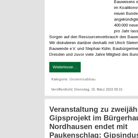
Bauwesens ei
im Koalitions
neuen Bunde
angekündigte
400.000 neu
pro Jahr las
Sorgen auf den Ressourcenverbrauch des Bauwe
Wir diskutieren darüber deshalb mit Ulrich Stei
Bauwende e.V. und Stephan Kühn, Baubürgermeis
Dresden und zuvor viele Jahre Mitglied des Bun
Weiterlesen ...
Kategorie:
Gesteinsabbau
Veröffentlicht: Dienstag, 15. März 2022 09:15
Veranstaltung zu zweijä
Gipsprojekt im Bürgerha
Nordhausen endet mit
Paukenschlag: Gipsindus