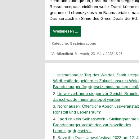
Herrmann kündigte an, dass die Bundesregierun
Ressourcenpass einführen wolle. Damit könne 
gesamten Lebenszyklus von Baumaterialien nach
Das sei auch im Sinne des Green Deals der EU.
Weiterlesen ...
Kategorie:
Gesteinsabbau
Veröffentlicht: Mittwoch, 23. März 2022 15:28
Internationaler Tag des Waldes: Stark steig
Wildbestände gefährden Zukunft unseres Wald
Brandenburger Jagdgesetz muss nachgeschär
Umweltverbände siegen vor Gericht: Braunk
Jänschwalde muss gestoppt werden
Nordhausen: Öffentliche Abschlussveranstal
Rohstoff und Lebensraum“
Jagd ist kein Selbstzweck - Stellungnahme 
Brandenburger Verbänden zur Novelle des
Landesjagdgesetzes
Save the Date: Umweltfestival 2022 am 12. Ju