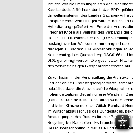
inmitten von Naturschutzgebieten des Biosphäre
Karstlandschaft Südharz durch das SPD-geführt
Umweltministerium des Landes Sachsen-Anhalt z
Entsprechende Vermutungen wurden bereits im O
Hybridtagung geäußert. Am Ende der Veranstaltun
Friedhart Knolle als Vertreter des Verbands der 
Höhlen- und Karstforscher e.V.: „Die Vermutunge
bestätigt werden. Wir können nur dringend raten, s
dagegen zu wehren“. Die Probebohrungen solle
Naturschutzgebiet Questenberg NSG0166 und i
0101 genehmigt werden. Die geschützten Flächen 
des weltweit einzigen Biosphärenreservates auf G
Zuvor hatten in der Veranstaltung die Architektin 
und der grüne Bundestagsabgeordnete Bernhar
bekräftigt, dass die Antwort auf die Gipsproblem
hohen derzeitigen Bedarf nur eine Wende im Bau
„Ohne Bauwende keine Ressourcenwende, keine
und keine Klimawende“, so Ottich. Bernhard Herr
im Wirtschaftsausschuss des Bundestages, bekrä
Anstrengungen des Bundes für eine Bauwende u
Recycling bei Baustoffen: „Es braucht mehr
Ressourcenschonung in der Bau- und Immobilienw