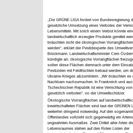
„Die GRÜNE LIGA fordert von Bundesregierung d
gesetzliche Umsetzung eines Verbotes der Verni
Lebensmitteln. Mit solch einem Verbot könnte e
landwirtschaftlich erzeugter Produkte gerettet we
bräuchten nicht die ökologischen Vorrangflächen
werden“, erklärt der Pestidexperte des Umwelt
Brückmann. Landwirtschaftsminister Cem Özdemi
kündigte an, ökologische Vorrangflächen freizug
sollen diese Flächen demnach unter dem Einsat
Pestiziden mit Feldfrüchten bebaut werden, um d
Ukraine-Krieges abzumildern. „Wir bräuchten es 
Nachbarn nachzumachen. In Frankreich und auch
Tschechischen Republik ist eine Vernichtung von
gesetzlich verboten“, so der Umweltschützer.
Ökologische Vorrangflächen auf landwirtschaftli
bewirtschafteten Flächen sind laut der GRÜNEN 
weiterhin dringend notwendig. Auf den sogenann
Offenlandes vollzieht sich gegenwärtig ein Arten
ungeahnten Ausmaßes. Zwei Drittel aller Arten di
Lebensraumes stehen auf den Roten Listen der