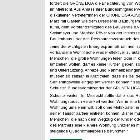
fordert die GRÜNE LIGA die Erleichterung von 
im Mietrecht. Aus Anlass ihrer Bundesmitgliede
diskutierten Vertreter*innen der GRÜNE LIGA-Gr
März mit Gästen wie dem Dresdener Baubürgerm
Kühn, dem Vorstandsmitglied des Bauwende e.V.
Steinmeyer und Manfred Röver von der Interess
Bauernhaus über den Ressourcenverbrauch des
„Eine der wichtigsten Energiesparmaßnahmen ist 
vorhandene Wohnfläche wieder effektiver zu nutz
Menschen, die große Wohnungen teilen oder in k
umziehen wollen, darf es keine Hürden geben, s
und Unterstützung. Anreize und Rahmenbedingu
müssen so zeitnah in Kraft treten, dass sie bei 
Sanierungswelle eingeplant werden können.“ sa
Schuster, Bundesvorsitzender der GRÜNEN LIGA
Schuster weiter: „Im Mietrecht sollte daher das R
Wohnungstausch verankert werden. Wer in eine k
Wohnung umziehen will, soll ohne Mehrkosten in
seiner Tauschpartner eintreten können. Bisher m
Menschen, die nach dem Wegzug der Kinder ode
des Partners eine kleinere Wohnung umziehen mö
steigende Quadratmeterpreise befürchten.“