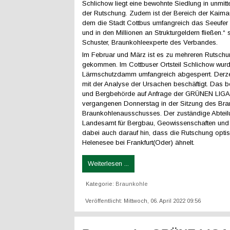
Schlichow liegt eine bewohnte Siedlung in unmitt
der Rutschung. Zudem ist der Bereich der Kaimaue
dem die Stadt Cottbus umfangreich das Seeufer e
und in den Millionen an Strukturgeldern fließen.“
Schuster, Braunkohleexperte des Verbandes.
Im Februar und März ist es zu mehreren Rutschu
gekommen. Im Cottbuser Ortsteil Schlichow wurd
Lärmschutzdamm umfangreich abgesperrt. Derze
mit der Analyse der Ursachen beschäftigt. Das 
und Bergbehörde auf Anfrage der GRÜNEN LIG
vergangenen Donnerstag in der Sitzung des Br
Braunkohlenausschusses. Der zuständige Abteilu
Landesamt für Bergbau, Geowissenschaften und 
dabei auch darauf hin, dass die Rutschung optis
Helenesee bei Frankfurt(Oder) ähnelt.
Weiterlesen ...
Kategorie:
Braunkohle
Veröffentlicht: Mittwoch, 06. April 2022 09:56