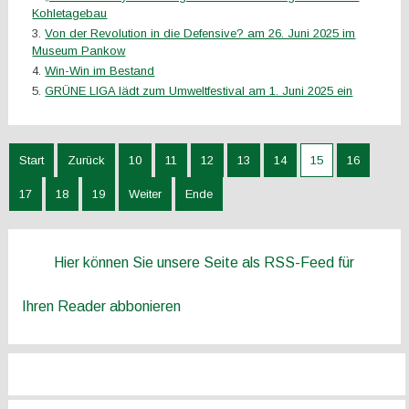
Kohletagebau
Von der Revolution in die Defensive? am 26. Juni 2025 im
Museum Pankow
Win-Win im Bestand
GRÜNE LIGA lädt zum Umweltfestival am 1. Juni 2025 ein
Start
Zurück
10
11
12
13
14
15
16
17
18
19
Weiter
Ende
Hier können Sie unsere Seite als RSS-Feed für
Ihren Reader abbonieren