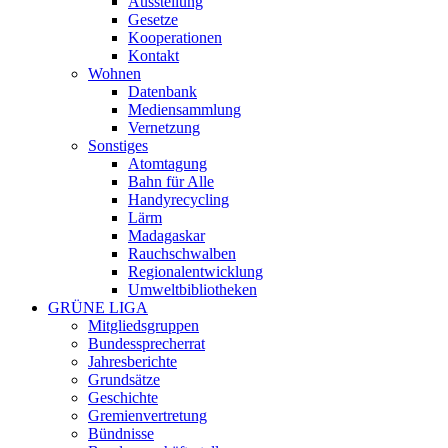
Ausstellung
Gesetze
Kooperationen
Kontakt
Wohnen
Datenbank
Mediensammlung
Vernetzung
Sonstiges
Atomtagung
Bahn für Alle
Handyrecycling
Lärm
Madagaskar
Rauchschwalben
Regionalentwicklung
Umweltbibliotheken
GRÜNE LIGA
Mitgliedsgruppen
Bundessprecherrat
Jahresberichte
Grundsätze
Geschichte
Gremienvertretung
Bündnisse