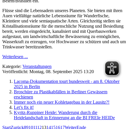
Belém/Brasilien ein.
Flüsse sind die Lebensadern unseres Planeten. Sie bieten mit ihren
Auen vielfältige natürliche Lebensräume für Wanderfische,
Kleintiere und viele semiaquatische Arten. Gleichzeitig stellen sie
Kristallisationsräume für die menschliche Nutzung und Besiedlung
bereit, werden eingedeicht, kanalisiert und mit Querbauwerken
aufgestaut, um landwirtschaftliche Bewässerung zu ermöglichen,
Wasserkraft zu erzeugen, vor Hochwasser zu schützen und auch um
Trinkwasser bereitzustellen.
Weiterlesen ...
Kategorie:
Veranstaltungen
Veröffentlicht: Montag, 08. September 2025 13:20
Lacoma-Dokumentation tourt bundesweit - am 8. Oktober
2025 in Berlin
Broschüre zu Plastikabfällen in Berliner Gewässern
erschienen
Immer noch ein neuer Kohletagebau in der Lausitz?!
Let’s fix it!
Kyritz-Ruppiner Heide: Wanderung durch die
Heidelandschaft in Erinnerung an die BI FREIe HEIDe
Start
Zurück
8
9
10
11
12
13
14
15
16
17
Weiter
Ende