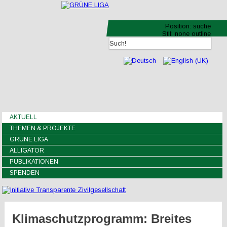
Position:
suche
Stil:
none outline
AKTUELL
THEMEN & PROJEKTE
GRÜNE LIGA
ALLIGATOR
PUBLIKATIONEN
SPENDEN
Klimaschutzprogramm: Breites