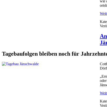
wie 
orts
Weite
Kate
Verö
An
Jä
Tagebaufolgen bleiben noch für Jahrzehnt
Cott
Dörf
„Ers
oder
Jäns
Weite
Kate
Verö