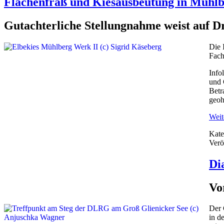
Flächenfraß und Kiesausbeutung in Mühlb
Gutachterliche Stellungnahme weist auf D
Die 
Fach
Info
und 
Betr
geoh
Weite
Kate
Verö
Di
Vo
Der 
in d