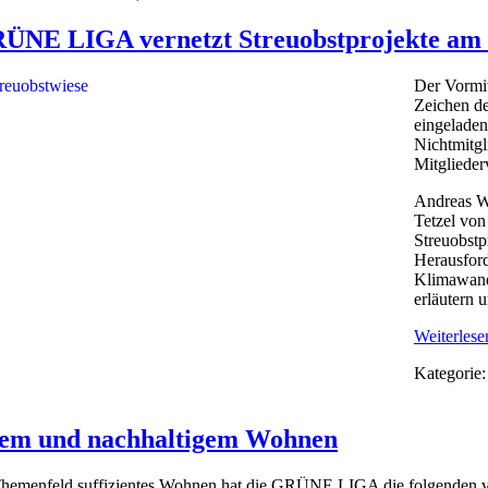
ÜNE LIGA vernetzt Streuobstprojekte am 1
Der Vormit
Zeichen de
eingeladen,
Nichtmitgl
Mitgliede
Andreas W
Tetzel vo
Streuobstp
Herausford
Klimawand
erläutern 
Weiterlesen
Kategorie
rtem und nachhaltigem Wohnen
hemenfeld suffizientes Wohnen hat die GRÜNE LIGA die folgenden vi