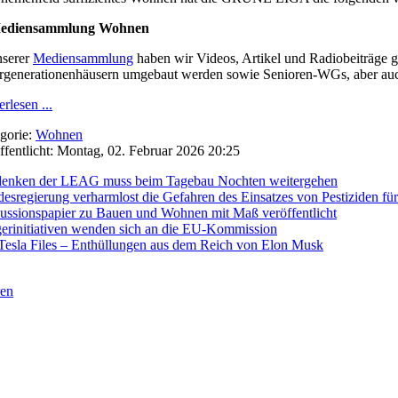
Mediensammlung Wohnen
nserer
Mediensammlung
haben wir Videos, Artikel und Radiobeiträge ge
generationenhäusern umgebaut werden sowie Senioren-WGs, aber auch
rlesen ...
gorie:
Wohnen
ffentlicht: Montag, 02. Februar 2026 20:25
nken der LEAG muss beim Tagebau Nochten weitergehen
esregierung verharmlost die Gefahren des Einsatzes von Pestiziden f
ussionspapier zu Bauen und Wohnen mit Maß veröffentlicht
erinitiativen wenden sich an die EU-Kommission
Tesla Files – Enthüllungen aus dem Reich von Elon Musk
ren