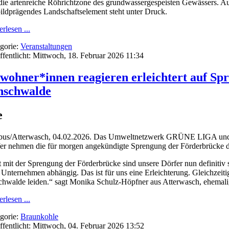
die artenreiche Röhrichtzone des grundwassergespeisten Gewässers. A
bildprägendes Landschaftselement steht unter Druck.
rlesen ...
gorie:
Veranstaltungen
ffentlicht: Mittwoch, 18. Februar 2026 11:34
wohner*innen reagieren erleichtert auf Sp
nschwalde
e
bus/Atterwasch, 04.02.2026. Das Umweltnetzwerk GRÜNE LIGA und
er nehmen die für morgen angekündigte Sprengung der Förderbrücke de
t mit der Sprengung der Förderbrücke sind unsere Dörfer nun definitiv 
 Unternehmen abhängig. Das ist für uns eine Erleichterung. Gleichzeit
chwalde leiden.“ sagt Monika Schulz-Höpfner aus Atterwasch, ehemal
rlesen ...
gorie:
Braunkohle
ffentlicht: Mittwoch, 04. Februar 2026 13:52