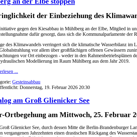
erg an der Elbe stoppen
ringlichkeit der Einbeziehung des Klimawan
Initiative gegen den Kiesabbau in Mühlberg an der Elbe, Mitglied in 
stellungnahme dafür gesorgt, dass sich die Kommunalparlamente der R
lge des Klimawandels verringert sich die klimatische Wasserbilanz im
Globalstrahlung vor allem über großflächigen offenen Gewässern zunim
achtungen vor Ort einbezogen - weder in den Rahmenbetriebsplänen 
ydraulischen Modellierung im Raum Mühlberg aus dem Jahr 2019.
rlesen ...
gorie:
Gesteinsabbau
ffentlicht: Donnerstag, 19. Februar 2026 20:30
alog am Groß Glienicker See
r-Ortbegehung am Mittwoch, 25. Februar 2
Groß Glienicker See, durch dessen Mitte die Berlin-Brandenburger Lan
en vergangenen Jahrzehnten einen drastischen Rückgang des Wasserstan