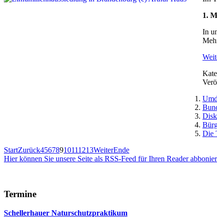
1. 
In u
Mehr
Weite
Kate
Verö
Umde
Bund
Disk
Bürg
Die 
Start
Zurück
4
5
6
7
8
9
10
11
12
13
Weiter
Ende
Hier können Sie unsere Seite als RSS-Feed für Ihren Reader abbonie
Termine
Schellerhauer Naturschutzpraktikum