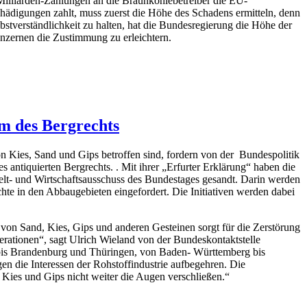
liarden-Zahlungen an die Braunkohlebetreiber die EU-
hädigungen zahlt, muss zuerst die Höhe des Schadens ermitteln, denn
lbstverständlichkeit zu halten, hat die Bundesregierung die Höhe der
nzernen die Zustimmung zu erleichtern.
m des Bergrechts
 Kies, Sand und Gips betroffen sind, fordern von der Bundespolitik
ntiquierten Bergrechts. . Mit ihrer „Erfurter Erklärung“ haben die
lt- und Wirtschaftsausschuss des Bundestages gesandt. Darin werden
hte in den Abbaugebieten eingefordert. Die Initiativen werden dabei
u von Sand, Kies, Gips und anderen Gesteinen sorgt für die Zerstörung
rationen“, sagt Ulrich Wieland von der Bundeskontaktstelle
s Brandenburg und Thüringen, von Baden- Württemberg bis
n die Interessen der Rohstoffindustrie aufbegehren. Die
Kies und Gips nicht weiter die Augen verschließen.“