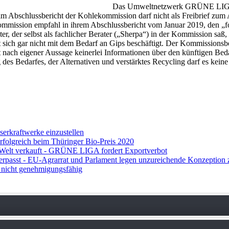
Das Umweltnetzwerk GRÜNE LIGA pl
z im Abschlussbericht der Kohlekommission darf nicht als Freibrief zu
ssion empfahl in ihrem Abschlussbericht vom Januar 2019, den „for
, der selbst als fachlicher Berater („Sherpa“) in der Kommission saß,
sich gar nicht mit dem Bedarf an Gips beschäftigt. Der Kommissionsbe
t nach eigener Aussage keinerlei Informationen über den künftigen Bed
s Bedarfes, der Alternativen und verstärktes Recycling darf es kein
erkraftwerke einzustellen
olgreich beim Thüringer Bio-Preis 2020
le Welt verkauft - GRÜNE LIGA fordert Exportverbot
erpasst - EU-Agrarrat und Parlament legen unzureichende Konzeption 
nicht genehmigungsfähig