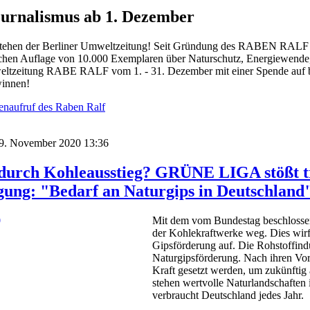
urnalismus ab 1. Dezember
estehen der Berliner Umweltzeitung! Seit Gründung des RABEN RALF i
lichen Auflage von 10.000 Exemplaren über Naturschutz, Energiewende,
weltzeitung RABE RALF vom 1. - 31. Dezember mit einer Spende auf bet
winnen!
enaufruf des Raben Ralf
 19. November 2020 13:36
urch Kohleausstieg? GRÜNE LIGA stößt tra
gung: "Bedarf an Naturgips in Deutschland
Mit dem vom Bundestag beschlossen
der Kohlekraftwerke weg. Dies wir
Gipsförderung auf. Die Rohstoffind
Naturgipsförderung. Nach ihren Vor
Kraft gesetzt werden, um zukünftig
stehen wertvolle Naturlandschafte
verbraucht Deutschland jedes Jahr.