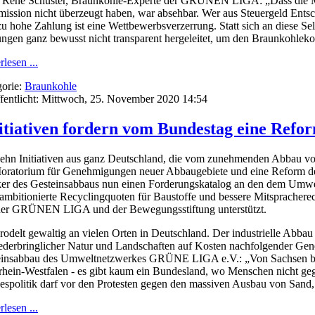
René Schuster, Braunkohle-Experte der GRÜNEN LIGA: „Dass die Mil
ssion nicht überzeugt haben, war absehbar. Wer aus Steuergeld Entsc
zu hohe Zahlung ist eine Wettbewerbsverzerrung. Statt sich an diese Se
ngen ganz bewusst nicht transparent hergeleitet, um den Braunkohleko
rlesen ...
orie:
Braunkohle
fentlicht: Mittwoch, 25. November 2020 14:54
tiativen fordern vom Bundestag eine Refor
ehn Initiativen aus ganz Deutschland, die vom zunehmenden Abbau von
oratorium für Genehmigungen neuer Abbaugebiete und eine Reform des a
ker des Gesteinsabbaus nun einen Forderungskatalog an den dem Umwe
ambitionierte Recyclingquoten für Baustoffe und bessere Mitspracherec
der GRÜNEN LIGA und der Bewegungsstiftung unterstützt.
rodelt gewaltig an vielen Orten in Deutschland. Der industrielle Abba
derbringlicher Natur und Landschaften auf Kosten nachfolgender Gene
einsabbau des Umweltnetzwerkes GRÜNE LIGA e.V.: „Von Sachsen bi
hein-Westfalen - es gibt kaum ein Bundesland, wo Menschen nicht gege
spolitik darf vor den Protesten gegen den massiven Ausbau von Sand, 
rlesen ...