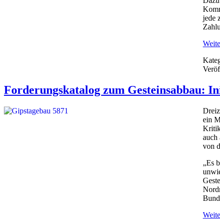
Dazu 
Kommi
jede 
Zahlu
Weite
Kateg
Veröf
Forderungskatalog zum Gesteinsabbau: Ini
Dreiz
ein M
Kriti
auch 
von 
„Es b
unwie
Gest
Nordr
Bunde
Weite