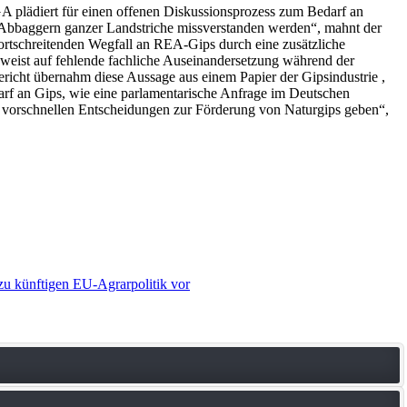
ädiert für einen offenen Diskussionsprozess zum Bedarf an
m Abbaggern ganzer Landstriche missverstanden werden“, mahnt der
tschreitenden Wegfall an REA-Gips durch eine zusätzliche
 weist auf fehlende fachliche Auseinandersetzung während der
richt übernahm diese Aussage aus einem Papier der Gipsindustrie ,
arf an Gips, wie eine parlamentarische Anfrage im Deutschen
e vorschnellen Entscheidungen zur Förderung von Naturgips geben“,
zu künftigen EU-Agrarpolitik vor