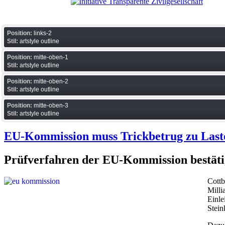
Position:
links-2
Stil:
artstyle outline
Position:
mitte-oben-1
Stil:
artstyle outline
Position:
mitte-oben-2
Stil:
artstyle outline
Position:
mitte-oben-3
Stil:
artstyle outline
EU-Kommission muss Trickbetrug zu Laste
Prüfverfahren der EU-Kommission bestät
Cottb
Milli
Einle
Stein