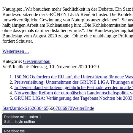
Naturgips: „Wir brauchen mehr Sachlichkeit in der Debatte. Ein Sat
Bundesvorsitzende der GRÜNEN LIGA René Schuster. Die Kohlekommi
umweltverträgliche Gewinnung von Naturgips auszugleichen“. Schuster
halbjährigen Arbeit am Kohleausstieg hin: „Die Kohlekommission hat 
ohne dass jemals darüber diskutiert wurde.“. Die Bundesregierung ha
Bundestag vom August 2020 zeigte „Ohne eine unabhängige Prüfung de
fordert Schuster.
Weiterlesen ...
Kategorie:
Gesteinsabbau
Veröffentlicht: Dienstag, 10. November 2020 10:29
150 NGOs fordern die EU auf, die Unterstützung für neue Wass
Preisverleihung: Unternehmen der GRÜNE LIGA Thüringen erf
In Deutschland verbotene, gefährliche Pestizide werden in al
Notwendige Reform der europäischen Landwirtschaftspolitik v
GRÜNE LIGA: Verlängerung des Tagebaus Nochten bis 2033 
Start
Zurück
61
62
63
64
65
66
67
68
69
70
Weiter
Ende
Position:
mitte-unten-1
Stil:
artstyle outline
Position:
rss