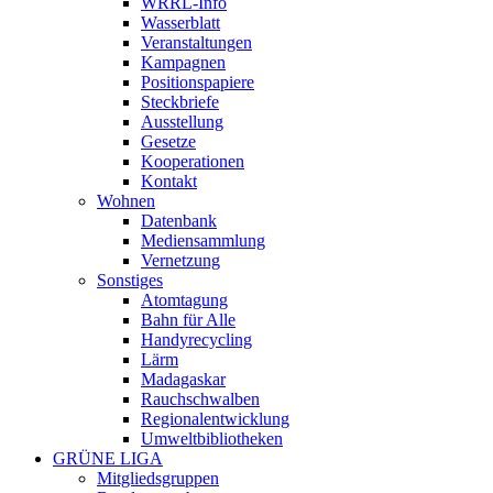
WRRL-Info
Wasserblatt
Veranstaltungen
Kampagnen
Positionspapiere
Steckbriefe
Ausstellung
Gesetze
Kooperationen
Kontakt
Wohnen
Datenbank
Mediensammlung
Vernetzung
Sonstiges
Atomtagung
Bahn für Alle
Handyrecycling
Lärm
Madagaskar
Rauchschwalben
Regionalentwicklung
Umweltbibliotheken
GRÜNE LIGA
Mitgliedsgruppen