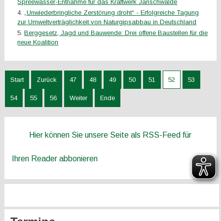
Spreewasser-Entnahme für das Kraftwerk Jänschwalde
„Unwiederbringliche Zerstörung droht“ - Erfolgreiche Tagung
zur Umweltverträglichkeit von Naturgipsabbau in Deutschland
Berggesetz, Jagd und Bauwende: Drei offene Baustellen für die
neue Koalition
Start
Zurück
47
48
49
50
51
52
53
54
55
56
Weiter
Ende
Hier können Sie unsere Seite als RSS-Feed für
Ihren Reader abbonieren