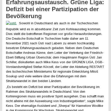
Erfahrungsaustausch. Grüne Liga:
Defizit bei einer Partizipation der
Bevölkerung
Sowohl in Deutschland als auch in der Tschechischen
Republik wird es in absehbarer Zeit zum Kohleausstieg kommen.
Dies stellt die betroffenen Regionen vor große Herausforderungen.
Die Deutsche Botschaft in Tschechien hatte daher am 11.
November 2021 nach Ústí nad Labem zu einem hochkarätig
besetzen Erfahrungsaustausch geladen. Neben dem Deutschen
Botschafter Andreas Künne, dem Leiter der Vertretung der Friedrich-
Ebert-Stiftung Urban Überschär, dem Hauptmann Region Ústí Jan
Schiller, diskutierten auch Mike Kess von der GRÜNEN LIGA, DGB-
Vorstandsmitglied Stefan Körzell, der Leiter der Abteilung RESTART
des tschechischen Ministeriums für regionale Entwicklung Miloš
Soukup und viele weitere über die Erfahrungen mit dem
Strukturwandel in den beiden Ländern.
„Es besteht ein Defizit bei einer Partizipation der Bevölkerung im
Rahmen des Strukturwandels in Deutschland. Von den
Kohleregionen muss ein positiver Spirit ausgehen. Das schafft man
nicht alleine mit der Ausweisung von Industriegebieten“, sagte Mike
Kess. Der ehemalige Assistent und „Sherpa“ für Hannelore Wodtke
in der Kommission für Wachstum, Strukturwandel und