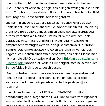
von den Bergbehörden einzuschreiten, wenn der Kohlekonzern
LEAG bereits teilweise freigelegte Kohle ungenutzt liegen lässt, statt
seine Tagebaue zu verkleinern. Ein solches Vorgehen hat die LEAG
zum Tagebau Jänschwalde selbst eingeräumt.
„Es kann nicht sein, dass die LEAG auf eigenen Grundstücken
Kohle liegen lässt, aber anderen Grundeigentümern mit Enteignung
droht. Die Bergbehörde muss einschreiten, weil das Berggesetz
dieses Vorgehen als Raubbau verbietet. Wenn weniger Kohle
gebraucht wird, muss der Eingriff in Natur und Privateigentum
entsprechend verringert werden. “ sagt Rechtsanwalt Dr. Philipp
Schulte. Das Umweltnetzwerk GRÜNE LIGA hat im Vorfeld des
Tagebaues Nochten einen Wald gepachtet, den seine Eigentümer
nicht an die LEAG verkaufen wollen. Dem
Brief an das sächsische
Oberbergamt
haben sich weitere Grundeigentümer im Bereich des
Sonderfeldes Mühlrose angeschlossen.
Das Bundesberggesetz verbietet Raubbau an Lagerstätten und
erlaubt Grundabtretungen ausdrücklich nur zugunsten eines
sinnvollen und planmäßigen Abbaus der Lagerstätte. (§ 79
BBergG)
Laut einem Schreiben der LEAG vom 29.09.2021 an die
brandenburgische Bergbehörde LBGR könne nicht vorhergesehen
werden, wie viel Restkohlevorrat nach Erreichen der Abbaugrenze
im Abbaufeld Jänschwalde verbleiben werde. Das Unternehmen