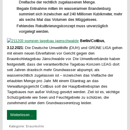
Dreifache der rechtlich zugelassenen Menge.
Illegale Entnahme mitten im wasserarmen Brandenburg
summiert sich inzwischen auf 240 Millionen Kubikmeter, mehr
als sechs Mal das Volumen des Müggelsees.
Fehlendes Rekultivierungskonzept muss unverzüglich
vorgelegt werden.
Berlin/Cottbus,
3.12.2021:
Die Deutsche Umwelthilfe (DUH) und GRÜNE LIGA gehen
mit einem neuen Eilverfahren vor Gericht gegen den
Braunkohletagebau Jänschwalde vor. Die Umweltverbände haben
festgestellt, dass der verantwortliche Tagebau-Konzern LEAG dort
seit Jahren drastisch mehr Grundwasser abpumpt, als
wasserrechtlich zugelassen ist – inzwischen das Vielfache der
erlaubten Menge pro Jahr. Mit einem Eilantrag an das
Verwaltungsgericht Cottbus soll der Hauptbetriebsplan des
Tagebaues nun außer Vollzug gesetzt werden. Ziel ist es, wichtige
Schutzgebiete wie Seen und Feuchtgebiete zu schützen, die
zunehmend unter dem Grundwasserentzug leiden.
Weiterlesen ...
Kategorie:
Braunkohle