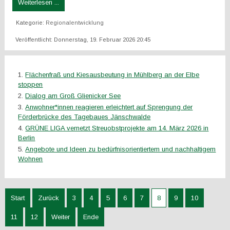
Weiterlesen ...
Kategorie:
Regionalentwicklung
Veröffentlicht: Donnerstag, 19. Februar 2026 20:45
Flächenfraß und Kiesausbeutung in Mühlberg an der Elbe
stoppen
Dialog am Groß Glienicker See
Anwohner*innen reagieren erleichtert auf Sprengung der
Förderbrücke des Tagebaues Jänschwalde
GRÜNE LIGA vernetzt Streuobstprojekte am 14. März 2026 in
Berlin
Angebote und Ideen zu bedürfnisorientiertem und nachhaltigem
Wohnen
Start
Zurück
3
4
5
6
7
8
9
10
11
12
Weiter
Ende